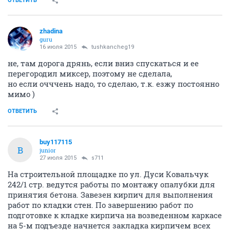
ОТВЕТИТЬ
zhadina
guru
16 июля 2015
tushkancheg19
не, там дорога дрянь, если вниз спускаться и ее
перегородил миксер, поэтому не сделала,
но если очччень надо, то сделаю, т.к. езжу постоянно
мимо )
ОТВЕТИТЬ
buy117115
B
junior
27 июля 2015
s711
На строительной площадке по ул. Дуси Ковальчук
242/1 стр. ведутся работы по монтажу опалубки для
принятия бетона. Завезен кирпич для выполнения
работ по кладки стен. По завершению работ по
подготовке к кладке кирпича на возведенном каркасе
на 5-м подъезде начнется закладка кирпичем всех