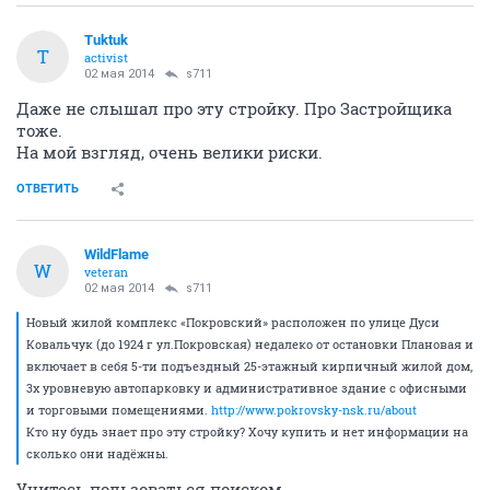
Tuktuk
T
activist
02 мая 2014
s711
Даже не слышал про эту стройку. Про Застройщика
тоже.
На мой взгляд, очень велики риски.
ОТВЕТИТЬ
WildFlame
W
veteran
02 мая 2014
s711
Новый жилой комплекс «Покровский» расположен по улице Дуси
Ковальчук (до 1924 г ул.Покровская) недалеко от остановки Плановая и
включает в себя 5-ти подъездный 25-этажный кирпичный жилой дом,
3х уровневую автопарковку и административное здание с офисными
и торговыми помещениями.
http://www.pokrovsky-nsk.ru/about
Кто ну будь знает про эту стройку? Хочу купить и нет информации на
сколько они надёжны.
Учитесь пользоваться поиском