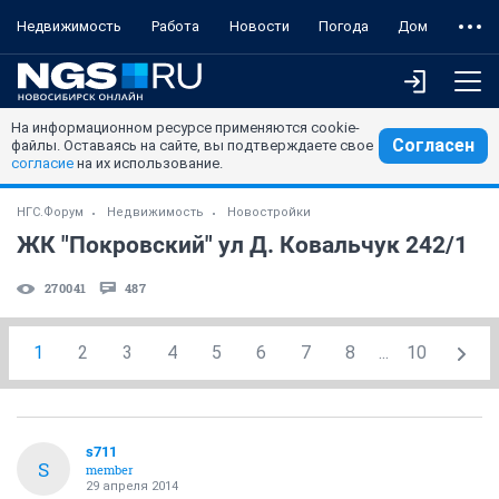
Недвижимость
Работа
Новости
Погода
Дом
На информационном ресурсе применяются cookie-
Согласен
файлы. Оставаясь на сайте, вы подтверждаете свое
согласие
на их использование.
НГС.Форум
Недвижимость
Новостройки
ЖК "Покровский" ул Д. Ковальчук 242/1
270041
487
1
2
3
4
5
6
7
8
...
10
s711
S
member
29 апреля 2014