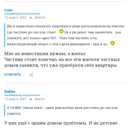
Luxe
Анонимный пользователь
12 марта 2007
Malish
[Да и прикольно покупать квартиры в доме расположеном на участке
где частник до сих пор стоит...
Ну а уж денег там заработать - раз
плюнуть, вот только одно НО!... Пока там частник есть
инвестиционный оборот с этого дела минимален - увы и ах...
Мне не инвестиции нужны, а жилье
Частник стоит конечно, но все эти жители частных
домов заявили, что уже приобрели себе квартиры
ОТВЕТИТЬ
Doktor
Анонимный пользователь
12 марта 2007
Malish
А СКИМС (такая бяка) - один дом вообще хрен расселил, до сих пор
судится..
У них ещё с одним домом проблемы. И не детские...