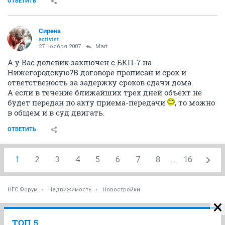
ОТВЕТИТЬ
Сирена
activist
27 ноября 2007
Mart
А у Вас долевик заключен с БКП-7 на
Нижегородскую?В договоре прописан и срок и
ответственость за задержку сроков сдачи дома.
А если в течение ближайших трех дней объект не
будет передан по акту приема-передачи
, то можно
в общем и в суд двигать.
ОТВЕТИТЬ
1
2
3
4
5
6
7
8
...
16
НГС.Форум
Недвижимость
Новостройки
ТОП 5