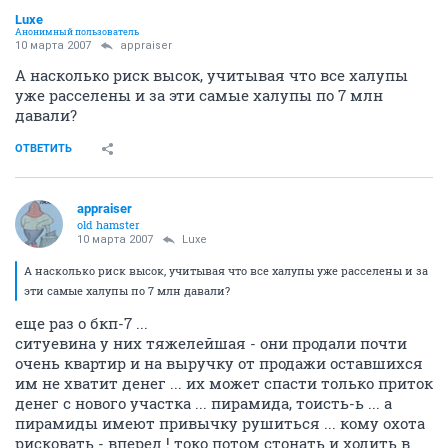
Luxe
Анонимный пользователь
10 марта 2007
appraiser
А насколько риск высок, учитывая что все халупы
уже расселены и за эти самые халупы по 7 млн
давали?
ОТВЕТИТЬ
appraiser
old hamster
10 марта 2007
Luxe
А насколько риск высок, учитывая что все халупы уже расселены и за
эти самые халупы по 7 млн давали?
еще раз о бкп-7 ...
ситуевина у них тяжелейшая - они продали почти
очень квартир и на выручку от продажи оставшихся
им не хватит денег ... их может спасти только приток
денег с нового участка ... пирамида, тоисть-ь ... а
пирамиды имеют привычку рушиться ... кому охота
рисковать - вперед ! токо потом стонать и ходить в