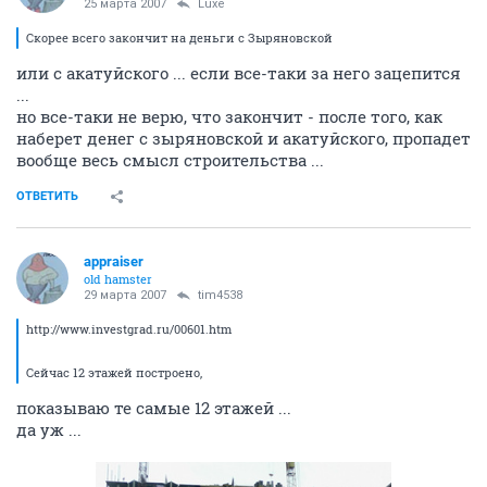
25 марта 2007
Luxe
Скорее всего закончит на деньги с Зыряновской
или с акатуйского ... если все-таки за него зацепится
...
но все-таки не верю, что закончит - после того, как
наберет денег с зыряновской и акатуйского, пропадет
вообще весь смысл строительства ...
ОТВЕТИТЬ
appraiser
old hamster
29 марта 2007
tim4538
http://www.investgrad.ru/00601.htm
Сейчас 12 этажей построено,
показываю те самые 12 этажей ...
да уж ...