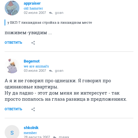
appraiser
old hamster
02 июля 2007
goan
у БКП-7 ликвидная стройка в ликвидном месте
поживем-увидим ...
ОТВЕТИТЬ
Begemot
we are animal's
03 июля 2007
goan
А я и не говорил про однешки. Я говорил про
одинаковые квартиры.
Ну да ладно - этот дом меня не интересует - так
просто попалось на глаза разница в предложениях.
ОТВЕТИТЬ
shkolnik
S
member
28 августа 2007
maxxx