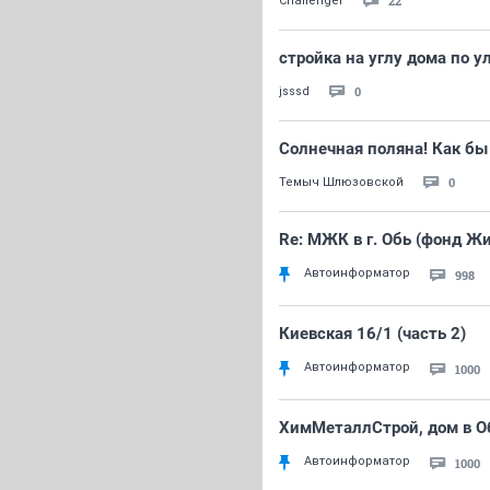
22
Challenger
стройка на углу дома по у
0
jsssd
Солнечная поляна! Как бы
0
Темыч Шлюзовской
Re: МЖК в г. Обь (фонд Жи
Автоинформатор
998
Киевская 16/1 (часть 2)
Автоинформатор
1000
ХимМеталлСтрой, дом в Об
Автоинформатор
1000