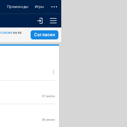
т
Промокоды
Игры
огласие
на их
Согласен
07 июля
06 июля