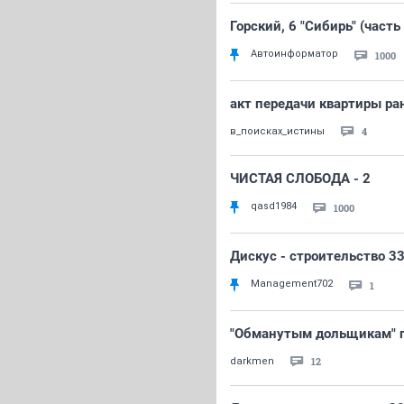
Горский, 6 "Сибирь" (часть 
Автоинформатор
1000
акт передачи квартиры ра
4
в_поисках_истины
ЧИСТАЯ СЛОБОДА - 2
qasd1984
1000
Дискус - строительство 3
Management702
1
"Обманутым дольщикам" п
12
darkmen