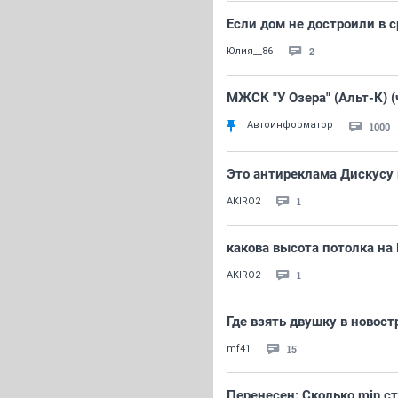
Если дом не достроили в с
2
Юлия__86
МЖСК "У Озера" (Альт-К) (
Автоинформатор
1000
Это антиреклама Дискусу 
1
AKIRO2
какова высота потолка на Б
1
AKIRO2
Где взять двушку в новост
15
mf41
Перенесен: Сколько min ст