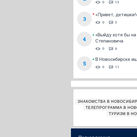
0
13
«Привет, детишки!
3
0
3
«Выйду хотя бы на
4
Степановича
0
6
В Новосибирске ищ
5
0
11
ЗНАКОМСТВА В НОВОСИБИ
ТЕЛЕПРОГРАММА В НО
ТУРИЗМ В Н