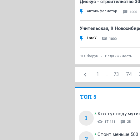
Дискус - строительство 30
Автоинформатор
1000
Учительская, 9 Новосиби
LaraY
1000
НГС.Форум
Недвижимость
1
...
73
74
ТОП 5
Кто тут воду мути
1
17 411
28
Стоит меньше 500 т
2