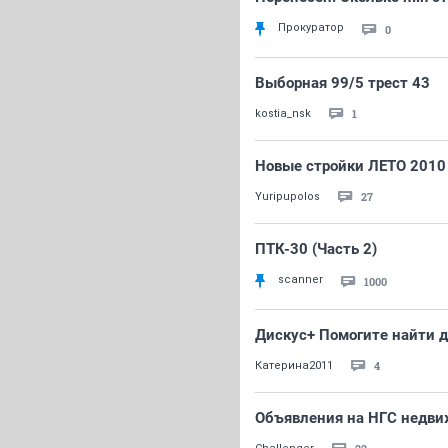
Прокуратор
0
Выборная 99/5 трест 43
1
kostia_nsk
Новые стройки ЛЕТО 2010
27
Yuripupolos
ПТК-30 (Часть 2)
scanner
1000
Дискус+ Помогите найти д
4
Катерина2011
Объявления на НГС недви