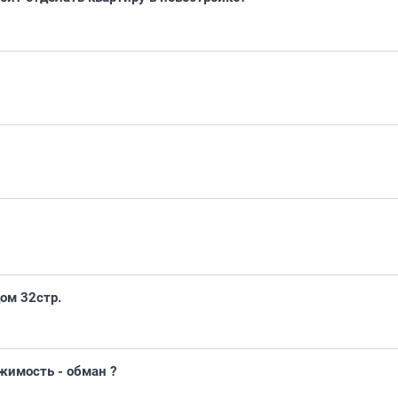
ом 32стр.
жимость - обман ?