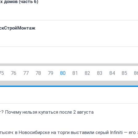
х домов (часть 6)
рскСтройМонтаж
75
76
77
78
79
80
81
82
83
84
85
8
т? Почему нельзя купаться после 2 августа
ысяч: в Новосибирске на торги выставили серый Infiniti — ег