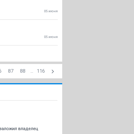
05 июня
05 июня
6
87
88
...
116
о заложил владелец