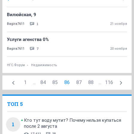
Вилюйская, 9
1
Bagira7611
21 ноября
Услуги агенства 0%
7
Bagira7611
20 ноября
НГС.Форум
Недвижимость
1
...
84
85
86
87
88
...
116
ТОП 5
Кто тут воду мутит? Почему нельзя купаться
1
после 2 августа
17 411
28