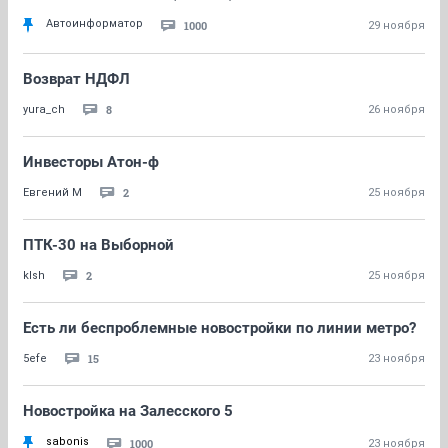
Автоинформатор
1000
29 ноября
Возврат НДФЛ
8
yura_ch
26 ноября
Инвесторы Атон-ф
2
Евгений М
25 ноября
ПТК-30 на Выборной
2
klsh
25 ноября
Есть ли беспроблемные новостройки по линии метро?
15
5efe
23 ноября
Новостройка на Залесского 5
sabonis
1000
23 ноября