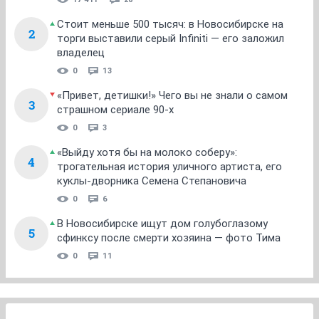
Стоит меньше 500 тысяч: в Новосибирске на
2
торги выставили серый Infiniti — его заложил
владелец
0
13
«Привет, детишки!» Чего вы не знали о самом
3
страшном сериале 90-х
0
3
«Выйду хотя бы на молоко соберу»:
4
трогательная история уличного артиста, его
куклы-дворника Семена Степановича
0
6
В Новосибирске ищут дом голубоглазому
5
сфинксу после смерти хозяина — фото Тима
0
11