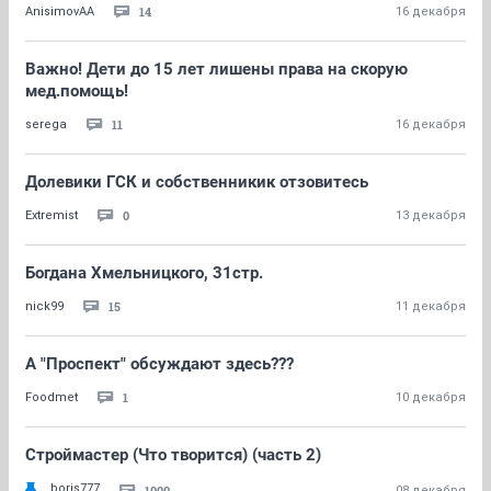
14
AnisimovAA
16 декабря
Важно! Дети до 15 лет лишены права на скорую
мед.помощь!
11
serega
16 декабря
Долевики ГСК и собственникик отзовитесь
0
Extremist
13 декабря
Богдана Хмельницкого, 31стр.
15
nick99
11 декабря
А "Проспект" обсуждают здесь???
1
Foodmet
10 декабря
Строймастер (Что творится) (часть 2)
boris777
1000
08 декабря