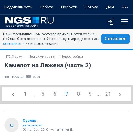
Недвижимость
Работа
Новости
Погода
Дом
На информационном ресурсе применяются cookie-
Согласен
файлы. Оставаясь на сайте, вы подтверждаете свое
согласие
на их использование.
НГС.Форум
Недвижимость
Новостройки
Камелот на Лежена (часть 2)
169615
1000
1
...
5
6
7
8
9
...
21
Суслик
С
experienced
06 ноября 2010
smallyarik