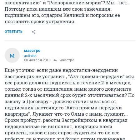
эксплуатацию" и "Распоряжение мэрии"? Мы - нет.
Поэтому пока напишем
все
свои замечания,
подпишем это, отдадим Келиной и попросим ее
поставить сроки устранения.
ОТВЕТИТЬ
маэстро
М
activist
08 ноября 2010
маэстро
Еще уточню: если даже недостатки-недоделки
Застройщик не устранит , "Акт приема-передачи" мы
все равно должны подписать в течение 2-х месяцев,
только тогда от подписания нами какого документа
данный 2-х месячный срок будет отсчитываться? По
закону и Договору - должно отсчитываться от
подписания настоящего "Акта приема-передачи
квартиры". Лукавит что-то Олма с нами, лукавит...
Сроки пройдут, работы Застройщиком в квартирах
недоделанные не выполнят, квартиры нами
приняты, какой с них спрос-судиться-то не все
побегут, да и тяжело это будет потом поодиночке