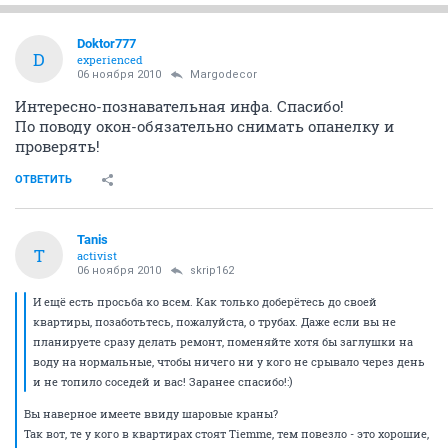
Doktor777
D
experienced
06 ноября 2010
Margodecor
Интересно-познавательная инфа. Спасибо!
По поводу окон-обязательно снимать опанелку и
проверять!
ОТВЕТИТЬ
Tanis
T
activist
06 ноября 2010
skrip162
И ещё есть просьба ко всем. Как только доберётесь до своей
квартиры, позаботьтесь, пожалуйста, о трубах. Даже если вы не
планируете сразу делать ремонт, поменяйте хотя бы заглушки на
воду на нормальные, чтобы ничего ни у кого не срывало через день
и не топило соседей и вас! Заранее спасибо!:)
Вы наверное имеете ввиду шаровые краны?
Так вот, те у кого в квартирах стоят Tiemmе, тем повезло - это хорошие,