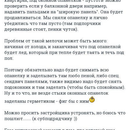
квартирах, под оконной опанелкой - пустота! Можно
проверить если у балконной двери например,
надавить пальцами на "широкую панель". Она будет
продавливаться. Мы сняли опанелку и лично
убедились что там пусто (там подпорчики
деревянные стоят, пенки чуток).
Проблем от такой мелочи может быть много:
начиная от холода, и заканчивая что под опанелкой
будет лед, который при тепле будет таять и течь под
пол.
Поэтому обязательно надо будет снимать всю
опанелку и заделывать там любо пеной, либо спец.
сендвич панелями, также видимо надо будет снять
подоконник и там заделать (чтобы быть спокойным).
Ну и то что, не везде стыки оконных опанелок
заделаны герметиком - фиг бы с ним
Можно просить застройщика устронять, но боюсь что
пошлют....... (к субподрядчику :))