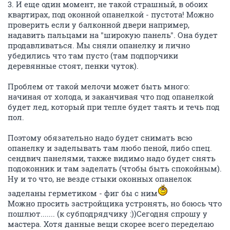
3. И еще один момент, не такой страшный, в обоих
квартирах, под оконной опанелкой - пустота! Можно
проверить если у балконной двери например,
надавить пальцами на "широкую панель". Она будет
продавливаться. Мы сняли опанелку и лично
убедились что там пусто (там подпорчики
деревянные стоят, пенки чуток).
Проблем от такой мелочи может быть много:
начиная от холода, и заканчивая что под опанелкой
будет лед, который при тепле будет таять и течь под
пол.
Поэтому обязательно надо будет снимать всю
опанелку и заделывать там любо пеной, либо спец.
сендвич панелями, также видимо надо будет снять
подоконник и там заделать (чтобы быть спокойным).
Ну и то что, не везде стыки оконных опанелок
заделаны герметиком - фиг бы с ним
Можно просить застройщика устронять, но боюсь что
пошлют....... (к субподрядчику :))Сегодня спрошу у
мастера. Хотя данные вещи скорее всего переделаю