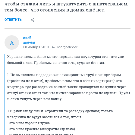
чтобы стяжки лить и штукатурить с шпатлеванием,
тем более , что отопления в домах ещё нет.
ОТВЕТИТЬ
asdf
A
activist
08 ноября 2010
Margodecor
Хорошие полы и более менее нормальная штукатурка стен, это уже
большой плюс. Проблемы конечно есть, куда же без них.
1. Не выполнена подводка канализационных труб к санприборам
(проблема не в этом), проблема в том, что в обоих квартирах (а это
квартиры где разводка из ванной также проводится на кухню через
стену) стояки стоят так, что ничего хорошего просто не сделать. Трубы
и слив тянуть через всю ванну.
Т.е. риск следующий. Строители то разводку сделают, только
наверняка не будут заботится о том, чтобы
- это было хорошая труба
- это было красиво (аккуратно сделано)
- и чтобы был нормальный угол слива