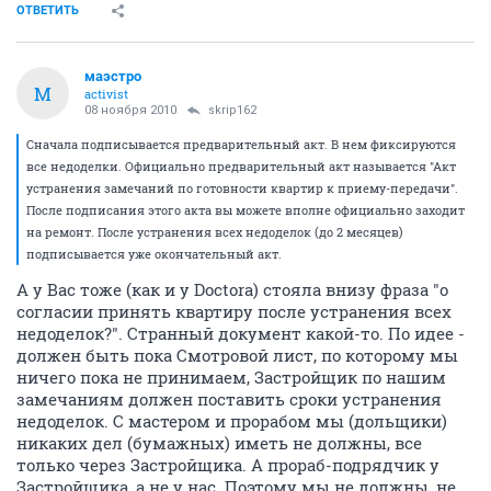
ОТВЕТИТЬ
маэстро
М
activist
08 ноября 2010
skrip162
Сначала подписывается предварительный акт. В нем фиксируются
все недоделки. Официально предварительный акт называется "Акт
устранения замечаний по готовности квартир к приему-передачи".
После подписания этого акта вы можете вполне официально заходит
на ремонт. После устранения всех недоделок (до 2 месяцев)
подписывается уже окончательный акт.
А у Вас тоже (как и у Doctora) стояла внизу фраза "о
согласии принять квартиру после устранения всех
недоделок?". Странный документ какой-то. По идее -
должен быть пока Смотровой лист, по которому мы
ничего пока не принимаем, Застройщик по нашим
замечаниям должен поставить сроки устранения
недоделок. С мастером и прорабом мы (дольщики)
никаких дел (бумажных) иметь не должны, все
только через Застройщика. А прораб-подрядчик у
Застройщика, а не у нас. Поэтому мы не должны, не