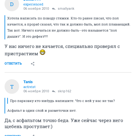
D
experienced
06 ноября 2010
smallyarik
Хотела написать по поводу стяжки. Кто-то ранее писал, что пол
качается, а прораб сказал, что так и должно быть, мол пол плавающий.
Так вот. Ничего качаться не должно быть--это называется "пол
дышит". И это дефект!!!!
У нас ничего не качается, специально проверял с
пристрастием
ОТВЕТИТЬ
Tanis
T
activist
06 ноября 2010
skrip162
Про парковку кто-нибудь напишите. Что с ней у нас не так?
Асфальт в один слой и разметочки нет.
Да, с асфальтом точно беда. Уже сейчас через него
щебень проступает:)