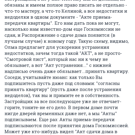
обязаны и имеем полное право писать не отдельно -
что-то мастеру, а что-то Келиной, а все недостатки и
недоделки в одном документе - "Акте приема-
передачи квартиры". Его нам дать пока не могут,
насколько нам известно-дом еще Госкомиссии не
сдан, и Распоряжение о сдаче дома появится (в
лучшем случае) к новому году. Такую схему, видимо,
Олма предлагает для ускорения устранения
недостатков, зачем тогда такой "АКТ", а не просто-
"Смотровой лист", который нас ни к чему не
обязывает, а вот "Акт устранения..." с нижней
надписью очень даже обязывает...принять квартиру.
Соседи, учитывайте нюанс: как только Вы
подпишитесь пусть даже под словами: "согласны
принять квартиру" (пусть даже после устранения
недоделок), так вы и примите ее в собственность.
Застройщик за все последующее уже не отвечает-
горите, тоните-не его дело. В первом доме почти
нигде дверей временных даже нет, а мы "Акты"
подписываем. Еще раз: Акты приема-передачи
подписываются после принятия дома Госкомиссией.
Может уже кто-нибудь видел "Акт сдачи дома в