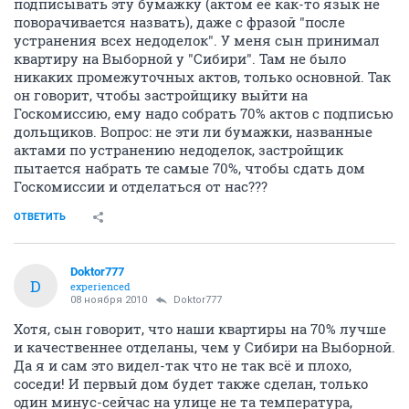
подписывать эту бумажку (актом её как-то язык не
поворачивается назвать), даже с фразой "после
устранения всех недоделок". У меня сын принимал
квартиру на Выборной у "Сибири". Там не было
никаких промежуточных актов, только основной. Так
он говорит, чтобы застройщику выйти на
Госкомиссию, ему надо собрать 70% актов с подписью
дольщиков. Вопрос: не эти ли бумажки, названные
актами по устранению недоделок, застройщик
пытается набрать те самые 70%, чтобы сдать дом
Госкомиссии и отделаться от нас???
ОТВЕТИТЬ
Doktor777
D
experienced
08 ноября 2010
Doktor777
Хотя, сын говорит, что наши квартиры на 70% лучше
и качественнее отделаны, чем у Сибири на Выборной.
Да я и сам это видел-так что не так всё и плохо,
соседи! И первый дом будет также сделан, только
один минус-сейчас на улице не та температура,