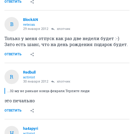
ОТВЕТИТЬ
BlockAN
B
veteran
29 января 2012
хлопчик
Только у меня отпуск как раз две недели будет :-)
Зато есть шанс, что на день рождения подарок будет.
ОТВЕТИТЬ
Redbull
R
activist
30 января 2012
хлопчик
...32-му не раньше конца февраля.Терпите люди
это печально
ОТВЕТИТЬ
ha4apyri
H
activist