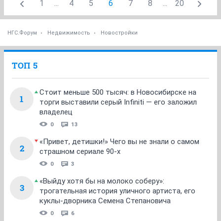
1
...
4
5
6
7
8
...
20
НГС.Форум
Недвижимость
Новостройки
ТОП 5
Стоит меньше 500 тысяч: в Новосибирске на
1
торги выставили серый Infiniti — его заложил
владелец
0
13
«Привет, детишки!» Чего вы не знали о самом
2
страшном сериале 90-х
0
3
«Выйду хотя бы на молоко соберу»:
3
трогательная история уличного артиста, его
куклы-дворника Семена Степановича
0
6