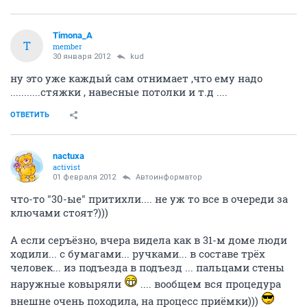
Timona_A
T
member
30 января 2012
kud
ну это уже каждый сам отнимает ,что ему надо
...........стяжки , навесные потолки и т.д ....
ОТВЕТИТЬ
nactuxa
activist
01 февраля 2012
Автоинформатор
что-то "30-ые" притихли.... не уж то все в очереди за
ключами стоят?)))
А если серъёзно, вчера видела как в 31-м доме люди
ходили... с бумагами... ручками... в составе трёх
человек... из подъезда в подъезд ... пальцами стены
наружные ковыряли
.... вообщем вся процедура
внешне очень походила, на процесс приёмки)))