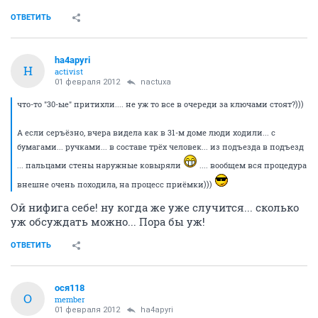
ОТВЕТИТЬ
ha4apyri
H
activist
01 февраля 2012
nactuxa
что-то "30-ые" притихли.... не уж то все в очереди за ключами стоят?)))
А если серъёзно, вчера видела как в 31-м доме люди ходили... с
бумагами... ручками... в составе трёх человек... из подъезда в подъезд
... пальцами стены наружные ковыряли
.... вообщем вся процедура
внешне очень походила, на процесс приёмки)))
Ой нифига себе! ну когда же уже случится... сколько
уж обсуждать можно... Пора бы уж!
ОТВЕТИТЬ
ося118
О
member
01 февраля 2012
ha4apyri