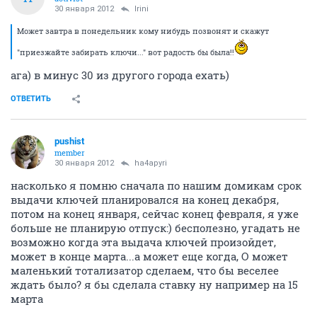
30 января 2012
Irini
Может завтра в понедельник кому нибудь позвонят и скажут
"приезжайте забирать ключи..." вот радость бы была!!
ага) в минус 30 из другого города ехать)
ОТВЕТИТЬ
pushist
member
30 января 2012
ha4apyri
насколько я помню сначала по нашим домикам срок
выдачи ключей планировался на конец декабря,
потом на конец января, сейчас конец февраля, я уже
больше не планирую отпуск:) бесполезно, угадать не
возможно когда эта выдача ключей произойдет,
может в конце марта...а может еще когда, О может
маленький тотализатор сделаем, что бы веселее
ждать было? я бы сделала ставку ну например на 15
марта