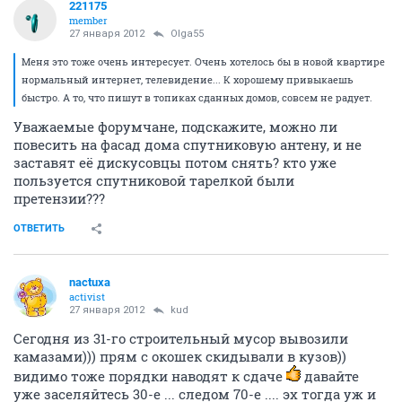
221175
member
27 января 2012
Olga55
Меня это тоже очень интересует. Очень хотелось бы в новой квартире
нормальный интернет, телевидение... К хорошему привыкаешь
быстро. А то, что пишут в топиках сданных домов, совсем не радует.
Уважаемые форумчане, подскажите, можно ли
повесить на фасад дома спутниковую антену, и не
заставят её дискусовцы потом снять? кто уже
пользуется спутниковой тарелкой были
претензии???
ОТВЕТИТЬ
nactuxa
activist
27 января 2012
kud
Сегодня из 31-го строительный мусор вывозили
камазами))) прям с окошек скидывали в кузов))
видимо тоже порядки наводят к сдаче
давайте
уже заселяйтесь 30-е ... следом 70-е .... эх тогда уж и