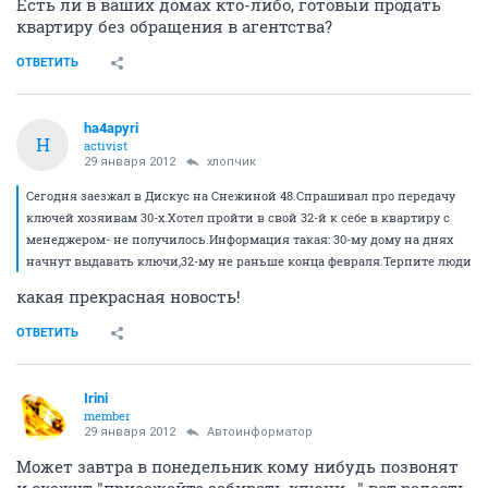
Есть ли в ваших домах кто-либо, готовый продать
квартиру без обращения в агентства?
ОТВЕТИТЬ
ha4apyri
H
activist
29 января 2012
хлопчик
Сегодня заезжал в Дискус на Снежиной 48.Спрашивал про передачу
ключей хозяивам 30-х.Хотел пройти в свой 32-й к себе в квартиру с
менеджером- не получилось.Информация такая: 30-му дому на днях
начнут выдавать ключи,32-му не раньше конца февраля.Терпите люди
какая прекрасная новость!
ОТВЕТИТЬ
Irini
member
29 января 2012
Автоинформатор
Может завтра в понедельник кому нибудь позвонят
и скажут "приезжайте забирать ключи..." вот радость