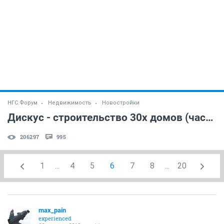
НГС.Форум
Недвижимость
Новостройки
Дискус - строительство 30х домов (часть 9)
206297
995
1
...
4
5
6
7
8
...
20
max_pain
experienced