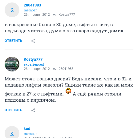
28041983
2
member
26 января 2012
Kostya777
в воскресенье была в 30 доме, лифты стоят, в
подъезде чистота, думаю что скоро сдадут домик.
ОТВЕТИТЬ
Kostya777
experienced
26 января 2012
28041983
Может стоят только двери? Ведь писали, что и в 32-й
недавно лифты завезли? Ящики такие же как на моих
фотках в 27-х с лифтами.
А ещё рядом стояли
поддоны с кирпичом.
ОТВЕТИТЬ
kud
K
member