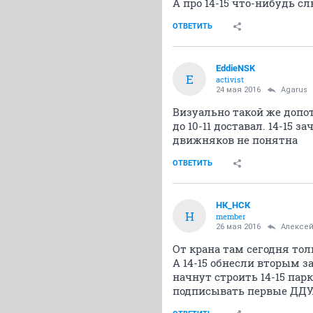
А про 14-15 что-нибудь с
ОТВЕТИТЬ
EddieNSK
E
activist
24 мая 2016
Agarus
Визуально такой же допо
до 10-11 доставал. 14-15
движняков не понятна
ОТВЕТИТЬ
НК_НСК
Н
member
26 мая 2016
Алексей
От крана там сегодня тол
А 14-15 обнесли вторым з
начнут строить 14-15 пар
подписывать первые ДДУ