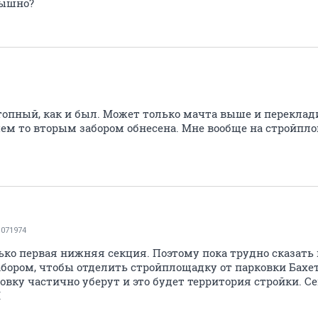
лышно?
топный, как и был. Может только мачта выше и переклад
 зачем то вторым забором обнесена. Мне вообще на стройп
071974
ько первая нижняя секция. Поэтому пока трудно сказать 
абором, чтобы отделить стройплощадку от парковки Бахетл
ковку частично уберут и это будет территория стройки. Се
.