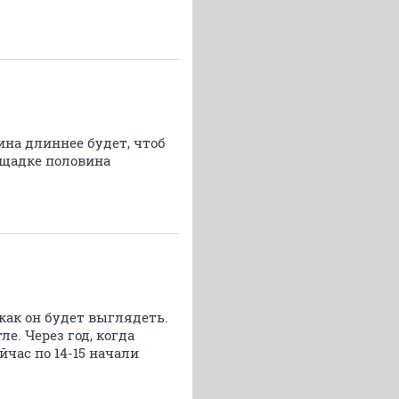
ина длиннее будет, чтоб
лощадке половина
как он будет выглядеть.
е. Через год, когда
йчас по 14-15 начали