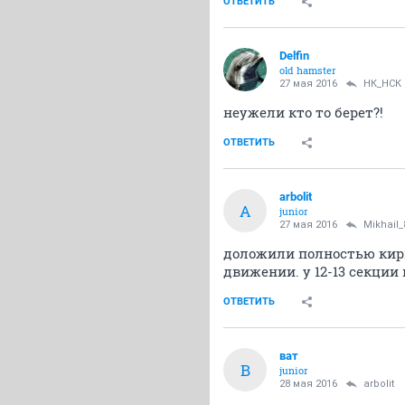
ОТВЕТИТЬ
Delfin
old hamster
27 мая 2016
НК_НСК
неужели кто то берет?!
ОТВЕТИТЬ
arbolit
A
junior
27 мая 2016
Mikhail_
доложили полностью кирпи
движении. у 12-13 секци
ОТВЕТИТЬ
ват
В
junior
28 мая 2016
arbolit