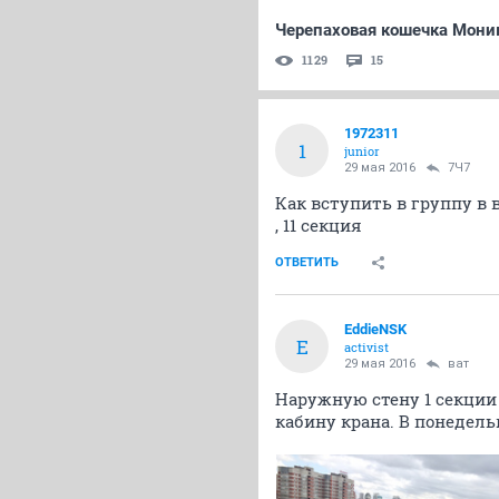
Черепаховая кошечка Мони
1129
15
1972311
1
junior
29 мая 2016
7Ч7
Как вступить в группу в 
, 11 секция
ОТВЕТИТЬ
EddieNSK
E
activist
29 мая 2016
ват
Наружную стену 1 секции
кабину крана. В понедель