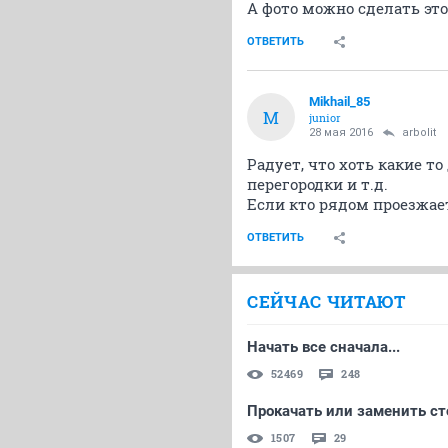
А фото можно сделать эт
ОТВЕТИТЬ
Mikhail_85
M
junior
28 мая 2016
arbolit
Радует, что хоть какие т
перегородки и т.д.
Если кто рядом проезжает
ОТВЕТИТЬ
СЕЙЧАС ЧИТАЮТ
Начать все сначала...
52469
248
Прокачать или заменить ст
1507
29