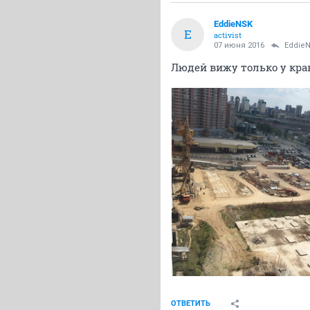
EddieNSK
E
activist
07 июня 2016
Eddie
Людей вижу только у кра
ОТВЕТИТЬ