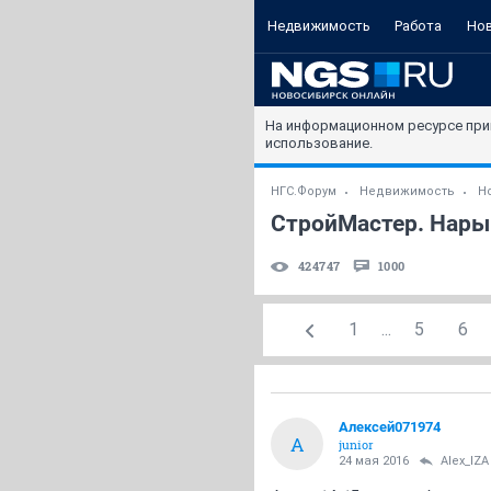
Недвижимость
Работа
Но
На информационном ресурсе при
использование.
НГС.Форум
Недвижимость
Н
СтройМастер. Нарым
424747
1000
1
...
5
6
Алексей071974
А
junior
24 мая 2016
Alex_IZA