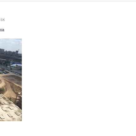
NSK
на