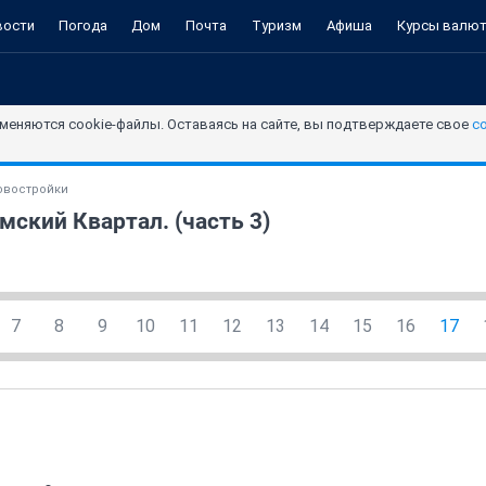
вости
Погода
Дом
Почта
Туризм
Афиша
Курсы валю
меняются cookie-файлы. Оставаясь на сайте, вы подтверждаете свое
с
овостройки
ский Квартал. (часть 3)
7
8
9
10
11
12
13
14
15
16
17