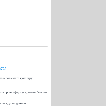
27231
очешь повышать культуру
о покороче сформулировать: "кол-во
всем другие деньги.