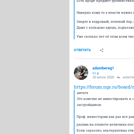
Есть вроде предмет урбанистика. 
Наверно кому то у власти нужно
Заедте в кедровый, зеленый бор,
Даже с кольцово едешь, подъезж
Уже сколько лет об этом всем тв
ОТВЕТИТЬ
adambereg1
v.i.p.
20 июля 2020
adamb
https://forum.ngs.ru/board
цитата
Это конечно не инвестировать в 
застройщиков.
Проф. инвесторам как раз все рав
разума на планете величина пост
Если серьезно, альтернатива эти