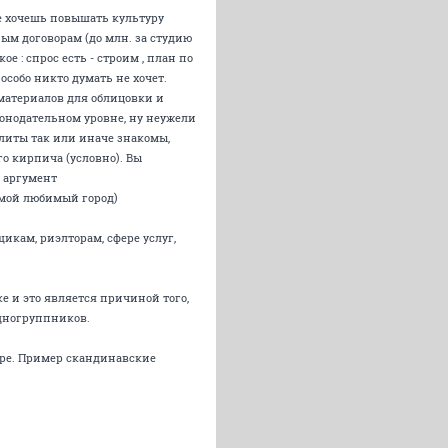
не хочешь повышать культуру
ым договорам (до млн. за студию
е : спрос есть - строим , план по
особо никто думать не хочет.
материалов для облицовки и
конодательном уровне, ну неужели
элиты так или иначе знакомы,
о кирпича (условно). Вы
й аргумент
 мой любимый город)
икам, риэлторам, сфере услуг,
ке и это является причиной того,
одногруппников.
туре. Пример скандинавские