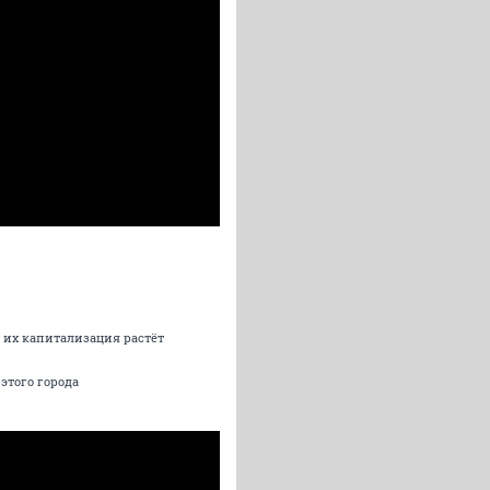
а их капитализация растёт
этого города