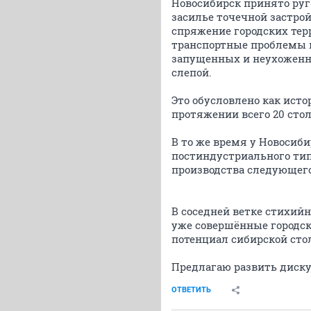
Новосибирск принято руга
засилье точечной застрой
спряжение городских тер
транспортные проблемы 
запущенных и неухоженны
слепой.
Это обусловлено как ист
протяжении всего 20 стол
В то же время у Новосиб
постиндустриального тип
производства следующего
В соседней ветке стихийн
уже совершённые городски
потенциал сибирской стол
Предлагаю развить диску
ОТВЕТИТЬ