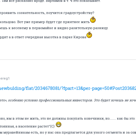
Там все расказано вроде. Варламов в т. ч это показывает.
 проявить сознательность, поучится градоустройству?
 кольцово. Вот уже пример будет где приятнее жить
аешь к весенему в первомайке и видно разительную разницу.
ердят а в ответ очередная высотка в парке Кирова
ereg1
/newbulding/flat/2034678081/?fpart=13&per-page=50#Post20368
«это», особенно условно профессиональных инвесторов. Это будет хочешь не х
но, им в этом не жить, это не должны покупать конечники, но....... как бы эт
оянная, а население растет"(С)
м муравейникам есть, но у нас она предлагается для узкого сегмента и за со