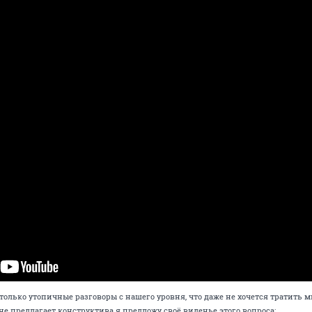
астолько утопичные разговоры с нашего уровня, что даже не хочется тратить 
о не предлагает конструктива я предложу своё виденье этого вопроса: