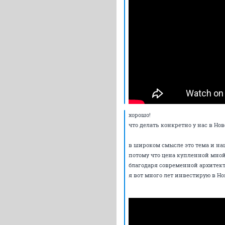
хорошо!
что делать конкретно у нас в Н
в широком смысле это тема и н
потому что цена купленной мной 
благодаря современной архитект
я вот много лет инвестирую в Н