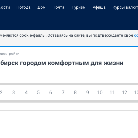
вости
Погода
Дом
Почта
Туризм
Афиша
Курсы валю
меняются cookie-файлы. Оставаясь на сайте, вы подтверждаете свое
с
овостройки
ибирск городом комфортным для жизни
2
3
4
5
6
7
8
9
10
11
12
1