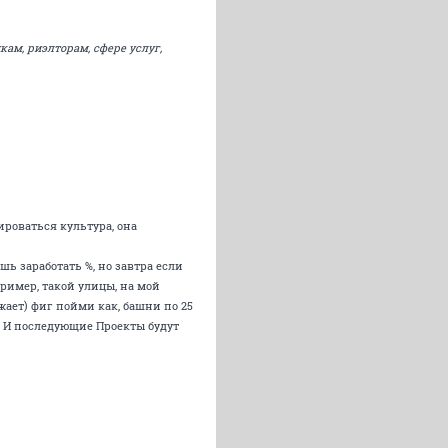
ам, риэлторам, сфере услуг,
ироваться культура, она
шь заработать %, но завтра если
Пример, такой улицы, на мой
жает) фиг пойми как, башни по 25
о. И последующие Проекты будут