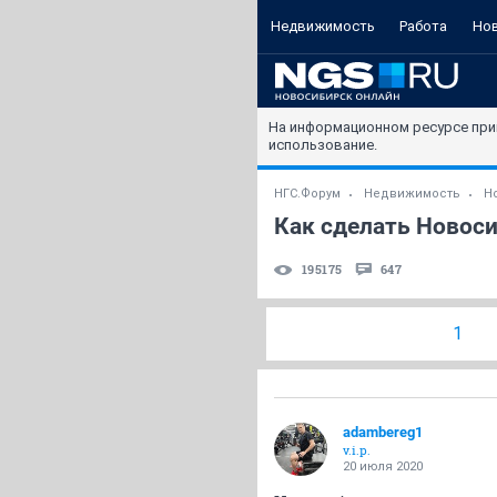
Недвижимость
Работа
Но
На информационном ресурсе при
использование.
НГС.Форум
Недвижимость
Н
Как сделать Новос
195175
647
1
adambereg1
v.i.p.
20 июля 2020