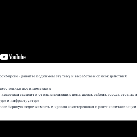
овосибирске - давайте поднимем эту тему и выработаем список действий
ашего топика про инвестиции
квартиры зависит и от капитализации дома, двора, района, города, страны, 
уре и инфраструктуре
овосибирскую недвижимость и кровно заинтересован в росте капитализации 