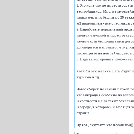
1. Это конечно не инвестировать
застройщиков. Многие муравейни
например или башни по 25 этажей 
м2 выполняем - все счастливы , 
2. Выработать нормальный архи
наличия нужной инфраструктуры.
нельзя хотя бы попытаться догов
договорится например , что ули
посмотрите на неё сейчас , это пр
3. Ездить копировать положител
Хотя бы эти мелкие шаги будут п
туризма и тд.
Новосибирск не самый плохой гор
что миграция особенно интеллек
В частности из-за таких банальн
В городе, в котором 6-8 месяцев
страны.
Ну вот , считайте что наболело))))