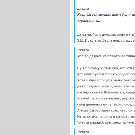
цитата
Хотя бы эти мелкие шаги будут п
туризма и тд.
Да-да-да, "они должны понимать".
З.Ы. Прав этот Варламов, у них ста
цитата
кол-во разума на планете величин
Ну я поэтому и отметил, что эти 
формулируется только средой о
Хотя инвесторы для меня тоже за
даже рядом с этим домом, что-то
взгляд - семьи Шамшиных, вроде 
этажей на клочке земли , разных 
«под давлением» от такого соседс
А если бы это было комплексно ,
Не знаю понятно ли я мысль пиш
То есть каждый комплекс должен
цитата