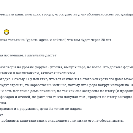
овышать капитализацию города, что играет на руку абсолютно всем: застройщик
..
вка только на "урвать здесь и сейчас", что там будет через 20 лет....
а постоянная, а население растет
разговоры на уровне форума - утопия, выпуск пара, не более. Это должна форм
битания и воспитанием, включая школьным.
гадка. Почему ? Ну понятно, что вот сейчас ты с этого конкретного дома може
 будут строить, ты заработаешь меньше, потому что Среда вокруг испорчена. 
и есть неплохие дома локально, но так как она застроена по итогу (и продол
фасадов и стилей, не факт, что те кто покупал там , продаст по итогу выгодн
тва.
 красиво и продуманно, цена бы точно не падала.
у.
 добавлять капитализации следующему , но никак его не обесценивать.