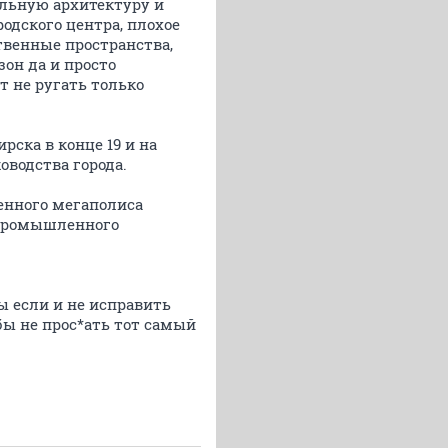
альную архитектуру и
одского центра, плохое
твенные пространства,
он да и просто
 не ругать только
ска в конце 19 и на
оводства города.
енного мегаполиса
 промышленного
ы если и не исправить
бы не прос*ать тот самый