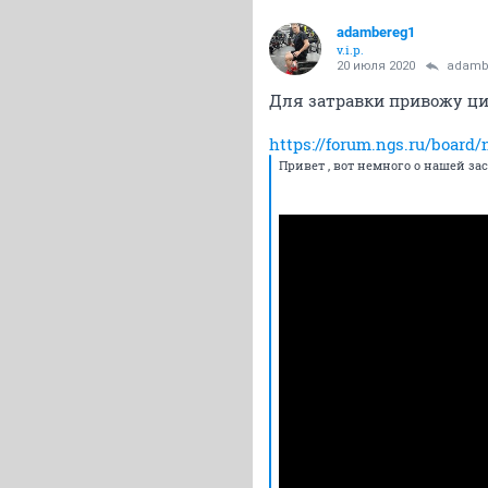
adambereg1
v.i.p.
20 июля 2020
adamb
Для затравки привожу ци
https://forum.ngs.ru/board
Привет , вот немного о нашей за