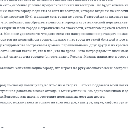
 в «это», особенно условно профессиональных инвесторов. Это будет хочешь 
ки нашего города подняты за счёт инвесторов, которые входили по копеечн
по проектам 80-х), а дальше хоть трава не расти. У застройщика виденье како
а что глобально вы обрушаете ценность города в стратегической перспективе 
тектурный план города с ограничением этажности, каталогом применяемых 
 Меня все удивляло то, что даже если это наверно сложно протащить на за
орится на понятийном уровне, я думаю у нас город не такой большой и все 
цу кошурнмкова застраиваем домами параллельными друг другу и из красног
осто Шанхай какой-то, кто в лес , кто по дрова . Зато метро рядом !!!! Любимы
ьный опыт других городов (он есть даже в России : Казань например, просто
овышать капитализацию города, что играет на руку абсолютно всем: застройщ
од по своему потенциалу, но что с ним творят ... это не поддаётся моей логи
туальная довольна высока отсюда. У меня уехали 60-70% одноклассников и 
ых Вопросов как пыль и отсутсвие нормальных мест для досуга.
 холодно , можно выехать только на архитектуре, культуре, науке, инфраструк