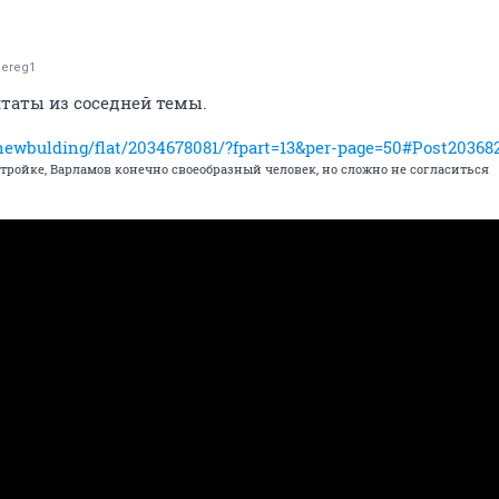
ereg1
таты из соседней темы.
/newbulding/flat/2034678081/?fpart=13&per-page=50#Post20368
стройке, Варламов конечно своеобразный человек, но сложно не согласиться