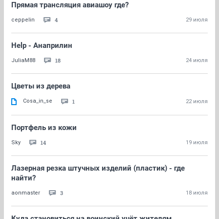
Прямая трансляция авиашоу где?
4
ceppelin
29 июля
Help - Анаприлин
18
JuliaM88
24 июля
Цветы из дерева
Cosa_in_se
1
22 июля
Портфель из кожи
14
Sky
19 июля
Лазерная резка штучных изделий (пластик) - где
найти?
3
aonmaster
18 июля
Куда становиться на воинский учёт жителям