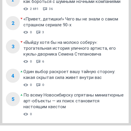
как бороться с шумными ночными компаниями
2 691
36
«Привет, детишки!» Чего вы не знали о самом
2
страшном сериале 90-х
0
3
«Выйду хотя бы на молоко соберу»:
3
трогательная история уличного артиста, его
куклы-дворника Семена Степановича
0
6
Один выбор раскроет вашу тайную сторону:
4
какая скрытая сила живет внутри вас
0
0
По всему Новосибирску спрятаны миниатюрные
5
арт-объекты — их поиск становится
настоящим квестом
0