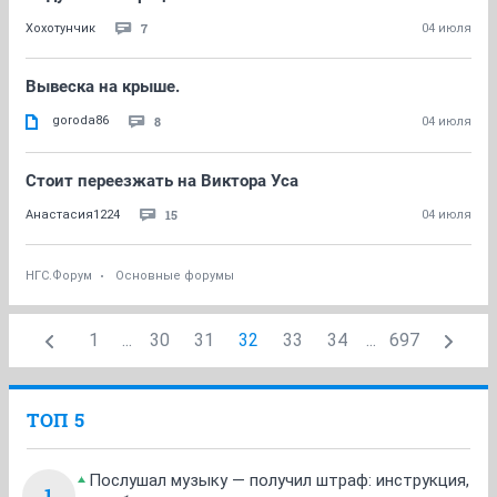
7
Хохотунчик
04 июля
Вывеска на крыше.
goroda86
8
04 июля
Стоит переезжать на Виктора Уса
15
Анастасия1224
04 июля
НГС.Форум
Основные форумы
1
...
30
31
32
33
34
...
697
ТОП 5
Послушал музыку — получил штраф: инструкция,
1