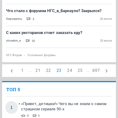
Что стало с форумом НГС_в_Барнауле? Закрылся?
2
барнаулец
26 июня
С каких ресторанов стоит заказать еду?
10
showtim_e
25 июня
НГС.Форум
Основные форумы
1
...
21
22
23
24
25
...
697
ТОП 5
«Привет, детишки!» Чего вы не знали о самом
1
страшном сериале 90-х
0
3