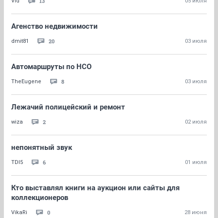
13
Vld
05 июля
Агенство недвижимости
20
dmit81
03 июля
Автомаршруты по НСО
8
TheEugene
03 июля
Лежачий полицейский и ремонт
2
wiza
02 июля
непонятный звук
6
TDI5
01 июля
Кто выставлял книги на аукцион или сайты для
коллекционеров
0
VikaRi
28 июня