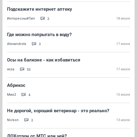
Подскажите интернет аптеку
2
ИнтересныйТип
18 июля
Где можно попрыгать в воду?
3
Alexandrots
17 июля
Осы на балконе - как избавиться
52
wiza
17 июля
Абрикос
4
Мик2
15 июля
Не дорогой, хороший ветеринар - это реально?
2
Nickon
13 июля
ЛОХотрон от МТС или чей?