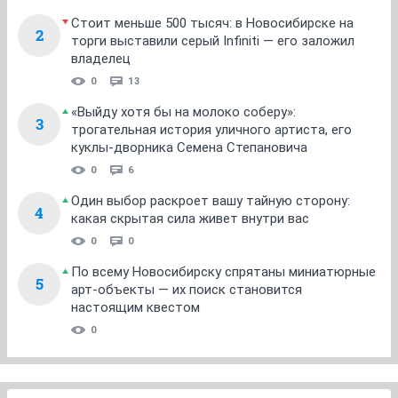
Стоит меньше 500 тысяч: в Новосибирске на
2
торги выставили серый Infiniti — его заложил
владелец
0
13
«Выйду хотя бы на молоко соберу»:
3
трогательная история уличного артиста, его
куклы-дворника Семена Степановича
0
6
Один выбор раскроет вашу тайную сторону:
4
какая скрытая сила живет внутри вас
0
0
По всему Новосибирску спрятаны миниатюрные
5
арт-объекты — их поиск становится
настоящим квестом
0