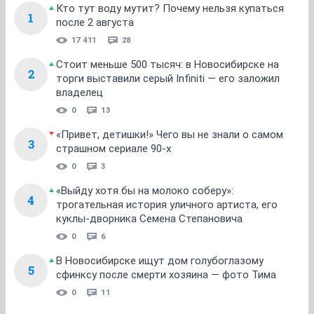
Кто тут воду мутит? Почему нельзя купаться
1
после 2 августа
17 411
28
Стоит меньше 500 тысяч: в Новосибирске на
2
торги выставили серый Infiniti — его заложил
владелец
0
13
«Привет, детишки!» Чего вы не знали о самом
3
страшном сериале 90-х
0
3
«Выйду хотя бы на молоко соберу»:
4
трогательная история уличного артиста, его
куклы-дворника Семена Степановича
0
6
В Новосибирске ищут дом голубоглазому
5
сфинксу после смерти хозяина — фото Тима
0
11