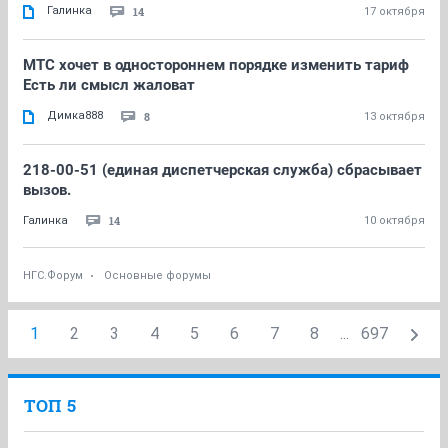
Галинка
14
17 октября
МТС хочет в одностороннем порядке изменить тариф
Есть ли смысл жаловат
Димка888
8
13 октября
218-00-51 (единая диспетчерская служба) сбрасывает
вызов.
14
Галинка
10 октября
НГС.Форум
Основные форумы
1
2
3
4
5
6
7
8
...
697
ТОП 5