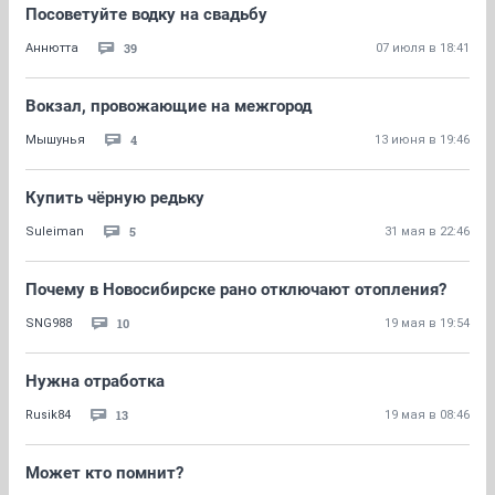
Посоветуйте водку на свадьбу
39
Аннютта
07 июля в 18:41
Вокзал, провожающие на межгород
4
Мышунья
13 июня в 19:46
Купить чёрную редьку
5
Suleiman
31 мая в 22:46
Почему в Новосибирске рано отключают отопления?
10
SNG988
19 мая в 19:54
Нужна отработка
13
Rusik84
19 мая в 08:46
Может кто помнит?