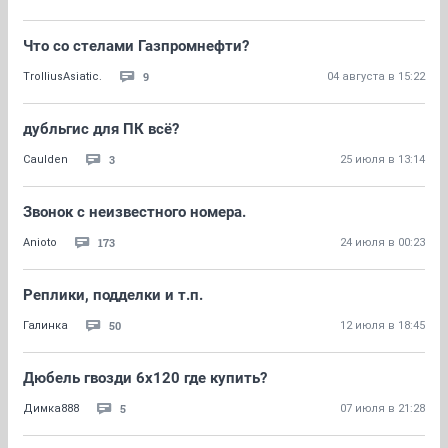
Что со стелами Газпромнефти?
9
TrolliusAsiatic.
04 августа в 15:22
дубльгис для ПК всё?
3
Caulden
25 июля в 13:14
Звонок с неизвестного номера.
173
Anioto
24 июля в 00:23
Реплики, подделки и т.п.
50
Галинка
12 июля в 18:45
Дюбель гвозди 6х120 где купить?
5
Димка888
07 июля в 21:28