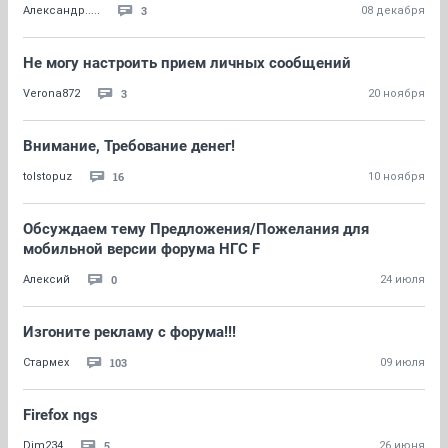
3
Александр.....
08 декабря
Не могу настроить прием личных сообщений
3
Verona872
20 ноября
Внимание, Требование денег!
16
tolstopuz
10 ноября
Обсуждаем тему Предложения/Пожелания для
мобильной версии форума НГС F
0
Алексий
24 июля
Изгоните рекламу с форума!!!
103
Стармех
09 июля
Firefox ngs
5
Dim234
26 июня