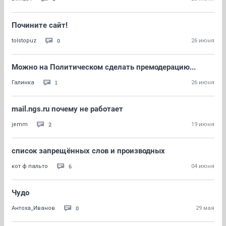
Почините сайт!
0
tolstopuz
26 июня
Можно на Политическом сделать премодерацию...
1
Галинка
26 июня
mail.ngs.ru почему не работает
2
jemm
19 июня
список запрещённых слов и производных
6
кот ф пальто
04 июня
Чудо
0
Антоха_Иванов
29 мая