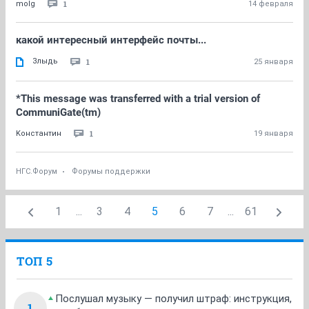
1
molg
14 февраля
какой интересный интерфейс почты...
Злыдь
1
25 января
*This message was transferred with a trial version of
CommuniGate(tm)
1
Kонстантин
19 января
НГС.Форум
Форумы поддержки
1
...
3
4
5
6
7
...
61
ТОП 5
Послушал музыку — получил штраф: инструкция,
1