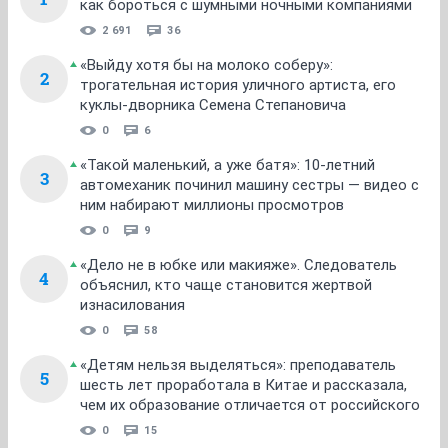
как бороться с шумными ночными компаниями
2 691
36
«Выйду хотя бы на молоко соберу»:
2
трогательная история уличного артиста, его
куклы-дворника Семена Степановича
0
6
«Такой маленький, а уже батя»: 10-летний
3
автомеханик починил машину сестры — видео с
ним набирают миллионы просмотров
0
9
«Дело не в юбке или макияже». Следователь
4
объяснил, кто чаще становится жертвой
изнасилования
0
58
«Детям нельзя выделяться»: преподаватель
5
шесть лет проработала в Китае и рассказала,
чем их образование отличается от российского
0
15