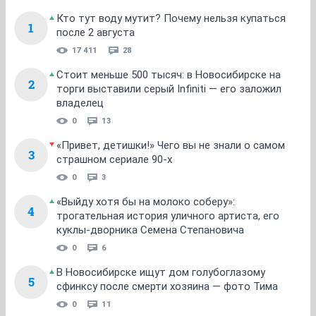
Кто тут воду мутит? Почему нельзя купаться
1
после 2 августа
17 411
28
Стоит меньше 500 тысяч: в Новосибирске на
2
торги выставили серый Infiniti — его заложил
владелец
0
13
«Привет, детишки!» Чего вы не знали о самом
3
страшном сериале 90-х
0
3
«Выйду хотя бы на молоко соберу»:
4
трогательная история уличного артиста, его
куклы-дворника Семена Степановича
0
6
В Новосибирске ищут дом голубоглазому
5
сфинксу после смерти хозяина — фото Тима
0
11