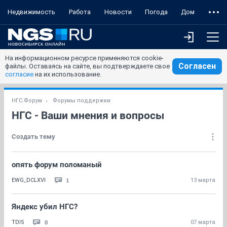
Недвижимость
Работа
Новости
Погода
Дом
На информационном ресурсе применяются cookie-
Согласен
файлы. Оставаясь на сайте, вы подтверждаете свое
согласие
на их использование.
НГС.Форум
Форумы поддержки
НГС - Ваши мнения и вопросы
Создать тему
опять форум поломаный
1
EWG_DCLXVI
13 марта
Яндекс убил НГС?
0
TDI5
07 марта