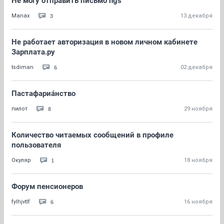
Не могу отправить письмо ngs
3
Manax
13 декабря
Не работает авторизация в новом личном кабинете
Зарплата.ру
6
tsdiman
02 декабря
Пастафариа́нство
8
пилот
29 ноября
Количество читаемых сообщений в профиле
пользователя
1
Окуляр
18 ноября
Форум пенсионеров
6
fylhjvtlf
16 ноября