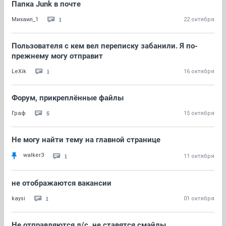
Папка Junk в почте
1
Михаил_1
22 октября
Пользователя с кем вел переписку забанили. Я по-
прежнему могу отправит
1
LeXik
16 октября
Форум, прикреплённые файлы
5
Граф
15 октября
Не могу найти тему на главной странице
walker3
1
11 октября
не отображаются вакансии
1
kaysi
01 октября
Не отправляются л/с, не ставятся смайлы