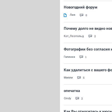
Новогодний форум
Лия
0
Почему долго не видно н
2
Кот_Леопольд
Фотографии без согласия 
1
Галинка
Как удалиться с вашего ф
5
Милли
опечатка
2
Cindy
Как Вы относитесь к нюс