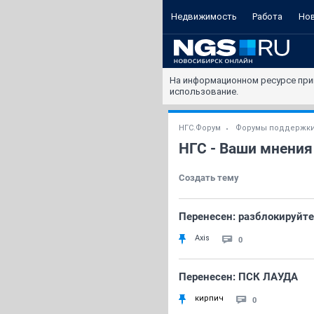
Недвижимость
Работа
Но
На информационном ресурсе при
использование.
НГС.Форум
Форумы поддержк
НГС - Ваши мнения
Создать тему
Перенесен: разблокируйте
Axis
0
Перенесен: ПСК ЛАУДА
кирпич
0