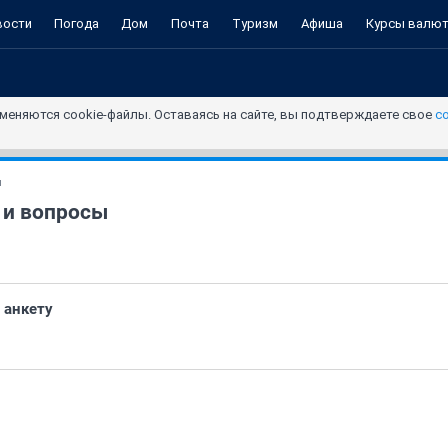
вости
Погода
Дом
Почта
Туризм
Афиша
Курсы валю
меняются cookie-файлы. Оставаясь на сайте, вы подтверждаете свое
с
и
 и вопросы
 анкету