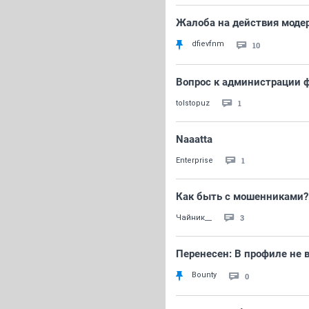
Жалоба на действия мод
dfievfnm
10
Вопрос к администрации 
1
tolstopuz
Naaatta
1
Enterprise
Как быть с мошенниками?
3
Чайник__
Перенесен: В профиле не 
Bounty
0