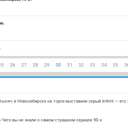
е.
и
25
26
27
28
29
30
31
32
33
34
35
3
ысяч: в Новосибирске на торги выставили серый Infiniti — ег
» Чего вы не знали о самом страшном сериале 90-х