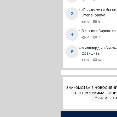
«Выйду хотя бы на
3
Степановича
0
6
В Новосибирске ищ
4
0
11
Миллиарды «Быка»:
5
франшизы
0
63
ЗНАКОМСТВА В НОВОСИБИ
ТЕЛЕПРОГРАММА В НО
ТУРИЗМ В Н