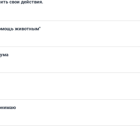
ить свои действия.
"Помощь животным"
рума
понимаю