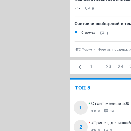
9
Rox
Счетчики сообщений в тем
Стармех
1
НГС.Форум
Форумы поддержк
1
...
23
24
ТОП 5
Стоит меньше 500 т
1
0
13
«Привет, детишки!
2
0
3