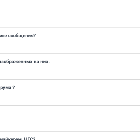
овые сообщения?
изображенных на них.
орума ?
ьмайкерам, НГС?