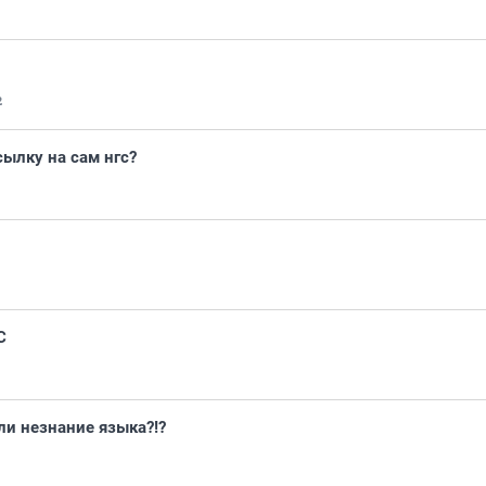
2
сылку на сам нгс?
С
ли незнание языка?!?