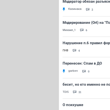
Модератор обязан разъясн
Казинака
2
Модерирование (Ort) на 
6
Михаил_1
Нарушение п.6 правил фо
4
ПНВ
Перенесен: Спам в ДО
garben
0
бесит, но кто именно не 
21
TDI5
О психушке