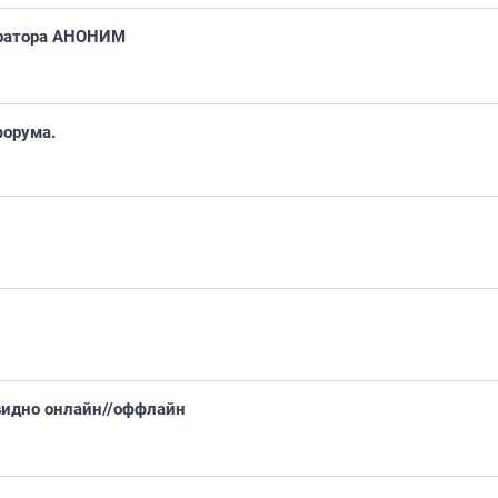
ератора АНОНИМ
форума.
видно онлайн//оффлайн