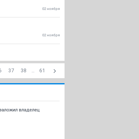
02 ноября
02 ноября
6
37
38
...
61
о заложил владелец