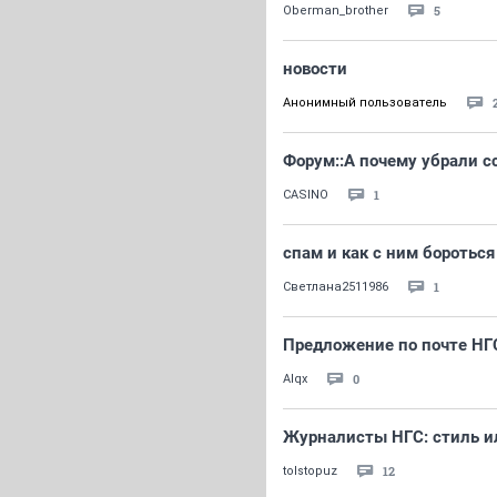
5
Oberman_brother
новости
Анонимный пользователь
Форум::А почему убрали с
1
CASINO
спам и как с ним бороться
1
Светлана2511986
Предложение по почте НГ
0
Alqx
Журналисты НГС: стиль и
12
tolstopuz