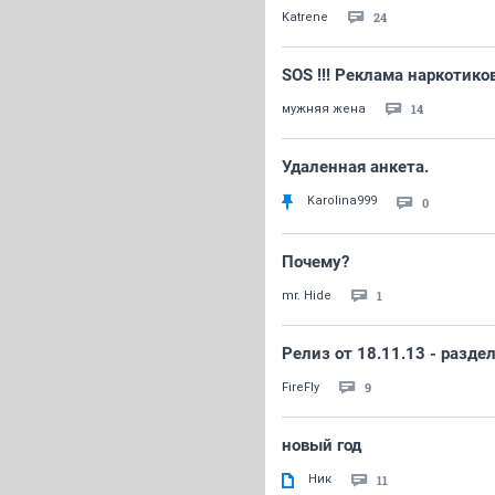
24
Katrene
SOS !!! Реклама наркотико
14
мужняя жена
Удаленная анкета.
Karolina999
0
Почему?
1
mr. Hide
Релиз от 18.11.13 - разде
9
FireFly
новый год
Ник
11