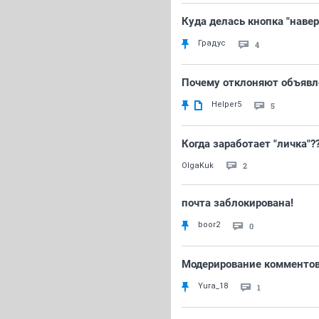
Куда делась кнопка "навер
Градус
4
Почему отклоняют объявле
Helper5
5
Когда заработает "личка"??
2
OlgaKuk
почта заблокирована!
boor2
0
Модерирование комментов
Yura_18
1