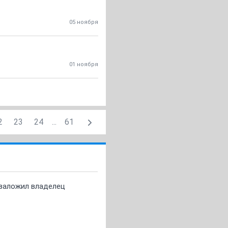
05 ноября
01 ноября
2
23
24
...
61
о заложил владелец