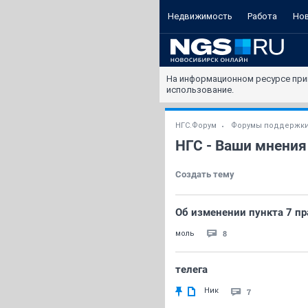
Недвижимость
Работа
Но
На информационном ресурсе при
использование.
НГС.Форум
Форумы поддержк
НГС - Ваши мнения
Создать тему
Об изменении пункта 7 п
8
моль
телега
Ник
7