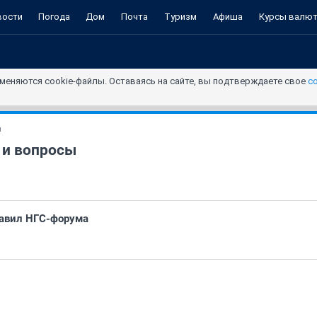
вости
Погода
Дом
Почта
Туризм
Афиша
Курсы валю
меняются cookie-файлы. Оставаясь на сайте, вы подтверждаете свое
с
и
 и вопросы
равил НГС-форума