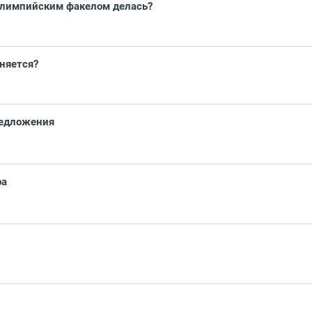
 олимпийским факелом делась?
еняется?
редложения
ра