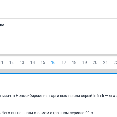
ше
и
11
12
13
14
15
16
17
18
19
20
21
2
ысяч: в Новосибирске на торги выставили серый Infiniti — ег
» Чего вы не знали о самом страшном сериале 90-х