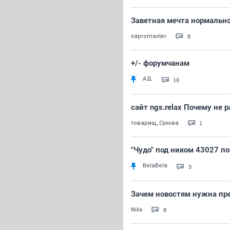
Заветная мечта нормально
8
sapromaster
+/- форумчанам
A2L
10
сайт ngs.relax Почему не
1
товарищ_Сухова
"Чудо" под ником 43027 по
BelaBela
3
Зачем новостям нужна пр
8
Nilix