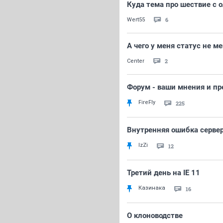
Куда тема про шествие с
6
Wert55
А чего у меня статус не м
2
Center
Форум - ваши мнения и п
FireFly
225
Внутренняя ошибка серве
IzZi
12
Третий день на IE 11
Казинака
16
О клоноводстве