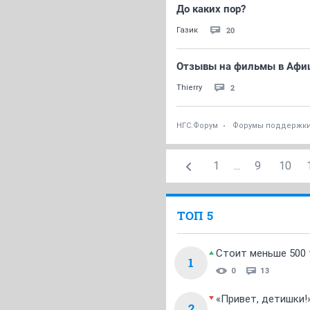
До каких пор?
20
Газик
Отзывы на фильмы в Афи
2
Thierry
НГС.Форум
Форумы поддержк
1
...
9
10
ТОП 5
Стоит меньше 500 т
1
0
13
«Привет, детишки!
2