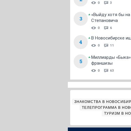
0
3
«Выйду хотя бы на
3
Степановича
0
6
В Новосибирске ищ
4
0
11
Миллиарды «Быка»:
5
франшизы
0
63
ЗНАКОМСТВА В НОВОСИБИ
ТЕЛЕПРОГРАММА В НО
ТУРИЗМ В Н