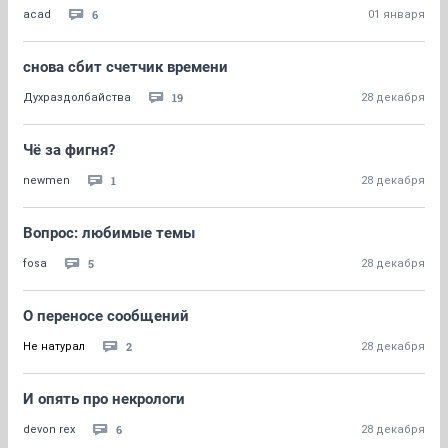
6
acad
01 января
снова сбит счетчик времени
19
Духраздолбайства
28 декабря
Чё за фигня?
1
newmen
28 декабря
Вопрос: любимые темы
5
fosa
28 декабря
О переносе сообщений
2
Не натурал
28 декабря
И опять про некрологи
6
devon rex
28 декабря