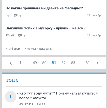
По каким причинам вы давите на "западло"?
9
rkp
27 декабря
Выкинули топик в мусорку - причины не ясны.
4
ZYbeR
25 декабря
НГС.Форум
Форумы поддержки
1
...
49
50
51
52
53
...
61
ТОП 5
Кто тут воду мутит? Почему нельзя купаться
1
после 2 августа
17 411
28