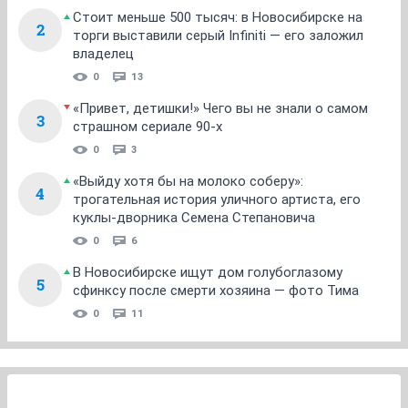
Стоит меньше 500 тысяч: в Новосибирске на
2
торги выставили серый Infiniti — его заложил
владелец
0
13
«Привет, детишки!» Чего вы не знали о самом
3
страшном сериале 90-х
0
3
«Выйду хотя бы на молоко соберу»:
4
трогательная история уличного артиста, его
куклы-дворника Семена Степановича
0
6
В Новосибирске ищут дом голубоглазому
5
сфинксу после смерти хозяина — фото Тима
0
11