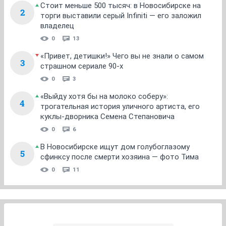
Стоит меньше 500 тысяч: в Новосибирске на
2
торги выставили серый Infiniti — его заложил
владелец
0
13
«Привет, детишки!» Чего вы не знали о самом
3
страшном сериале 90-х
0
3
«Выйду хотя бы на молоко соберу»:
4
трогательная история уличного артиста, его
куклы-дворника Семена Степановича
0
6
В Новосибирске ищут дом голубоглазому
5
сфинксу после смерти хозяина — фото Тима
0
11