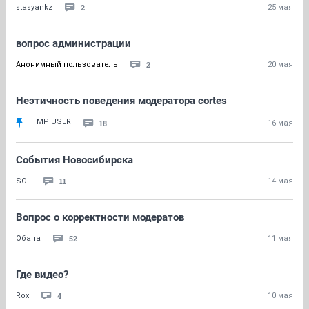
2
stasyankz
25 мая
вопрос администрации
2
Анонимный пользователь
20 мая
Неэтичность поведения модератора cortes
TMP USER
18
16 мая
События Новосибирска
11
SOL
14 мая
Вопрос о корректности модератов
52
Обана
11 мая
Где видео?
4
Rox
10 мая