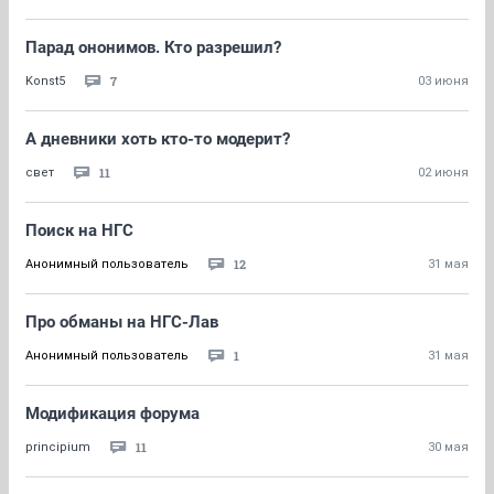
Парад ононимов. Кто разрешил?
7
Konst5
03 июня
А дневники хоть кто-то модерит?
11
свет
02 июня
Поиск на НГС
12
Анонимный пользователь
31 мая
Про обманы на НГС-Лав
1
Анонимный пользователь
31 мая
Модификация форума
11
principium
30 мая