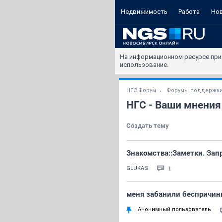
Недвижимость
Работа
Но
На информационном ресурсе при
использование.
НГС.Форум
Форумы поддержк
НГС - Ваши мнения
Создать тему
Знакомства::Заметки. Зап
1
GLUKAS
меня забанили беспричин
Анонимный пользователь