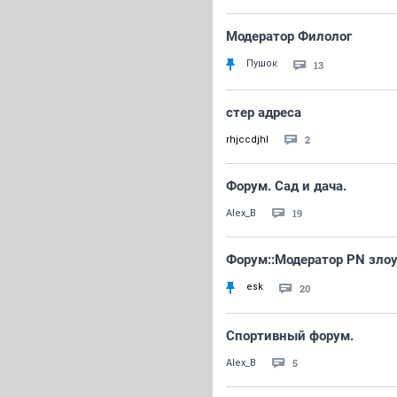
Модератор Филолог
Пушок
13
стер адреса
2
rhjccdjhl
Форум. Сад и дача.
19
Alex_B
Форум::Модератор PN зло
esk
20
Спортивный форум.
5
Alex_B