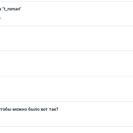
 "t_roman"
3
чтобы можно было вот так?