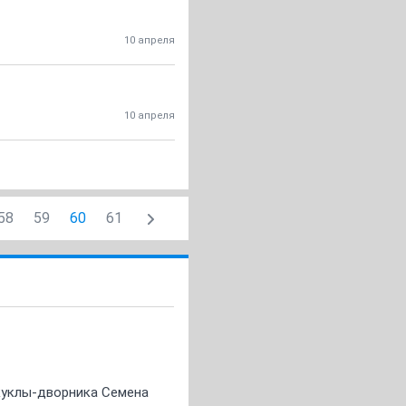
10 апреля
10 апреля
58
59
60
61
 куклы-дворника Семена