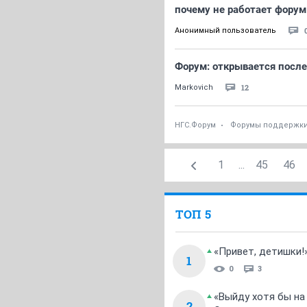
почему не работает фор
Анонимный пользователь
Форум: открывается посл
12
Markovich
НГС.Форум
Форумы поддержк
1
...
45
46
ТОП 5
«Привет, детишки!
1
0
3
«Выйду хотя бы на
2