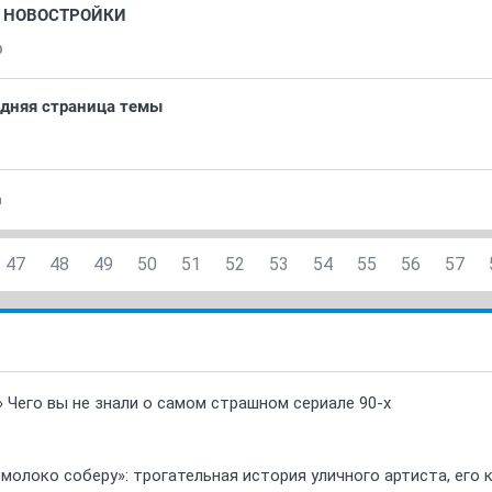
ум НОВОСТРОЙКИ
0
едняя страница темы
и
47
48
49
50
51
52
53
54
55
56
57
» Чего вы не знали о самом страшном сериале 90-х
 молоко соберу»: трогательная история уличного артиста, его