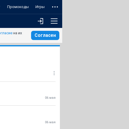
т
Промокоды
Игры
огласие
на их
Согласен
06 мая
06 мая