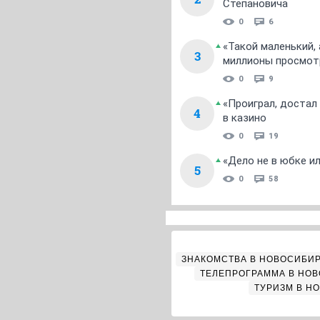
Степановича
0
6
«Такой маленький,
3
миллионы просмот
0
9
«Проиграл, достал
4
в казино
0
19
«Дело не в юбке и
5
0
58
ЗНАКОМСТВА В НОВОСИБИ
ТЕЛЕПРОГРАММА В НО
ТУРИЗМ В Н