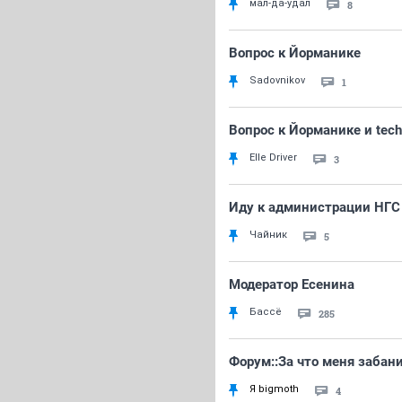
мал-да-удал
8
Вопрос к Йорманике
Sadovnikov
1
Вопрос к Йорманике и tech
Elle Driver
3
Иду к администрации НГС
Чайник
5
Модератор Есенина
Бассё
285
Форум::За что меня забан
Я bigmoth
4