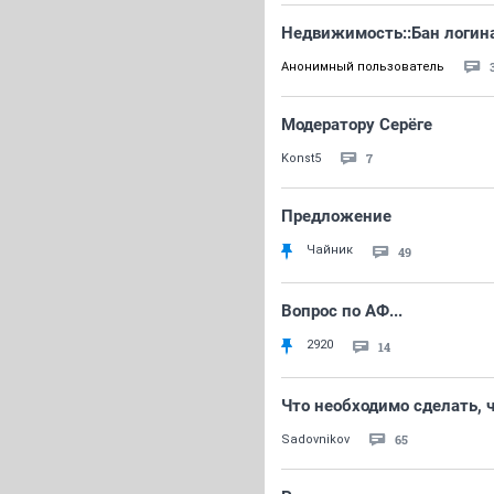
Недвижимость::Бан логина
Анонимный пользователь
Модератору Серёге
7
Konst5
Предложение
Чайник
49
Вопрос по АФ...
2920
14
Что необходимо сделать, 
65
Sadovnikov