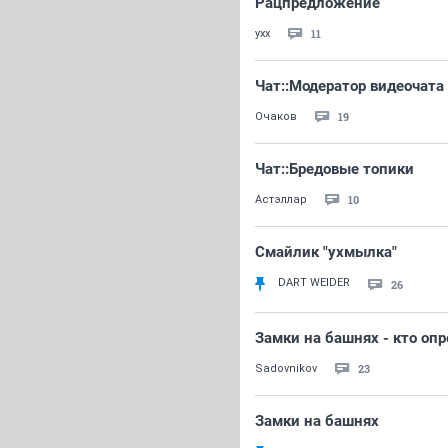
Рацпредложение
11
yxx
Чат::Модератор видеочата
19
Очаков
Чат::Бредовые топики
10
Астэллар
Смайлик "ухмылка"
DART WEIDER
26
Замки на башнях - кто опр
23
Sadovnikov
Замки на башнях