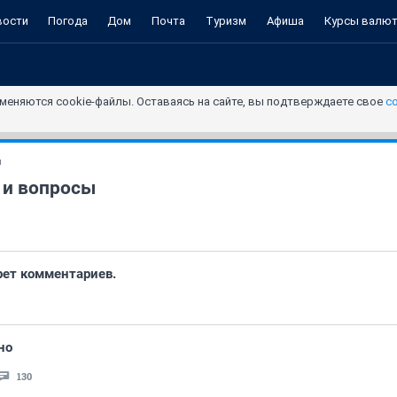
вости
Погода
Дом
Почта
Туризм
Афиша
Курсы валю
меняются cookie-файлы. Оставаясь на сайте, вы подтверждаете свое
с
и
 и вопросы
рет комментариев.
но
130