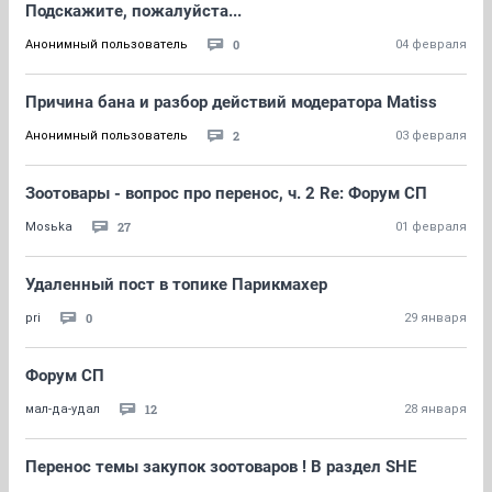
Подскажите, пожалуйста...
0
Анонимный пользователь
04 февраля
Причина бана и разбор действий модератора Matiss
2
Анонимный пользователь
03 февраля
Зоотовары - вопрос про перенос, ч. 2 Re: Форум СП
27
Mosьka
01 февраля
Удаленный пост в топике Парикмахер
0
pri
29 января
Форум СП
12
мал-да-удал
28 января
Перенос темы закупок зоотоваров ! В раздел SHE