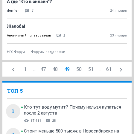
А где "Кто в онлайн"?
7
demien
24 января
Жалоба!
2
Анонимный пользователь
23 января
НГС.Форум
Форумы поддержки
1
...
47
48
49
50
51
...
61
ТОП 5
Кто тут воду мутит? Почему нельзя купаться
1
после 2 августа
17 411
28
Стоит меньше 500 тысяч: в Новосибирске на