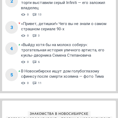
2
торги выставили серый Infiniti — его заложил
владелец
0
13
«Привет, детишки!» Чего вы не знали о самом
3
страшном сериале 90-х
0
3
«Выйду хотя бы на молоко соберу»:
4
трогательная история уличного артиста, его
куклы-дворника Семена Степановича
0
6
В Новосибирске ищут дом голубоглазому
5
сфинксу после смерти хозяина — фото Тима
0
11
ЗНАКОМСТВА В НОВОСИБИРСКЕ