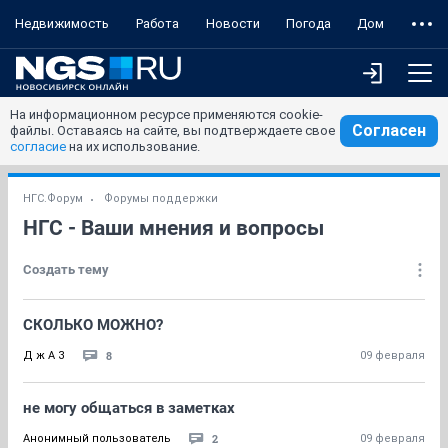
Недвижимость
Работа
Новости
Погода
Дом
На информационном ресурсе применяются cookie-
Согласен
файлы. Оставаясь на сайте, вы подтверждаете свое
согласие
на их использование.
НГС.Форум
Форумы поддержки
НГС - Ваши мнения и вопросы
Создать тему
СКОЛЬКО МОЖНО?
8
Д ж А З
09 февраля
не могу общаться в заметках
2
Анонимный пользователь
09 февраля