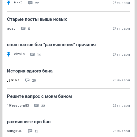
микс
22
28 января
Старые посты выше новых
5
acad
27 января
снос постов без "разъяснения" причины
elvalia
14
27 января
История одного бана
20
Д ж а з
26 января
Решите вопрос с моим баном
32
19freedom83
25 января
разъясните про бан
11
sungirl4u
25 января