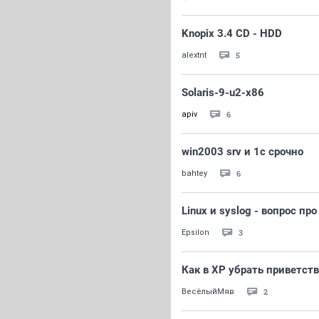
Knopix 3.4 CD - HDD
5
alextnt
Solaris-9-u2-x86
6
apiv
win2003 srv и 1с срочно
6
bahtey
Linux и syslog - вопрос пр
3
Epsilon
Как в ХР убрать приветст
2
ВесёлыйМяв