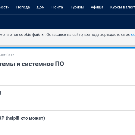
вости
Погода
Дом
Почта
Туризм
Афиша
Курсы валю
меняются cookie-файлы. Оставаясь на сайте, вы подтверждаете свое
с
нет Связь
темы и системное ПО
!
 (help!!! кто может)