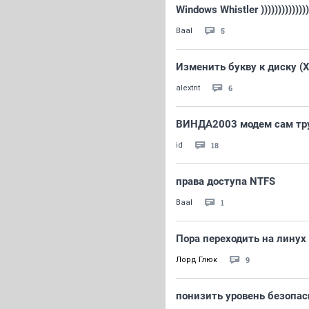
Windows Whistler )))))))))))))))
5
Baal
Изменить букву к диску (
6
alextnt
ВИНДА2003 модем сам тру
18
id
права доступа NTFS
1
Baal
Пора переходить на линух
9
Лорд Глюк
понизить уровень безопас