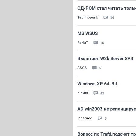
СД-РОМ стал читать толь
14
Technopunk
MS WSUS
16
FaNaT
Вылетает W2k Server SP4
5
ASGS
Windows XP 64-Bit
42
alextnt
AD win2003 не реплицируе
3
innamed
Вопрос по Trafd,подсчет т