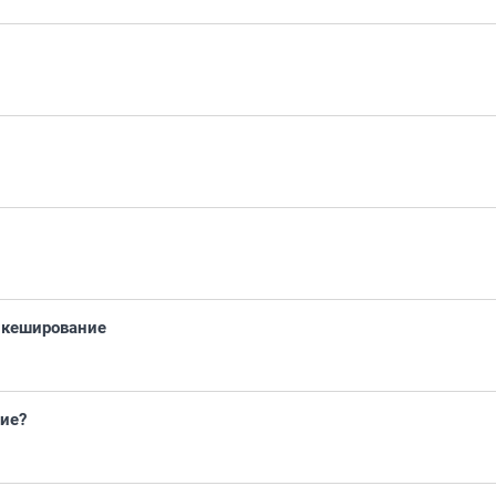
о кеширование
вие?