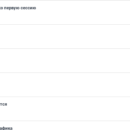
ко первую сессию
тся
рафика