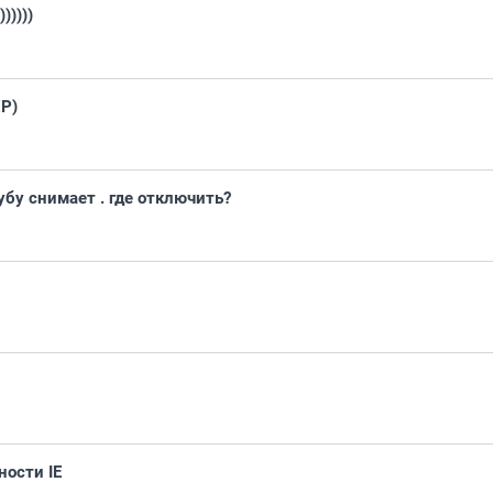
)))))
XP)
бу снимает . где отключить?
ности IE