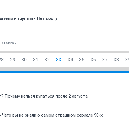
атели и группы - Нет досту
нет Связь
28
29
30
31
32
33
34
35
36
37
38
3
т? Почему нельзя купаться после 2 августа
» Чего вы не знали о самом страшном сериале 90-х