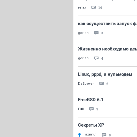
14
relax
как осуществить запуск ф
3
gorlan
Жизненно необходимо демо
4
gorlan
Linux, pppd, и нульмодем
6
De$troyer
FreeBSD 6.1
9
Full
Секреты XP
azimut
8