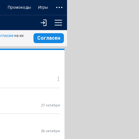
т
Промокоды
Игры
огласие
на их
Согласен
27 октября
26 октября