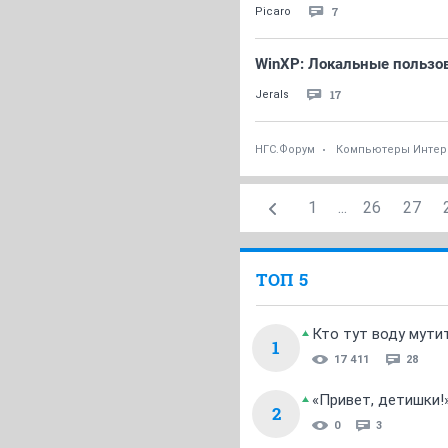
7
Picaro
WinXP: Локальные пользов
17
Jerals
НГС.Форум
Компьютеры Интер
1
...
26
27
ТОП 5
Кто тут воду мути
1
17 411
28
«Привет, детишки!
2
0
3