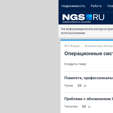
Недвижимость
Работа
Но
На информационном ресурсе при
использование.
НГС.Форум
Компьютеры Интер
Операционные сис
Создать тему
Помогите, профессионалы
14
Папик
Проблема с обновлением XP
11
Tashenka