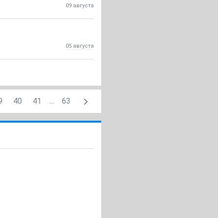
09 августа
05 августа
9
40
41
...
63