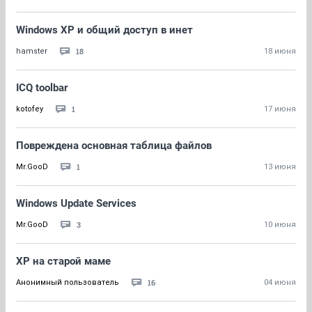
Windows XP и общий доступ в инет
18
hamster
18 июня
ICQ toolbar
1
kotofey
17 июня
Повреждена основная таблица файлов
1
Mr.GooD
13 июня
Windows Update Services
3
Mr.GooD
10 июня
XP на старой маме
16
Анонимный пользователь
04 июня