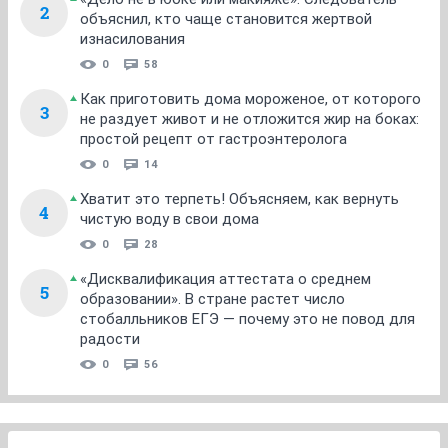
2
объяснил, кто чаще становится жертвой
изнасилования
0
58
Как приготовить дома мороженое, от которого
3
не раздует живот и не отложится жир на боках:
простой рецепт от гастроэнтеролога
0
14
Хватит это терпеть! Объясняем, как вернуть
4
чистую воду в свои дома
0
28
«Дисквалификация аттестата о среднем
5
образовании». В стране растет число
стобалльников ЕГЭ — почему это не повод для
радости
0
56