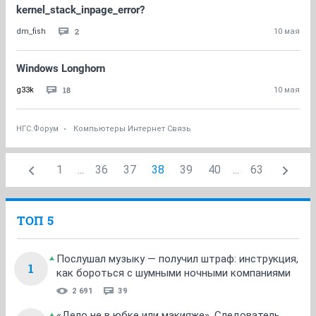
kernel_stack_inpage_error?
2
dm_fish
10 мая
Windows Longhorn
18
g33k
10 мая
НГС.Форум
Компьютеры Интернет Связь
1
...
36
37
38
39
40
...
63
ТОП 5
Послушал музыку — получил штраф: инструкция,
1
как бороться с шумными ночными компаниями
2 691
39
«Дело не в юбке или макияже». Следователь