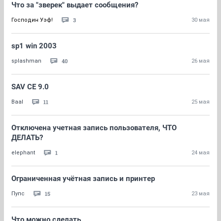
Что за "зверек" выдает сообщения?
3
Господин Уэф!
30 мая
sp1 win 2003
40
splashman
26 мая
SAV CE 9.0
11
Baal
25 мая
Отключена учетная запись пользователя, ЧТО
ДЕЛАТЬ?
1
elephant
24 мая
Ограниченная учётная запись и принтер
15
Пупс
23 мая
Что можно сделать