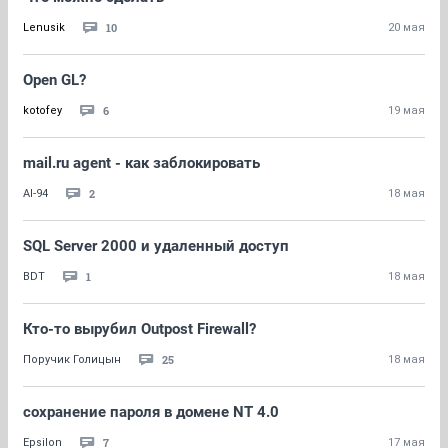
10
Lenusik
20 мая
Open GL?
6
kotofey
19 мая
mail.ru agent - как заблокировать
2
AI-94
18 мая
SQL Server 2000 и удаленный доступ
1
BDT
18 мая
Кто-то вырубил Outpost Firewall?
25
Поручик Голицын
18 мая
сохранение пароля в домене NT 4.0
7
Epsilon
17 мая