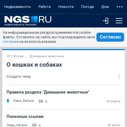
Недвижимость
Работа
Новости
Погода
Дом
На информационном ресурсе применяются cookie-
Согласен
файлы. Оставаясь на сайте, вы подтверждаете свое
согласие
на их использование.
НГС.Форум
Домашние животные
О кошках и собаках
Создать тему
Правила раздела "Домашние животные"
Лава_Лагуна
0
07 марта
Полезные ссылки
4
Лава_Лагуна
04 июня