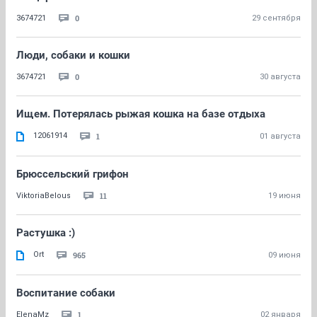
0
3674721
29 сентября
Люди, собаки и кошки
0
3674721
30 августа
Ищем. Потерялась рыжая кошка на базе отдыха
12061914
1
01 августа
Брюссельский грифон
11
ViktoriaBelous
19 июня
Растушка :)
Ort
965
09 июня
Воспитание собаки
1
ElenaMz
02 января