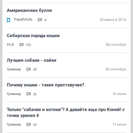
Американские булли
Papafufufa
0
24 марта в 20:16
Сибирская порода кошек
171
Fk`yf
28 сентября
Лучшие собаки - лайки
27
Гримнир
05 сентября
Почему кошки - такие приставучие?
21
Гримнир
01 июля
Только "сабачки и котики"? А давайте еще про Коней! с
точки зрения 4
10
Гримнир
11 июня