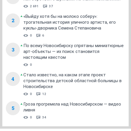
2 691
37
«Выйду хотя бы на молоко соберу»:
2
трогательная история уличного артиста, его
куклы-дворника Семена Степановича
0
6
По всему Новосибирску спрятаны миниатюрные
3
арт-объекты — их поиск становится
настоящим квестом
0
Стало известно, на каком этапе проект
4
строительства детской областной больницы в
Новосибирске
0
12
Гроза прогремела над Новосибирском — видео
5
ливня
0
34