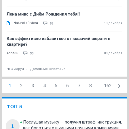
Лена микс с Днём Рождения тебя!!
NaturelleRiviera
85
13 декабря
Как эффективно избавиться от кошачий шерсти в
квартире?
30
Arina89
08 декабря
НГС.Форум
Домашние животные
1
2
3
4
5
6
7
8
...
162
ТОП 5
Послушал музыку — получил штраф: инструкция,
1
как бороться с шумными ночными компаниями