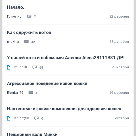
Начало.
7
Гримнир
22 февраля
Как сдружить котов
42
makffa
16 декабря
У нашей кото и собомамы Аленки Alena29111981 ДР!
mildsilk
65
29 ноября
Агрессивное поведение новой кошки
4
Elenka_79
19 февраля
Настенные игровые комплексы для здоровья кошек
Kotostyle
0
03 октября
Пещерный волк Микки