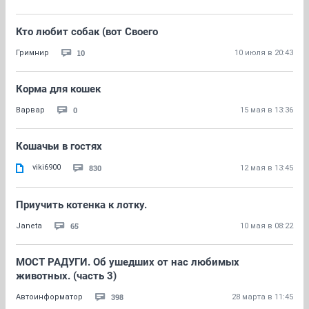
Кто любит собак (вот Своего
10
Гримнир
10 июля в 20:43
Корма для кошек
0
Варвар
15 мая в 13:36
Кошачьи в гостях
viki6900
830
12 мая в 13:45
Приучить котенка к лотку.
65
Janeta
10 мая в 08:22
МОСТ РАДУГИ. Об ушедших от нас любимых
животных. (часть 3)
398
Автоинформатор
28 марта в 11:45