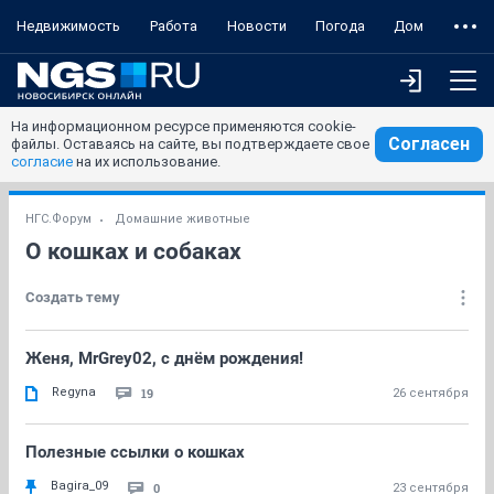
Недвижимость
Работа
Новости
Погода
Дом
На информационном ресурсе применяются cookie-
Согласен
файлы. Оставаясь на сайте, вы подтверждаете свое
согласие
на их использование.
НГС.Форум
Домашние животные
О кошках и собаках
Создать тему
Женя, MrGrey02, с днём рождения!
Regyna
19
26 сентября
Полезные ссылки о кошках
Bagira_09
0
23 сентября