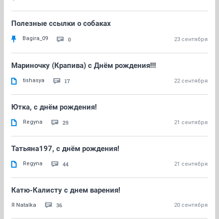
Полезные ссылки о собаках
Bagira_09
0
23 сентября
Мариночку (Крапива) с Днём рождения!!!
tishasya
17
22 сентября
Ютка, с днём рождения!
Regyna
29
21 сентября
Татьяна197, с днём рождения!
Regyna
44
21 сентября
Катю-Калисту с днем варения!
36
Я Natalka
20 сентября