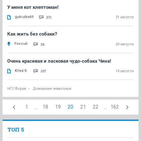
У меня кот клептоман!
gutculka69
271
21 августа
Как жить без собаки?
Fox-cub
24
20 августа
Очень красивая и ласковая чудо-собака Чина!
Ютка К.
107
14 августа
НГС.Форум
Домашние животные
1
...
18
19
20
21
22
...
162
ТОП 5