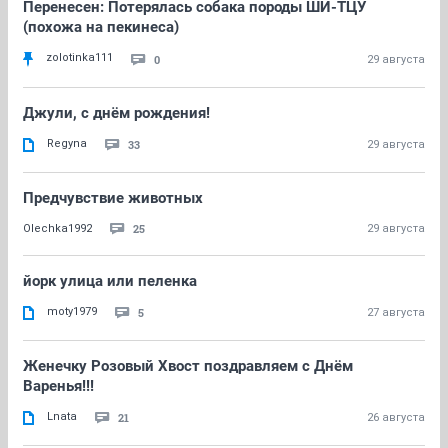
Перенесен: Потерялась собака породы ШИ-ТЦУ
(похожа на пекинеса)
zolotinka111
0
29 августа
Джули, с днём рождения!
Regyna
33
29 августа
Предчувствие животных
25
Olechka1992
29 августа
йорк улица или пеленка
moty1979
5
27 августа
Женечку Розовый Хвост поздравляем с Днём
Варенья!!!
Lnata
21
26 августа