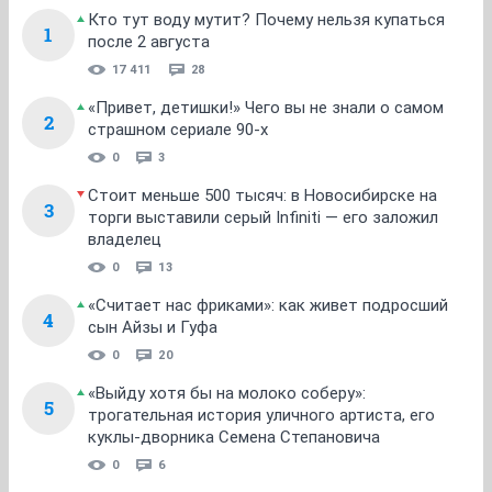
Кто тут воду мутит? Почему нельзя купаться
1
после 2 августа
17 411
28
«Привет, детишки!» Чего вы не знали о самом
2
страшном сериале 90-х
0
3
Стоит меньше 500 тысяч: в Новосибирске на
3
торги выставили серый Infiniti — его заложил
владелец
0
13
«Считает нас фриками»: как живет подросший
4
сын Айзы и Гуфа
0
20
«Выйду хотя бы на молоко соберу»:
5
трогательная история уличного артиста, его
куклы-дворника Семена Степановича
0
6