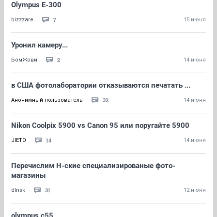
Olympus E-300
7
bizzzare
15 июня
Уронил камеру...
2
БомЖови
14 июня
в США фотолаборатории отказываются печатать ...
32
Анонимный пользователь
14 июня
Nikon Coolpix 5900 vs Canon 95 или поругайте 5900
14
JIETO
14 июня
Перечислим Н-ские специализированые фото-
магазины
31
dlnsk
12 июня
olympus c55