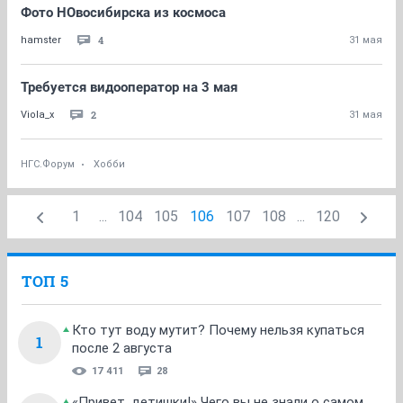
Фото НОвосибирска из космоса
4
hamster
31 мая
Требуется видооператор на 3 мая
2
Viola_x
31 мая
НГС.Форум
Хобби
1
...
104
105
106
107
108
...
120
ТОП 5
Кто тут воду мутит? Почему нельзя купаться
1
после 2 августа
17 411
28
«Привет, детишки!» Чего вы не знали о самом