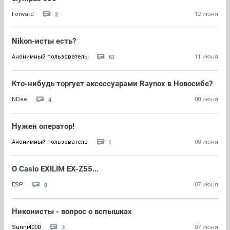
2
Forward
12 июня
Nikon-исты есть?
61
Анонимный пользователь
11 июня
Кто-нибудь торгует аксессуарами Raynox в Новосибе?
4
NDee
08 июня
Нужен оператор!
1
Анонимный пользователь
08 июня
О Casio EXILIM EX-Z55...
0
ESP
07 июня
Никонисты - вопрос о вспышках
3
Sunni4000
07 июня