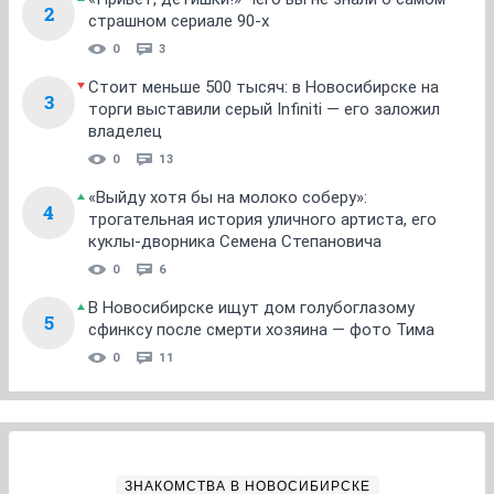
2
страшном сериале 90-х
0
3
Стоит меньше 500 тысяч: в Новосибирске на
3
торги выставили серый Infiniti — его заложил
владелец
0
13
«Выйду хотя бы на молоко соберу»:
4
трогательная история уличного артиста, его
куклы-дворника Семена Степановича
0
6
В Новосибирске ищут дом голубоглазому
5
сфинксу после смерти хозяина — фото Тима
0
11
ЗНАКОМСТВА В НОВОСИБИРСКЕ