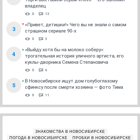
владелец
0
13
«Привет, детишки!» Чего вы не знали о самом
3
страшном сериале 90-х
0
3
«Выйду хотя бы на молоко соберу»:
4
трогательная история уличного артиста, его
куклы-дворника Семена Степановича
0
6
В Новосибирске ищут дом голубоглазому
5
сфинксу после смерти хозяина — фото Тима
0
11
ЗНАКОМСТВА В НОВОСИБИРСКЕ
ПОГОДА В НОВОСИБИРСКЕ
ПРОБКИ В НОВОСИБИРСКЕ