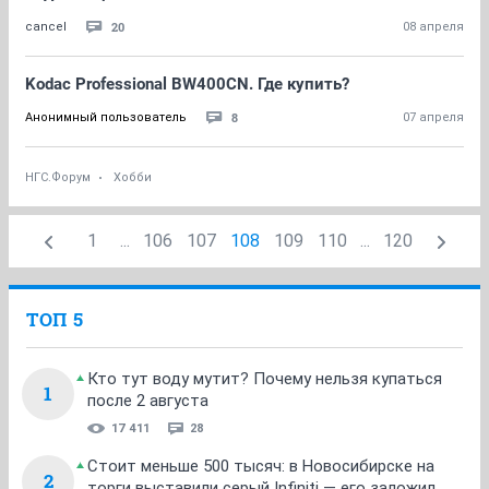
20
cancel
08 апреля
Kodac Professional BW400CN. Где купить?
8
Анонимный пользователь
07 апреля
НГС.Форум
Хобби
1
...
106
107
108
109
110
...
120
ТОП 5
Кто тут воду мутит? Почему нельзя купаться
1
после 2 августа
17 411
28
Стоит меньше 500 тысяч: в Новосибирске на
2
торги выставили серый Infiniti — его заложил