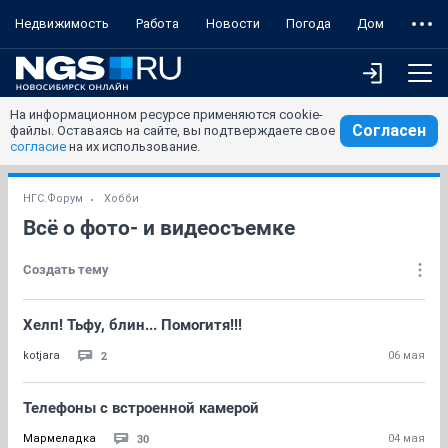
Недвижимость
Работа
Новости
Погода
Дом
На информационном ресурсе применяются cookie-
Согласен
файлы. Оставаясь на сайте, вы подтверждаете свое
согласие
на их использование.
НГС.Форум
Хобби
Всё о фото- и видеосъемке
Создать тему
Хелп! Тьфу, блин... Помогитя!!!
2
kotjara
06 мая
Телефоны с встроенной камерой
30
Мармеладка
04 мая