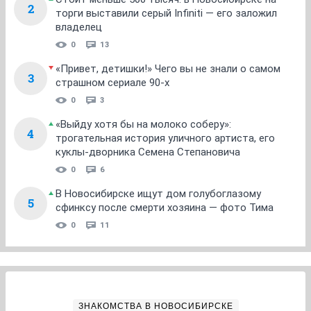
2
торги выставили серый Infiniti — его заложил
владелец
0
13
«Привет, детишки!» Чего вы не знали о самом
3
страшном сериале 90-х
0
3
«Выйду хотя бы на молоко соберу»:
4
трогательная история уличного артиста, его
куклы-дворника Семена Степановича
0
6
В Новосибирске ищут дом голубоглазому
5
сфинксу после смерти хозяина — фото Тима
0
11
ЗНАКОМСТВА В НОВОСИБИРСКЕ