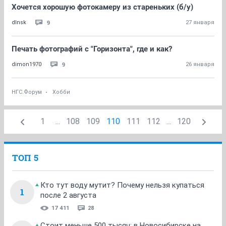
Хочется хорошую фотокамеру из стареньких (б/у)
9
dlnsk
27 января
Печать фотографий с "Горизонта", где и как?
9
dimon1970
26 января
НГС.Форум
Хобби
1
...
108
109
110
111
112
...
120
ТОП 5
Кто тут воду мутит? Почему нельзя купаться
1
после 2 августа
17 411
28
Стоит меньше 500 тысяч: в Новосибирске на