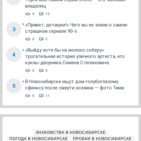
владелец
0
13
«Привет, детишки!» Чего вы не знали о самом
3
страшном сериале 90-х
0
3
«Выйду хотя бы на молоко соберу»:
4
трогательная история уличного артиста, его
куклы-дворника Семена Степановича
0
6
В Новосибирске ищут дом голубоглазому
5
сфинксу после смерти хозяина — фото Тима
0
11
ЗНАКОМСТВА В НОВОСИБИРСКЕ
ПОГОДА В НОВОСИБИРСКЕ
ПРОБКИ В НОВОСИБИРСКЕ