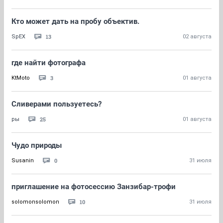
Кто может дать на пробу объектив.
13
SpEX
02 августа
где найти фотографа
3
KtMoto
01 августа
Сливерами пользуетесь?
25
ры
01 августа
Чудо природы
0
Susanin
31 июля
приглашение на фотосессию Занзибар-трофи
10
solomonsolomon
31 июля