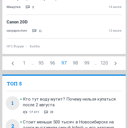
5
Мишутка
14 июля
Canon 20D
11
vasyapechen
12 июля
НГС.Форум
Хобби
1
...
95
96
97
98
99
...
120
ТОП 5
Кто тут воду мутит? Почему нельзя купаться
1
после 2 августа
17 411
28
Стоит меньше 500 тысяч: в Новосибирске на
2
торги выставили серый Infiniti — его заложил