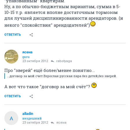
"упакованным" квартирам.
Ну, а по обычно-бюджетным вариантам, сумма в 5-
10-15 т.р. является вполне достаточным тормозом
для лучшей дисциплинированности арендаторов. (и
некого "спокойствия" арендодателей")
ОТВЕТИТЬ
ясена
guru
23 октября 2012
rabotyaga
Про "зверей" ещё более/менее понятно...
...договор за мой счет.Взрослая русская пара без детей,без зверей.
А вот что такое "договор за мой счёт"?
ОТВЕТИТЬ
alladin
A
нездешний
23 октября 2012
ясена