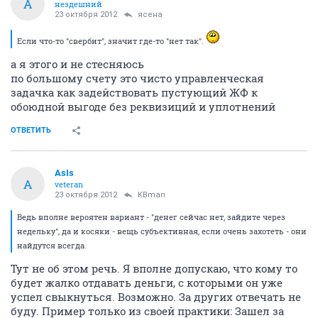
A
нездешний
23 октября 2012
ясена
Если что-то "свербит", значит где-то "нет так".
а я этого и не стесняюсь
по большому счету это чисто управленческая
задачка как задействовать пустующий ЖФ к
обоюдной выгоде без реквизиций и уплотнений
ОТВЕТИТЬ
AsIs
A
veteran
23 октября 2012
KBman
Ведь вполне вероятен вариант - "денег сейчас нет, зайдите через
недельку", да и косяки - вещь субъективная, если очень захотеть - они
найдутся всегда.
Тут не об этом речь. Я вполне допускаю, что кому то
будет жалко отдавать деньги, с которыми он уже
успел свыкнуться. Возможно. За других отвечать не
буду. Пример только из своей практики: Зашел за