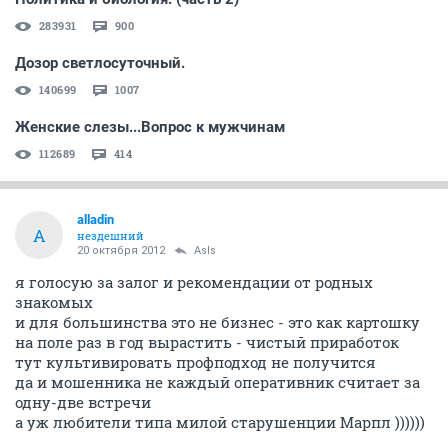
283931
900
Дозор светлосуточный.
140699
1007
Женские слезы...Вопрос к мужчинам
112689
414
alladin
A
нездешний
20 октября 2012
AsIs
я голосую за залог и рекомендации от родных
знакомых
и для большинства это не бизнес - это как картошку
на поле раз в год вырастить - чистый приработок
тут культивировать профподход не получится
да и мошенника не каждый оперативник считает за
одну-две встречи
а уж любители типа милой старушенции Марпл ))))))