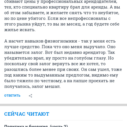
сбивают цены у профессиональных арендодателей,
тех, кто специально квартиру брал для аренды. А вы
об этом забываете, и желаете снять что то неубитое,
но по цене убитого. Если все непрофессионалы с
этого рынка уйдут, то вы не месяц, а год будете себе
жилье искать.
А насчет навыков физиогномики - так у меня есть
лучше средство. Пока что оно меня выручало. Оно
называется залог. Вот был недавно арендатор. Так
убедительно врал, ну просто на голубом глазу. Но
поскольку свой залог вернуть все же хотел, то
разошлись более менее при своих. Он сам ушел, тоже
под каким то выдуманным предлогом, видимо ему
было тяжело по честному, а на лапше проехать не
получалось, залог мешал.
ОТВЕТИТЬ
СЕЙЧАС ЧИТАЮТ
Политика и биология. (часть 2)