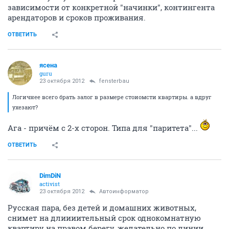
зависимости от конкретной "начинки", контингента
арендаторов и сроков проживания.
ОТВЕТИТЬ
ясена
guru
23 октября 2012
fensterbau
Логичнее всего брать залог в размере стоиомсти квартиры. а вдруг
ухезают?
Ага - причём с 2-х сторон. Типа для "паритета"...
ОТВЕТИТЬ
DimDiN
activist
23 октября 2012
Автоинформатор
Русская пара, без детей и домашних животных,
снимет на длиииительный срок однокомнатную
квартиру на правом берегу, желательно по линии