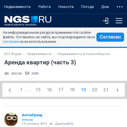
Недвижимость
Работа
Новости
Погода
Дом
На информационном ресурсе применяются cookie-
Согласен
файлы. Оставаясь на сайте, вы подтверждаете свое
согласие
на их использование.
НГС.Форум
Недвижимость
Недвижимость в Новосибирске
Аренда квартир (часть 3)
401134
1000
1
...
15
16
17
18
19
20
21
АнтонГранд
veteran
19 октября 2012
ДмитрийОл