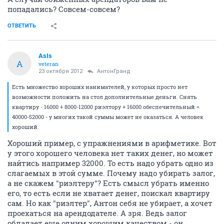
попадались? Совсем-совсем?
ОТВЕТИТЬ
AsIs
A
veteran
23 октября 2012
АнтонГранд
Есть множество хороших нанимателей, у которых просто нет
возможности положить на стол дополнительные деньги. Снять
квартиру - 16000 + 8000-12000 риэлтору + 16000 обеспечительный =
40000-52000 - у многих такой суммы может не оказаться. А человек
хороший.
Хороший пример, с упражнениями в арифметике. Вот
у этого хорошего человека нет таких денег, но может
найтись например 32000. То есть надо убрать одно из
слагаемых в этой сумме. Почему надо убирать залог,
а не скажем "риэлтеру"? Есть смысл убрать именно
его, то есть если не хватает денег, поискал квартиру
сам. Но как "риэлтер", Антон себя не убирает, а хочет
проехаться на арендодателе. А зря. Ведь залог
обладает еще одним хорошим качеством - он