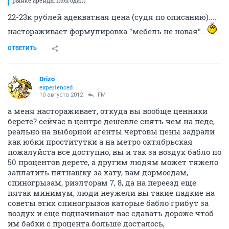
рынке аренды полгода)))
22-23к рублей адекватная цена (судя по описанию)....
настораживает формулировка "мебель не новая"...
ОТВЕТИТЬ
Drizo
experienced
10 августа 2012
FM
а меня настораживает, откуда вы вообще ценники
берете? сейчас в центре дешевле снять чем на педе,
реально на выборной агенты чертовы цены задрали
как юбки проститутки а на метро октябрьская
пожалуйста все доступно, вы и так за воздух бабло по
50 процентов дерете, а другим людям может тяжело
заплатить пятнашку за хату, вам дормоедам,
спиногрызам, риэлторам 7, 8, да на переезд еще
пятак минимум, люди неужели вы такие падкие на
советы этих спиногрызов каторые бабло грибут за
воздух и еще подначивают вас сдавать дороже чтоб
им бабки с процента больше досталось,