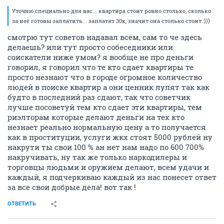
Уточню специально для вас... квартира стоит ровно столько, сколько
за неё готовы заплатить... заплатят 30к, значит она столько стоит :)))
смотрю тут советов надавал всем, сам то че здесь
делаешь? или тут просто собеседники или
соискатели ниже умом? я вообще не про деньги
говорил, я говорил что те кто сдает квартиры те
просто незнают что в городе огромное количество
людей в поиске квартир а они ценник лупят так как
будто в последний раз сдают, так что советчик
лучше посоветуй тем кто сдает эти квартиры, тем
риэлторам которые делают деньги на тех кто
незнает реально нормальную цену а то получается
как в проституции, услуги жкх стоят 5000 рублей ну
накрути ты свои 100 % ан нет нам надо по 600 700%
накручивать, ну так же только наркодилеры и
торговцы людьми и оружием делают, всем удачи и
каждый, я подчеркиваю каждый из нас понесет ответ
за все свои добрые дела! вот так !
ОТВЕТИТЬ