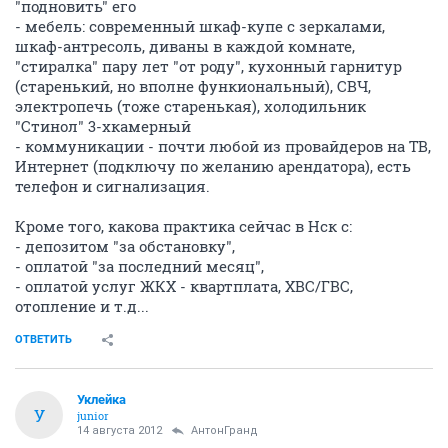
"подновить" его
- мебель: современный шкаф-купе с зеркалами,
шкаф-антресоль, диваны в каждой комнате,
"стиралка" пару лет "от роду", кухонный гарнитур
(старенький, но вполне функиональный), СВЧ,
электропечь (тоже старенькая), холодильник
"Стинол" 3-хкамерный
- коммуникации - почти любой из провайдеров на ТВ,
Интернет (подключу по желанию арендатора), есть
телефон и сигнализация.
Кроме того, какова практика сейчас в Нск с:
- депозитом "за обстановку",
- оплатой "за последний месяц",
- оплатой услуг ЖКХ - квартплата, ХВС/ГВС,
отопление и т.д...
ОТВЕТИТЬ
Уклейка
У
junior
14 августа 2012
АнтонГранд