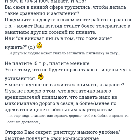
И 50% и 70% и 100% бывает. И что?
Вы сами в данной сфере трудились, чтобы делать
такие сравнения и заявления?
Подумайте на досуге о своём месте работы с разных
т.з. - может Ваш взгляд станет более толерантнее к
занятиям других соседей по планете.
Или "он виноват лишь в том, что тоже хочет
кушать?" (с.)
...а другим людям может тяжело заплатить пятнашку за хату...
Не платите 15 т.р., платите меньше.
Это к тому, что не будет спроса такого - и цены чуть
устаканятся.
+ может лучше не в ажиотаж снимать, а заранее?
Я уж не говорю о том, что достаточно много
арендодателей понимают, что сдавать надо не
максимально дорого в сезон, а более/менее по
адекватной цене стабильным квартирантам.
...и еще подначивают вас сдавать дороже чтоб им бабки с процента
больше досталось,
Открою Вам секрет: риэлтору намного удобнее/
быстрее получить свои комиссионные