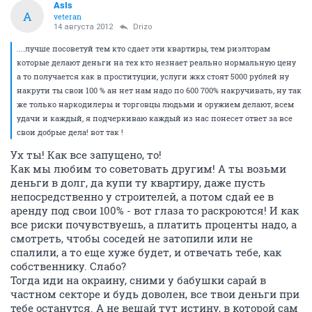
AsIs
A
veteran
14 августа 2012
Drizo
....лучше посоветуй тем кто сдает эти квартиры, тем риэлторам
которые делают деньги на тех кто незнает реально нормальную цену
а то получается как в проституции, услуги жкх стоят 5000 рублей ну
накрути ты свои 100 % ан нет нам надо по 600 700% накручивать, ну так
же только наркодилеры и торговцы людьми и оружием делают, всем
удачи и каждый, я подчеркиваю каждый из нас понесет ответ за все
свои добрые дела! вот так !
Ух ты! Как все запущено, то!
Как мы любим то советовать другим! А ты возьми
деньги в долг, да купи ту квартиру, даже пусть
непосредственно у строителей, а потом сдай ее в
аренду под свои 100% - вот глаза то раскроются! И как
все риски почувствуешь, а платить проценты надо, а
смотреть, чтобы соседей не затопили или не
спалили, а то еще хуже будет, и отвечать тебе, как
собственнику. Слабо?
Тогда иди на окраину, сними у бабушки сарай в
частном секторе и будь доволен, все твои деньги при
тебе останутся. А не вещай тут истину, в которой сам