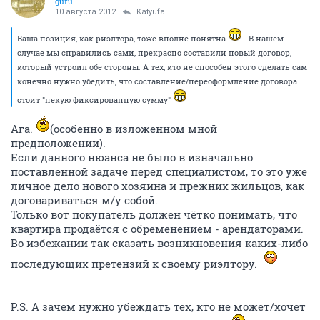
guru
10 августа 2012
Katyufa
Ваша позиция, как риэлтора, тоже вполне понятна
. В нашем
случае мы справились сами, прекрасно составили новый договор,
который устроил обе стороны. А тех, кто не способен этого сделать сам
конечно нужно убедить, что составление/переоформление договора
стоит "некую фиксированную сумму"
Ага.
(особенно в изложенном мной
предположении).
Если данного нюанса не было в изначально
поставленной задаче перед специалистом, то это уже
личное дело нового хозяина и прежних жильцов, как
договариваться м/у собой.
Только вот покупатель должен чётко понимать, что
квартира продаётся с обременением - арендаторами.
Во избежании так сказать возникновения каких-либо
последующих претензий к своему риэлтору.
P.S. А зачем нужно убеждать тех, кто не может/хочет