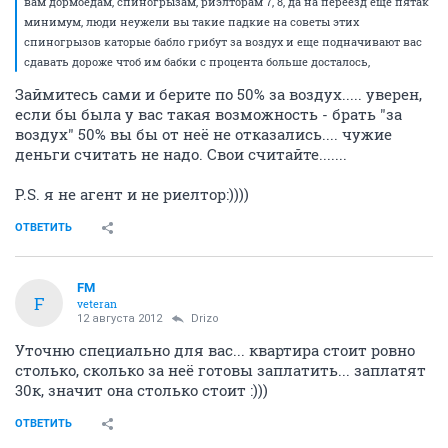
вам дормоедам, спиногрызам, риэлторам 7, 8, да на переезд еще пятак
минимум, люди неужели вы такие падкие на советы этих
спиногрызов каторые бабло грибут за воздух и еще подначивают вас
сдавать дороже чтоб им бабки с процента больше досталось,
Займитесь сами и берите по 50% за воздух..... уверен,
если бы была у вас такая возможность - брать "за
воздух" 50% вы бы от неё не отказались.... чужие
деньги считать не надо. Свои считайте.......
P.S. я не агент и не риелтор:))))
ОТВЕТИТЬ
FM
F
veteran
12 августа 2012
Drizo
Уточню специально для вас... квартира стоит ровно
столько, сколько за неё готовы заплатить... заплатят
30к, значит она столько стоит :)))
ОТВЕТИТЬ