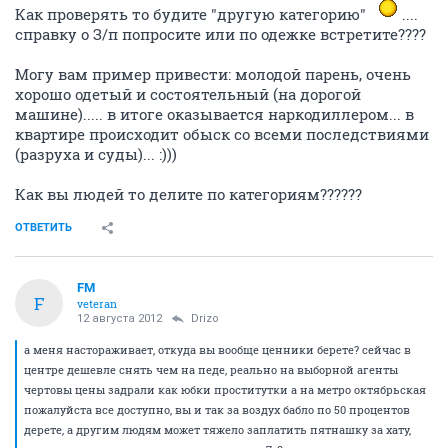
Как проверять то будите "другую категорию"
....
справку о З/п попросите или по одежке встретите????
Могу вам пример привести: молодой парень, очень
хорошо одетый и состоятельный (на дорогой
машине)..... в итоге оказывается наркодиллером... в
квартире происходит обыск со всеми последствиями
(разруха и суды)... :)))
Как вы людей то делите по категориям??????
ОТВЕТИТЬ
FM
F
veteran
12 августа 2012
Drizo
а меня настораживает, откуда вы вообще ценники берете? сейчас в
центре дешевле снять чем на педе, реально на выборной агенты
чертовы цены задрали как юбки проститутки а на метро октябрьская
пожалуйста все доступно, вы и так за воздух бабло по 50 процентов
дерете, а другим людям может тяжело заплатить пятнашку за хату,