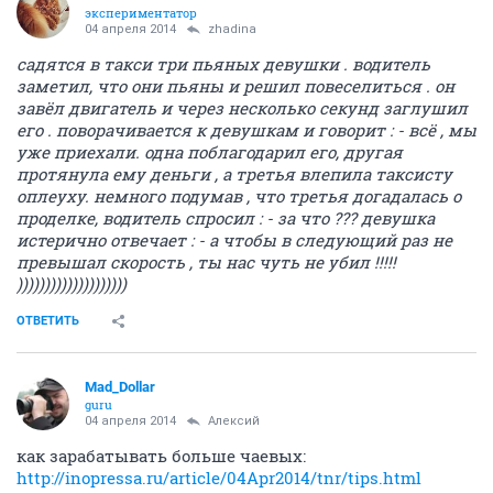
экспериментатор
04 апреля 2014
zhadina
садятся в такси три пьяных девушки . водитель
заметил, что они пьяны и решил повеселиться . он
завёл двигатель и через несколько секунд заглушил
его . поворачивается к девушкам и говорит : - всё , мы
уже приехали. одна поблагодарил его, другая
протянула ему деньги , а третья влепила таксисту
оплеуху. немного подумав , что третья догадалась о
проделке, водитель спросил : - за что ??? девушка
истерично отвечает : - а чтобы в следующий раз не
превышал скорость , ты нас чуть не убил !!!!!
))))))))))))))))))))
ОТВЕТИТЬ
Mad_Dollar
guru
04 апреля 2014
Алексий
как зарабатывать больше чаевых:
http://inopressa.ru/article/04Apr2014/tnr/tips.html