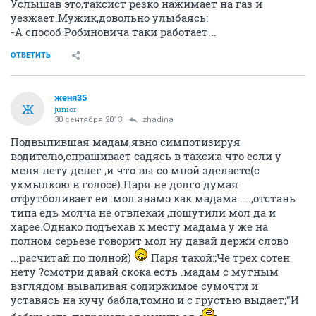
Услышав это,таксист резко нажимает на газ и
уезжает.Мужик,довольно улыбаясь:
-А способ Робиновича таки работает...
ОТВЕТИТЬ
женя35
Ж
junior
30 сентября 2013
zhadina
Подвыпившая мадам,явно симпотизируя
водителю,спрашивает садясь в такси:а что если у
меня нету денег ,и что вы со мной зделаете(с
ухмылкою в голосе).Паря не долго думая
отфутболивает ей :мол знамо как мадама ....,отстань
типа едь молча не отвлекай ,пошутили мол да и
харее.Однако подъехав к месту мадама у же на
полном серьезе говорит мол ну давай держи слово
...расчитай по полной)
Паря такой:;Че трех сотен
нету ?смотри давай скока есть .мадам с мутным
взглядом вываливая содиржимое сумочти и
уставясь на кучу бабла,томно и с грустью выдает;"И