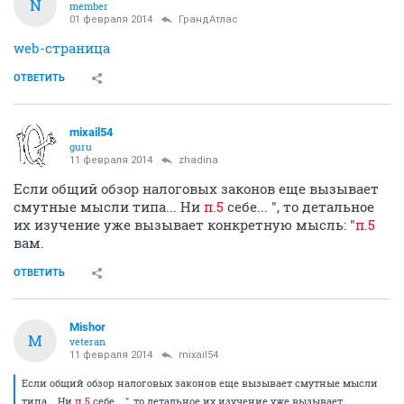
N
member
01 февраля 2014
ГрандАтлас
web-страница
ОТВЕТИТЬ
mixail54
guru
11 февраля 2014
zhadina
Если общий обзор налоговых законов еще вызывает
смутные мысли типа... Ни
п.5
себе... ", то детальное
их изучение уже вызывает конкретную мысль: "
п.5
вам.
ОТВЕТИТЬ
Mishor
M
veteran
11 февраля 2014
mixail54
Если общий обзор налоговых законов еще вызывает смутные мысли
типа... Ни
п.5
себе... ", то детальное их изучение уже вызывает