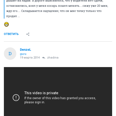
дышит на ладан. В дороге выяснилось, что у водителя нет сдачи,
остановились, взял у меня косарь пошел менять....сижу уже 20 мин,
жду его.... Складывается ощущение, что он мне тачку только что
продал ...
ОТВЕТИТЬ
DenzeL
D
guru
19 марта 2014
zhadina