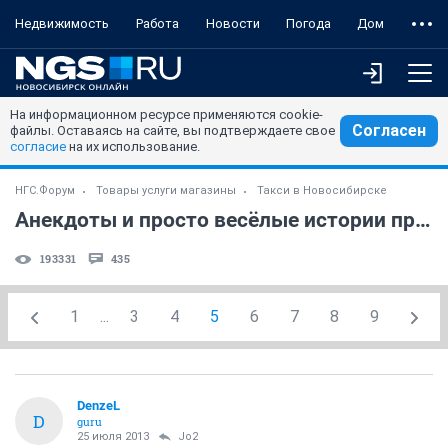
Недвижимость
Работа
Новости
Погода
Дом
На информационном ресурсе применяются cookie-
Согласен
файлы. Оставаясь на сайте, вы подтверждаете свое
согласие
на их использование.
НГС.Форум
Товары услуги магазины
Такси в Новосибирске
Анекдоты и просто весёлые истории про такси
193331
435
1
...
3
4
5
6
7
8
9
DenzeL
D
guru
25 июля 2013
Jo2