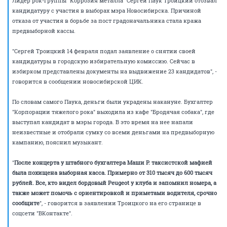
Лидер рок-группы "Коррозия металла" Сергей Паук Троицкий отозвал
кандидатуру с участия в выборах мэра Новосибирска. Причиной
отказа от участия в борьбе за пост градоначальника стала кража
предвыборной кассы.
"Сергей Троицкий 14 февраля подал заявление о снятии своей
кандидатуры в городскую избирательную комиссию. Сейчас в
избирком представлены документы на выдвижение 23 кандидатов", -
говорится в сообщении новосибирской ЦИК.
По словам самого Паука, деньги были украдены накануне. Бухгалтер
"Корпорации тяжелого рока" выходила из кафе "Бродячая собака", где
выступал кандидат в мэры города. В это время на нее напали
неизвестные и отобрали сумку со всеми деньгами на предвыборную
кампанию, пояснил музыкант.
"
После концерта у штабного бухгалтера Маши Р. таксистской мафией
была похищена выборная касса. Примерно от 310 тысяч до 600 тысяч
рублей. Все, кто видел бордовый Peugeot у клуба и запомнил номера, а
также может помочь с ориентировкой и приметами водителя, срочно
сообщите
", - говорится в заявлении Троицкого на его странице в
соцсети "ВКонтакте".