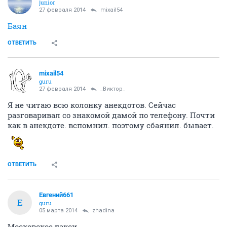
juniоr
27 февраля 2014
mixail54
Баян
ОТВЕТИТЬ
mixail54
guru
27 февраля 2014
_Виктор_
Я не читаю всю колонку анекдотов. Сейчас
разговаривал со знакомой дамой по телефону. Почти
как в анекдоте. вспомнил. поэтому сбаянил. бывает.
ОТВЕТИТЬ
Евгений661
Е
guru
05 марта 2014
zhadina
Московское такси