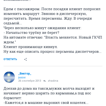
Едем с пассажиром. После посадки клиент попросил
изменить маршрут. Звноню в диспечерскую,
пересчитать. Время пересмены. Жду. В очереди
седьмой...
Через несколько минут ожидания клиент:
- Начальство трубку не берет?
На автомате отвечаю: "Власть меняется. Новый ГКЧП
ждем."
Клиент пронимающе кивнул.
Ну как еще описать процесс персмены диспетчеров...
ОТВЕТИТЬ
_Виктор_
juniоr
26 сентября 2013
zhadina
Доехав до дома на такси,мужик молча выходит и
начинает нервно шарить по карманам,а под нос
бормочет:
-Кажется,я в машине выронил свой кошелек...