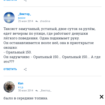
_Виктор_
juniоr
25 мая 2014
zhadina
Таксист замучаный, усталый, двое суток за рулём,
едет вечером по улице, где работают девушки
лёгкого поведения. Одна поднимает руку.
Он останавливается возле неё, она в приоткрытое
окошко:
- Оральный 150.
Он задумчиво: - Оральный 150... Оральный 150... А где
это???
ОТВЕТИТЬ
Kan
v.i.p.
30 мая 2014
_Виктор_
было в середине топика.