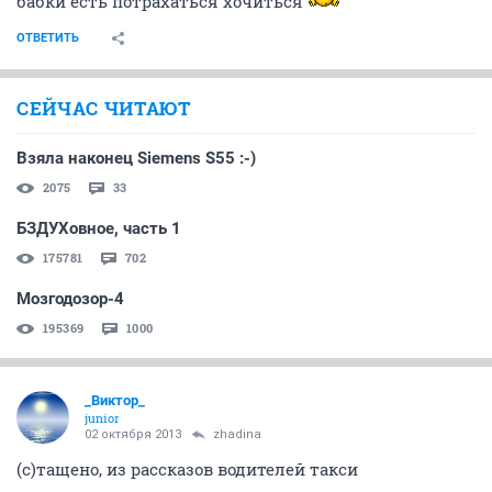
бабки есть потрахаться хочиться
ОТВЕТИТЬ
СЕЙЧАС ЧИТАЮТ
Взяла наконец Siemens S55 :-)
2075
33
БЗДУХовное, часть 1
175781
702
Мозгодозор-4
195369
1000
_Виктор_
juniоr
02 октября 2013
zhadina
(с)тащено, из рассказов водителей такси