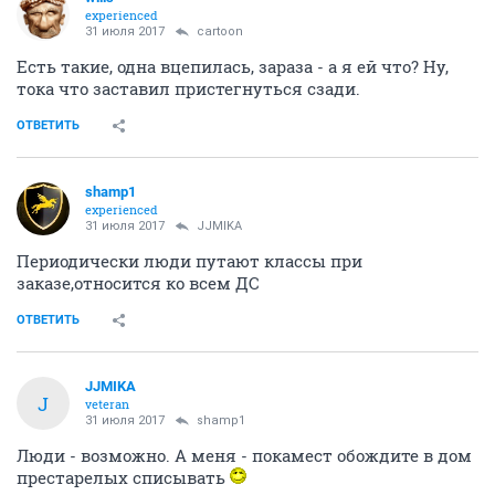
experienced
31 июля 2017
cartoon
Есть такие, одна вцепилась, зараза - а я ей что? Ну,
тока что заставил пристегнуться сзади.
ОТВЕТИТЬ
shamp1
experienced
31 июля 2017
JJMIKA
Периодически люди путают классы при
заказе,относится ко всем ДС
ОТВЕТИТЬ
JJMIKA
J
veteran
31 июля 2017
shamp1
Люди - возможно. А меня - покамест обождите в дом
престарелых списывать