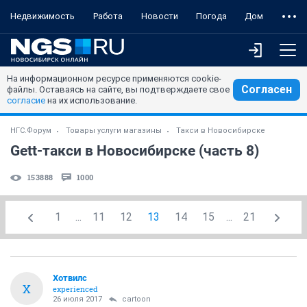
Недвижимость
Работа
Новости
Погода
Дом
На информационном ресурсе применяются cookie-
Согласен
файлы. Оставаясь на сайте, вы подтверждаете свое
согласие
на их использование.
НГС.Форум
Товары услуги магазины
Такси в Новосибирске
Gett-такси в Новосибирске (часть 8)
153888
1000
1
...
11
12
13
14
15
...
21
Хотвилс
Х
experienced
26 июля 2017
cartoon