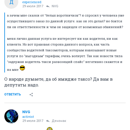
Д
experienced
29 июля 2017
NVG
а зачем мне сказки от "белых воротничков"? я спросил у человека уже
осуществившего заказ по данной услуге. как он это делал? не боится
ли он ответственности и чем он защищен от возможных обвинений?
меня лично данная услуга не интересует ни как водителя, ни как
клиента. Но вот правовая сторона данного вопроса, как часть
сообщества водителей таксомоторов, которым навязывают новые
услуги по "выгодным" тарифам, очень волнует. Так как новости типа
"задержан водитель такси развозящий спайс" негативно скажется и
на мне
О народе думаете, да об имидже таксо? Да вам в
депутаты надо.
ОТВЕТИТЬ
NVG
activist
29 июля 2017
Дензнак