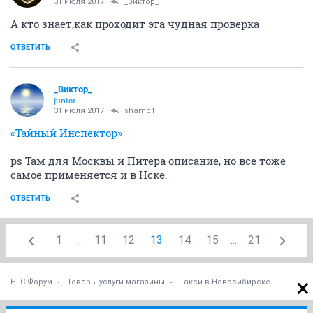
31 июля 2017
_Виктор_
А кто знает,как проходит эта чудная проверка
ОТВЕТИТЬ
_Виктор_
juniоr
31 июля 2017
shamp1
«Тайный Инспектор»
ps Там для Москвы и Питера описание, но все тоже
самое применяется и в Нске.
ОТВЕТИТЬ
1
...
11
12
13
14
15
...
21
НГС.Форум
Товары услуги магазины
Такси в Новосибирске