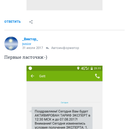
ОТВЕТИТЬ
_Виктор_
juniоr
31 июля 2017
Автоинформатор
Первые ласточки:-)