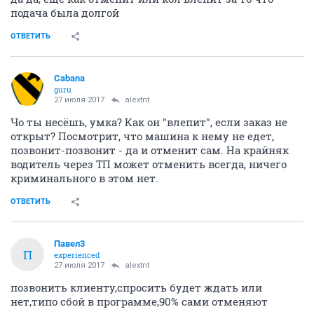
подача была долгой
ОТВЕТИТЬ
Cabana
guru
27 июля 2017
alextnt
Чо ты несёшь, умка? Как он "влепит", если заказ не
открыт? Посмотрит, что машина к нему не едет,
позвонит-позвонит - да и отменит сам. На крайняк
водитель через ТП может отменить всегда, ничего
криминального в этом нет.
ОТВЕТИТЬ
Павел3
П
experienced
27 июля 2017
alextnt
позвонить клиенту,спросить будет ждать или
нет,типо сбой в программе,90% сами отменяют