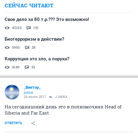
СЕЙЧАС ЧИТАЮТ
Свое дело за 80 т.р.??? Это возможно!
43122
191
Биотерроризм в действии?
5903
28
Коррупция это зло, а порука?
4180
32
_Виктор_
juniоr
26 июля 2017
JJMIKA
На сегодняшний день это в полномочиях Head of
Siberia and Far East.
ОТВЕТИТЬ