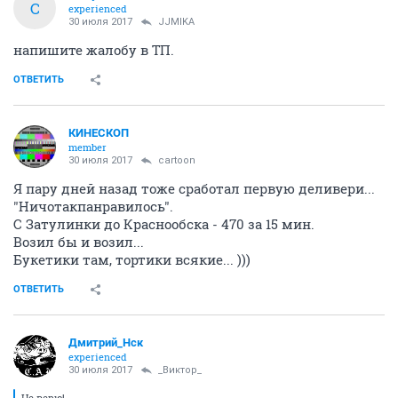
C
experienced
30 июля 2017
JJMIKA
напишите жалобу в ТП.
ОТВЕТИТЬ
КИНЕСКОП
member
30 июля 2017
cartoon
Я пару дней назад тоже сработал первую деливери...
"Ничотакпанравилось".
С Затулинки до Краснообска - 470 за 15 мин.
Возил бы и возил...
Букетики там, тортики всякие... )))
ОТВЕТИТЬ
Дмитрий_Нск
experienced
30 июля 2017
_Виктор_
Не верю!