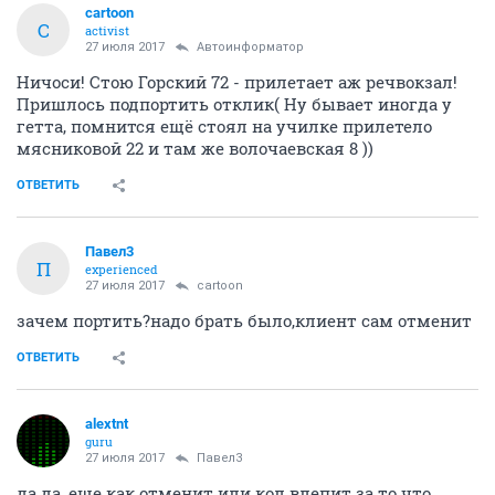
cartoon
C
activist
27 июля 2017
Автоинформатор
Ничоси! Стою Горский 72 - прилетает аж речвокзал!
Пришлось подпортить отклик( Ну бывает иногда у
гетта, помнится ещё стоял на училке прилетело
мясниковой 22 и там же волочаевская 8 ))
ОТВЕТИТЬ
Павел3
П
experienced
27 июля 2017
cartoon
зачем портить?надо брать было,клиент сам отменит
ОТВЕТИТЬ
alextnt
guru
27 июля 2017
Павел3
да да, еще как отменит или кол влепит за то что