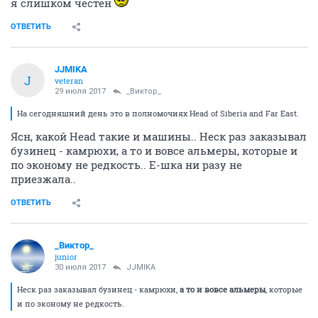
я слишком честен
ОТВЕТИТЬ
JJMIKA
J
veteran
29 июля 2017
_Виктор_
На сегодняшний день это в полномочиях Head of Siberia and Far East.
Ясн, какой Head такие и машины.. Неск раз заказывал
бузинец - камрюхи, а то и вовсе альмеры, которые и
по эконому не редкость.. Е-шка ни разу не
приезжала..
ОТВЕТИТЬ
_Виктор_
juniоr
30 июля 2017
JJMIKA
Неск раз заказывал бузинец - камрюхи,
а то и вовсе альмеры
, которые
и по эконому не редкость.