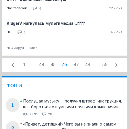
6
Nastradamus
22 июня
KlugerV нагнулась мультимедиа...????
1
HiFi
14 июня
НГС.Форум
Авто
1
...
44
45
46
47
48
...
55
ТОП 5
Послушал музыку — получил штраф: инструкция,
1
как бороться с шумными ночными компаниями
2 691
20
«Привет, детишки!» Чего вы не знали о самом
2