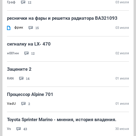
12
Граф
03 июля
реснички на фары и решетка радиатора ВАЗ21093
фрик
15
03 июля
сигналку на LX- 470
12
н001нн
02 июля
Зацените 2
14
RAN
01 июля
Процессор Alpine 701
2
VadU
01 июля
Toyota Sprinter Marino - мнения, история владения.
43
Vs
30 июня