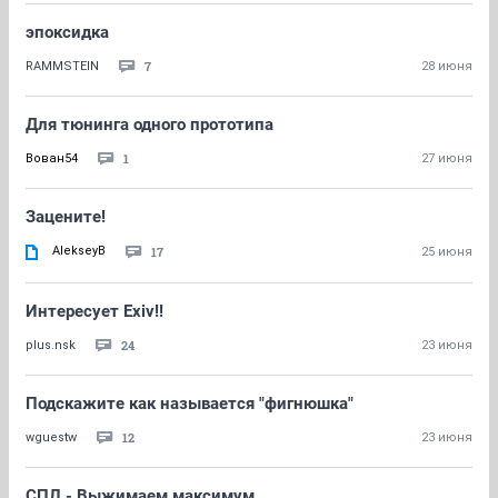
эпоксидка
7
RAMMSTEIN
28 июня
Для тюнинга одного прототипа
1
Вован54
27 июня
Зацените!
AlekseyB
17
25 июня
Интересует Exiv!!
24
plus.nsk
23 июня
Подскажите как называется "фигнюшка"
12
wguestw
23 июня
СПЛ - Выжимаем максимум