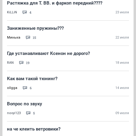
Растяжка для Т. ВВ. и фаркоп передний????
4
KiLLiN
23 июля
Заниженные пружины???
15
Минька
22 июля
Где устанавливают Ксенон не дорого?
19
RAN
18 июля
Как вам такой тюнинг?
6
ollgga
14 июля
Вопрос по звуку
5
novyi123
09 июля
на че клеить ветровики?