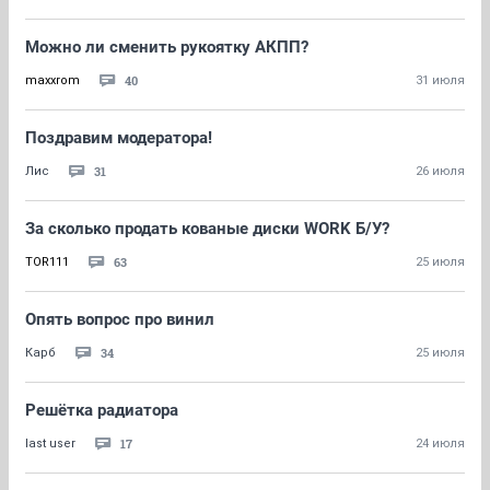
Можно ли сменить рукоятку АКПП?
40
maxxrom
31 июля
Поздравим модератора!
31
Лис
26 июля
За сколько продать кованые диски WORK Б/У?
63
TOR111
25 июля
Опять вопрос про винил
34
Карб
25 июля
Решётка радиатора
17
last user
24 июля