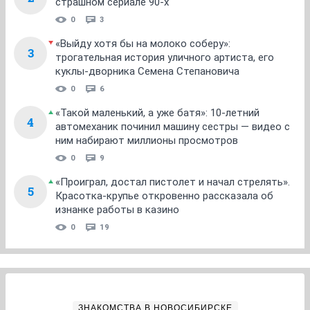
страшном сериале 90-х
0
3
«Выйду хотя бы на молоко соберу»:
3
трогательная история уличного артиста, его
куклы-дворника Семена Степановича
0
6
«Такой маленький, а уже батя»: 10-летний
4
автомеханик починил машину сестры — видео с
ним набирают миллионы просмотров
0
9
«Проиграл, достал пистолет и начал стрелять».
5
Красотка-крупье откровенно рассказала об
изнанке работы в казино
0
19
ЗНАКОМСТВА В НОВОСИБИРСКЕ