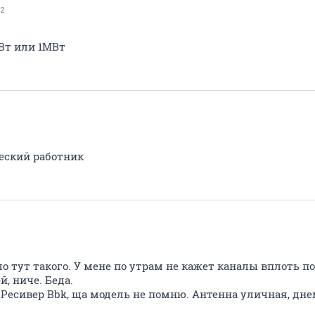
2
кВт или 1МВт
ческий работник
о тут такого. У мене по утрам не кажет каналы вплоть по 10
й, ниче. Беда.
 Ресивер Bbk, ща модель не помню. Антенна уличная, днем