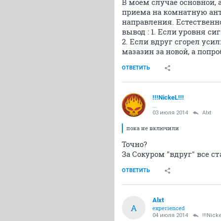
В моем случае основной, 
приема на комнатную анте
направления. Естественн
вывод : 1. Если уровня с
2. Если вдруг сгорел уси
мазазин за новой, а попро
ОТВЕТИТЬ
!!!NickeL!!!
...
03 июля 2014
Alxt
пока не включили
Точно?
За Сокуром "вдруг" все с
ОТВЕТИТЬ
Alxt
A
experienced
04 июля 2014
!!!Nicke