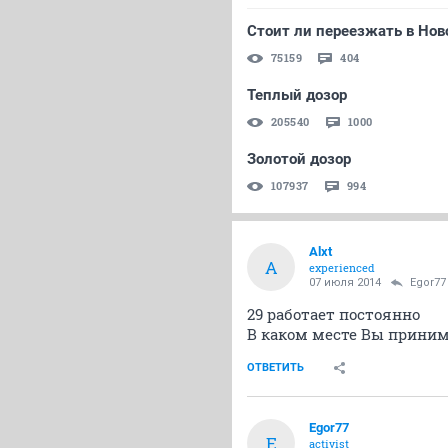
Стоит ли переезжать в Нов
75159
404
Теплый дозор
205540
1000
Золотой дозор
107937
994
Alxt
A
experienced
07 июля 2014
Egor77
29 работает постоянно
В каком месте Вы приним
ОТВЕТИТЬ
Egor77
E
activist