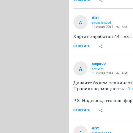
Alxt
A
experienced
10 июля 2014
Alxt
Каргат заработал 44 твк 1
ОТВЕТИТЬ
augur72
A
activist
10 июля 2014
Alxt
Давайте будем техническ
Правильно, мощность - 1
P.S. Надеюсь, что наш ф
ОТВЕТИТЬ
Alxt
A
experienced