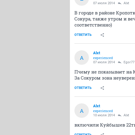
07 июля 2014
Alxt
В городе в районе Кропотк
Сокура, также утром и веч
соответственно)
ОТВЕТИТЬ
Alxt
A
experienced
07 июля 2014
Egor77
Пчему не показывает на К
За Сокуром зона неуверен
ОТВЕТИТЬ
Alxt
A
experienced
10 июля 2014
Alxt
включили Куйбышев 22тв
ОТВЕТИТЬ