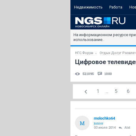
Недвижимость
Работа
Но
На информационном ресурсе при
использование.
НГС.Форум
Отдых Досуг Развле
Цифровое телевиден
521095
1000
1
...
5
6
molochko64
M
junior
03 июля 2014
Alxt