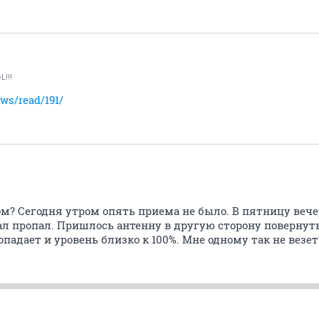
L!!!
ews/read/191/
лом? Сегодня утром опять приема не было. В пятницу веч
ал пропал. Пришлось антенну в другую сторону повернуть
опадает и уровень близко к 100%. Мне одному так не везет