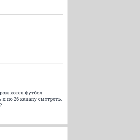
ером хотел футбол
 и по 26 каналу смотреть.
?