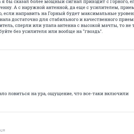
а я бы сказал более мощный сигнал приходит с Горного, ег
нну. А с наружной антенной, да еще с усилителем, прие
о, если направить на Горный будет максимальные уровен
игнала достаточно для стабильного и качественного прием
литель, сперли или упала антенна с высокой мачты, то не 
буйте без усилителя или вообще на "гвоздь".
тало ловиться на ура, ощущение, что все-таки включили
L!!!