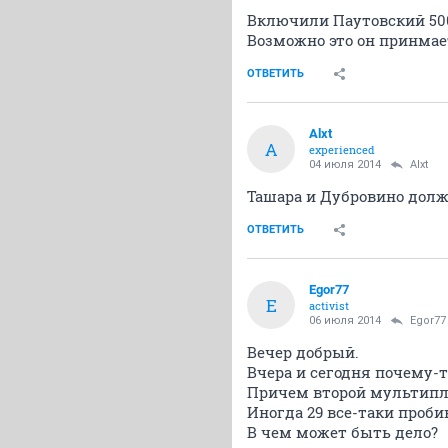
Включили Паутовский 500
Возможно это он принмае
ОТВЕТИТЬ
Alxt
A
experienced
04 июля 2014
Alxt
Ташара и Дубровино долж
ОТВЕТИТЬ
Egor77
E
activist
06 июля 2014
Egor77
Вечер добрый.
Вчера и сегодня почему-т
Причем второй мультиплек
Иногда 29 все-таки пробив
В чем может быть дело?