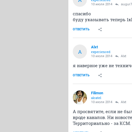
10 июля 2014
augur7
спасибо
буду указывать теперь 1
ОТВЕТИТЬ
Alxt
A
experienced
10 июля 2014
Alxt
я наверное уже не техни
ОТВЕТИТЬ
Filimon
alcatel
10 июля 2014
Alxt
А просвятите, если не был
вроде каналов. Ни новосте
Территориально - за КСМ.