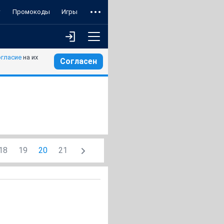
т
Промокоды
Игры
огласие
на их
Согласен
18
19
20
21