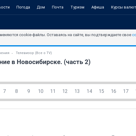
вости
Погода
Дом
Почта
Туризм
Афиша
Курсы валю
меняются cookie-файлы. Оставаясь на сайте, вы подтверждаете свое
с
чения
Телевизор (Все о TV)
ие в Новосибирске. (часть 2)
7
8
9
10
11
12
13
14
15
16
17