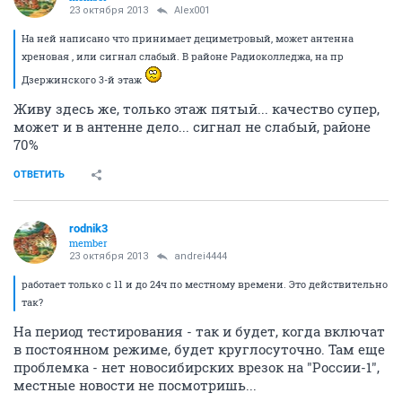
23 октября 2013
Alex001
На ней написано что принимает дециметровый, может антенна
хреновая , или сигнал слабый. В районе Радиоколледжа, на пр
Дзержинского 3-й этаж
Живу здесь же, только этаж пятый... качество супер,
может и в антенне дело... сигнал не слабый, районе
70%
ОТВЕТИТЬ
rodnik3
member
23 октября 2013
andrei4444
работает только с 11 и до 24ч по местному времени. Это действительно
так?
На период тестирования - так и будет, когда включат
в постоянном режиме, будет круглосуточно. Там еще
проблемка - нет новосибирских врезок на "России-1",
местные новости не посмотришь...