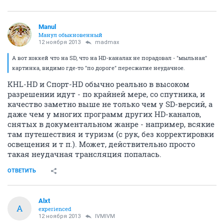
Manul
Манул обыкновенный
12 ноября 2013
madmax
А вот хоккей что на SD, что на HD-каналах не порадовал - "мыльная"
картинка, видимо где-то "по дороге" пересжатие неудачное.
KHL-HD и Спорт-HD обычно реально в высоком
разрешении идут - по крайней мере, со спутника, и
качество заметно выше не только чем у SD-версий, а
даже чем у многих программ других HD-каналов,
снятых в документальном жанре - например, всякие
там путешествия и туризм (с рук, без корректировки
освещения и т п.). Может, действительно просто
такая неудачная трансляция попалась.
ОТВЕТИТЬ
Alxt
A
experienced
12 ноября 2013
IVMIVM