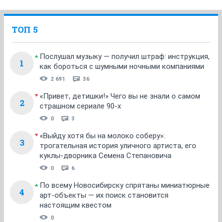
ТОП 5
Послушал музыку — получил штраф: инструкция,
1
как бороться с шумными ночными компаниями
2 691
36
«Привет, детишки!» Чего вы не знали о самом
2
страшном сериале 90-х
0
3
«Выйду хотя бы на молоко соберу»:
3
трогательная история уличного артиста, его
куклы-дворника Семена Степановича
0
6
По всему Новосибирску спрятаны миниатюрные
4
арт-объекты — их поиск становится
настоящим квестом
0