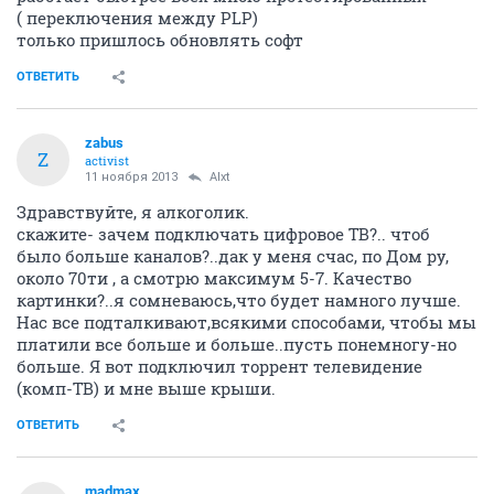
( переключения между PLP)
только пришлось обновлять софт
ОТВЕТИТЬ
zabus
Z
activist
11 ноября 2013
Alxt
Здравствуйте, я алкоголик.
скажите- зачем подключать цифровое ТВ?.. чтоб
было больше каналов?..дак у меня счас, по Дом ру,
около 70ти , а смотрю максимум 5-7. Качество
картинки?..я сомневаюсь,что будет намного лучше.
Нас все подталкивают,всякими способами, чтобы мы
платили все больше и больше..пусть понемногу-но
больше. Я вот подключил торрент телевидение
(комп-ТВ) и мне выше крыши.
ОТВЕТИТЬ
madmax