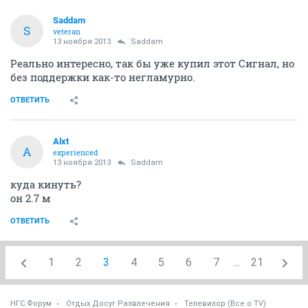
Saddam
S
veteran
13 ноября 2013
Saddam
Реально интересно, так бы уже купил этот Сигнал, но
без поддержки как-то негламурно.
ОТВЕТИТЬ
Alxt
A
experienced
13 ноября 2013
Saddam
куда кинуть?
он 2.7 м
ОТВЕТИТЬ
1
2
3
4
5
6
7
...
21
НГС.Форум
Отдых Досуг Развлечения
Телевизор (Все о TV)