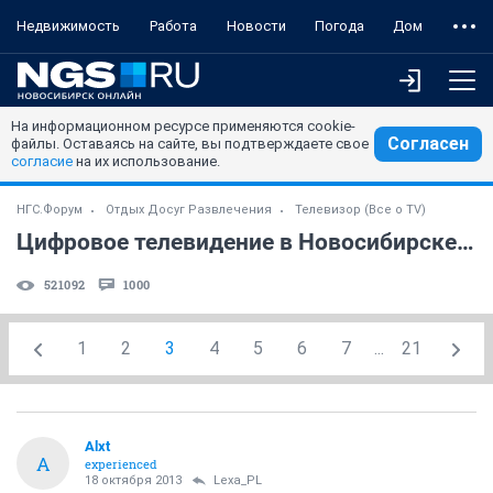
Недвижимость
Работа
Новости
Погода
Дом
На информационном ресурсе применяются cookie-
Согласен
файлы. Оставаясь на сайте, вы подтверждаете свое
согласие
на их использование.
НГС.Форум
Отдых Досуг Развлечения
Телевизор (Все о TV)
Цифровое телевидение в Новосибирске. (часть 2)
521092
1000
1
2
3
4
5
6
7
...
21
Alxt
A
experienced
18 октября 2013
Lexa_PL