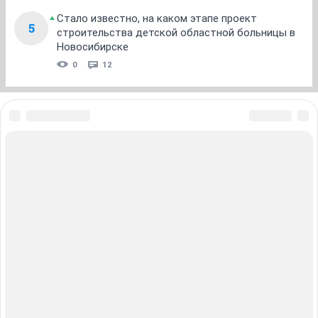
Стало известно, на каком этапе проект
5
строительства детской областной больницы в
Новосибирске
0
12
ЗНАКОМСТВА В НОВОСИБИРСКЕ
ПОГОДА В НОВОСИБИРСКЕ
ПРОБКИ В НОВОСИБИРСКЕ
ФОРУМЫ В НОВОСИБИРСКЕ
ТЕЛЕПРОГРАММА В НОВОСИБИРСКЕ
АФИША В НОВОСИБИРСКЕ
ГОРОСКОП
КУРСЫ ВАЛЮТ В НОВОСИБИРСКЕ
ТУРИЗМ В НОВОСИБИРСКЕ
ПРОМОКОДЫ В НОВОСИБИРСКЕ
РЕКЛАМА В НОВОСИБИРСКЕ