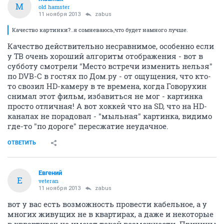
M
old hamster
11 ноября 2013
zabus
Качество картинки?..я сомневаюсь,что будет намного лучше.
Качество действительно несравнимое, особенно если
у ТВ очень хороший алгоритм отображения - вот в
субботу смотрели "Место встречи изменить нельзя"
по DVB-C в гостях по Дом.ру - от ощущения, что кто-
то свозил HD-камеру в те времена, когда Говорухин
снимал этот фильм, избавиться не мог - картинка
просто отличная! А вот хоккей что на SD, что на HD-
каналах не порадовал - "мыльная" картинка, видимо
где-то "по дороге" пересжатие неудачное.
ОТВЕТИТЬ
Eвгений
E
veteran
11 ноября 2013
zabus
вот у вас есть возможность провести кабельное, а у
многих живущих не в квартирах, а даже и некоторые
в кввартирах не имеют такой возможности. Причины