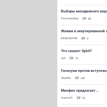
Выборы молодежного мэр
60
PonomarAlex
Живем в оккупированной с
5
БЕЗБОБРОВ
Что скажет Spirit?
72
vert
Голосуем против вступлен
120
StopVto
Минфин предлагает...
16
mamed1