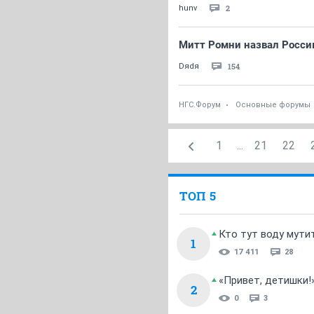
2
hunv
Митт Ромни назвал Росси
154
Dяdя
НГС.Форум
Основные форумы
1
...
21
22
ТОП 5
Кто тут воду мути
1
17 411
28
«Привет, детишки!
2
0
3