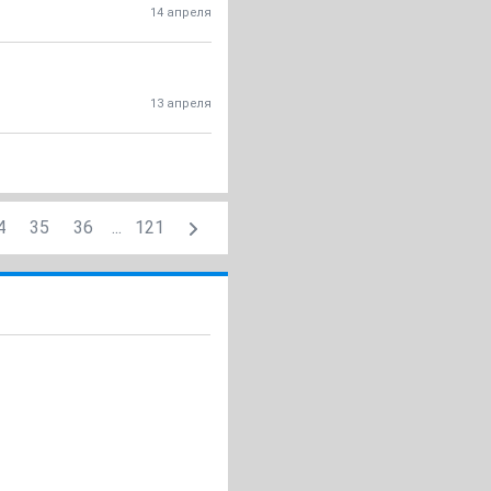
14 апреля
13 апреля
4
35
36
...
121