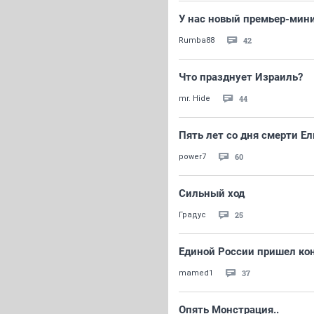
У нас новый премьер-мини
42
Rumba88
Что празднует Израиль?
44
mr. Hide
Пять лет со дня смерти Е
60
power7
Сильный ход
25
Градус
Единой России пришел кон
37
mamed1
Опять Монстрация..