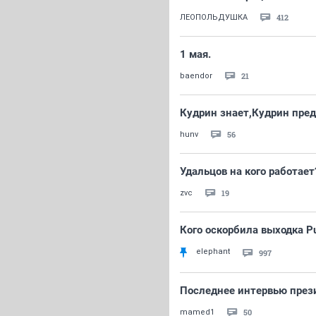
412
ЛЕОПОЛЬДУШКА
1 мая.
21
baendor
Кудрин знает,Кудрин пред
56
hunv
Удальцов на кого работает
19
zvc
Кого оскорбила выходка Pu
elephant
997
Последнее интервью прези
50
mamed1