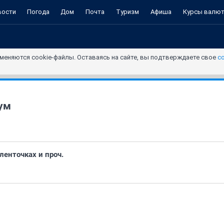
вости
Погода
Дом
Почта
Туризм
Афиша
Курсы валю
меняются cookie-файлы. Оставаясь на сайте, вы подтверждаете свое
с
ум
ленточках и проч.