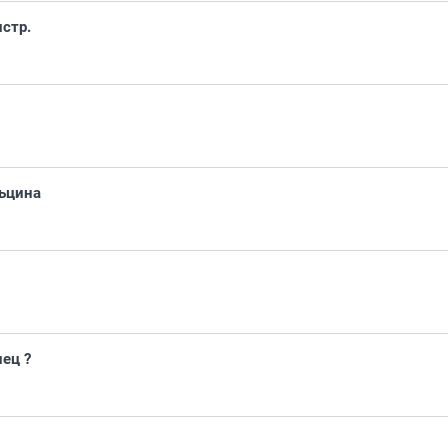
стр.
льцина
ец ?