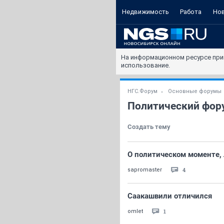
Недвижимость
Работа
Но
На информационном ресурсе при
использование.
НГС.Форум
Основные форумы
Политический фор
Создать тему
О политическом моменте, 
4
sapromaster
Саакашвили отличился
1
omlet