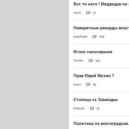
Вот те нате ! Медведев не
17
hunv
Неверятные рекорды влас
799
elephant
Итоги голосования
261
Center
Прав Юрий Мухин ?
29
hunv
Столица vs Замкадье
15
Hokum
Политика по волгоградски