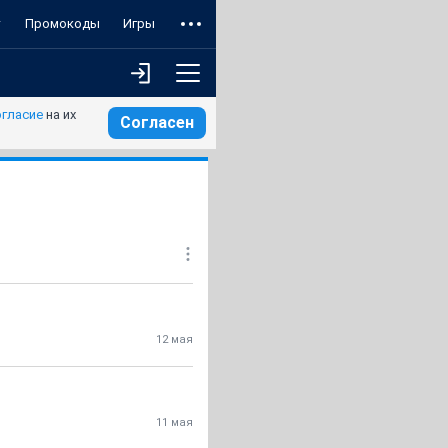
т
Промокоды
Игры
огласие
на их
Согласен
12 мая
11 мая