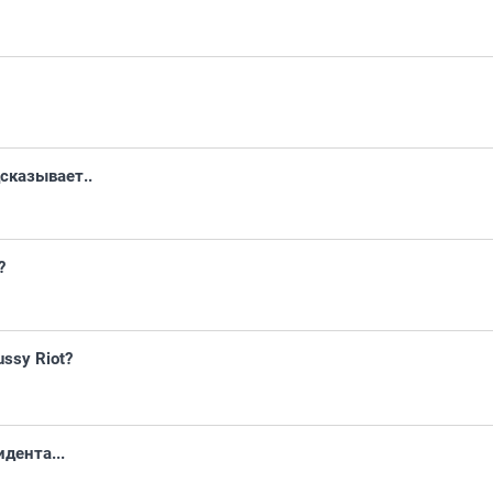
сказывает..
?
ssy Riot?
дента...