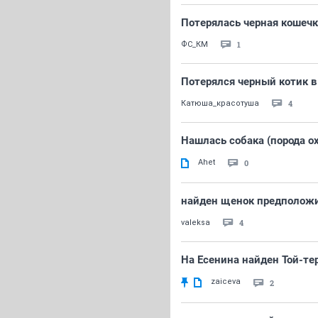
Потерялась черная кошечк
1
ФС_КМ
Потерялся черный котик в
4
Катюша_красотуша
Нашлась собака (порода ох
Ahet
0
найден щенок предположи
4
valeksa
На Есенина найден Той-те
zaiceva
2