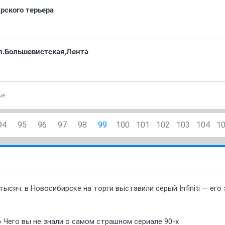
рского терьера
л.Большевистская,Лента
ые
94
95
96
97
98
99
100
101
102
103
104
1
ысяч: в Новосибирске на торги выставили серый Infiniti — ег
» Чего вы не знали о самом страшном сериале 90-х