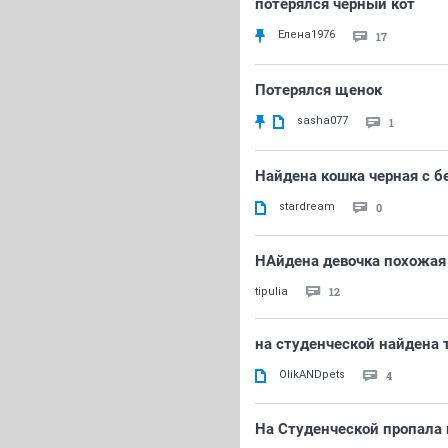
потерялся черный кот
Елена1976
17
Потерялся щенок
sasha077
1
Найдена кошка черная с 
stardream
0
НАйдена девочка похожая 
12
tipulia
на студенческой найдена 
OlikANDpets
4
На Студенческой пропала