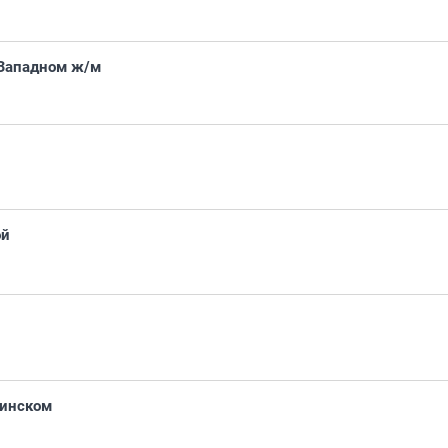
 Западном ж/м
ой
жинском