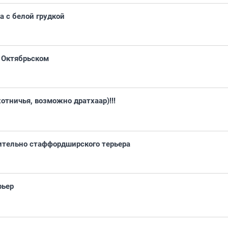
а с белой грудкой
 Октябрьском
отничья, возможно дратхаар)!!!
тельно стаффордширского терьера
рьер