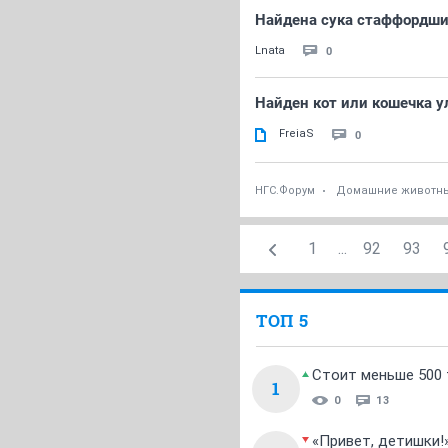
Найдена сука стаффордши
0
Lnata
Найден кот или кошечка у
FreiaS
0
НГС.Форум
Домашние животн
1
...
92
93
ТОП 5
Стоит меньше 500 т
1
0
13
«Привет, детишки!