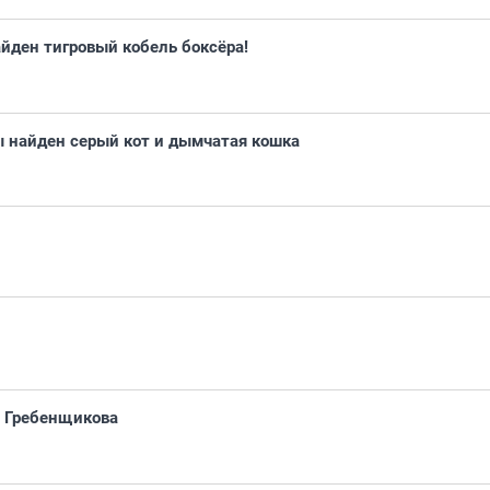
йден тигровый кобель боксёра!
ы найден серый кот и дымчатая кошка
а Гребенщикова