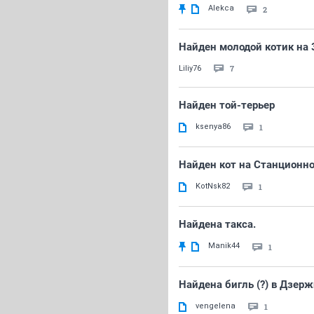
Alekca
2
Найден молодой котик на
7
Liliy76
Найден той-терьер
ksenya86
1
Найден кот на Станционн
KotNsk82
1
Найдена такса.
Manik44
1
Найдена бигль (?) в Дзер
vengelena
1