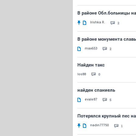
В районе Обл.больницы на
Irishka R.
2
В районе монумента слав
max653
2
Найден такс
0
los88
найден спаниель
evale87
5
Потерялся крупный пес н
nadin77750
1