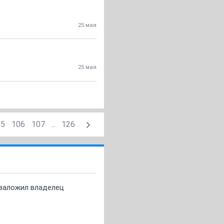
25 мая
25 мая
05
106
107
...
126
о заложил владелец