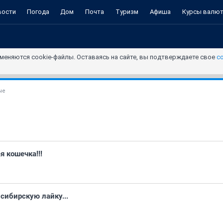
вости
Погода
Дом
Почта
Туризм
Афиша
Курсы валю
меняются cookie-файлы. Оставаясь на сайте, вы подтверждаете свое
с
ые
я кошечка!!!
 сибирскую лайку...