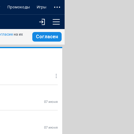
т
Промокоды
Игры
огласие
на их
Согласен
07 июня
07 июня