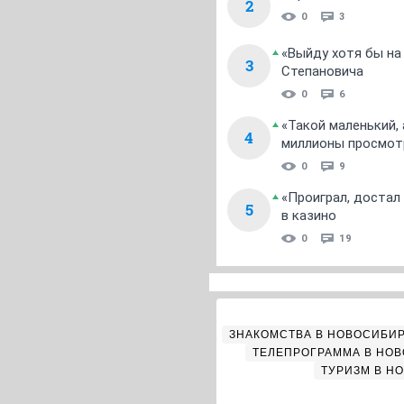
2
0
3
«Выйду хотя бы на
3
Степановича
0
6
«Такой маленький,
4
миллионы просмот
0
9
«Проиграл, достал
5
в казино
0
19
ЗНАКОМСТВА В НОВОСИБИ
ТЕЛЕПРОГРАММА В НО
ТУРИЗМ В Н