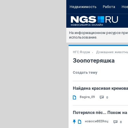
Недвижимость
Работа
Но
На информационном ресурсе при
использование.
НГС.Форум
Домашние животн
Зоопотеряшка
Создать тему
Найдена красивая кремова
Bagira_09
0
Потерялся пёс... Похож на
новосиBEERец
8