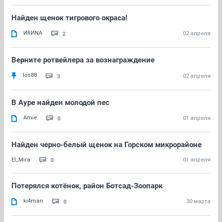
Найден щенок тигрового окраса!
ИRИNА
2
02 апреля
Верните ротвейлера за вознаграждение
los88
3
02 апреля
В Ауре найден молодой пес
Amie
0
01 апреля
Найден черно-белый щенок на Горском микрорайоне
0
El_Mira
01 апреля
Потерялся котёнок, район Ботсад-Зоопарк
ki4man
0
30 марта