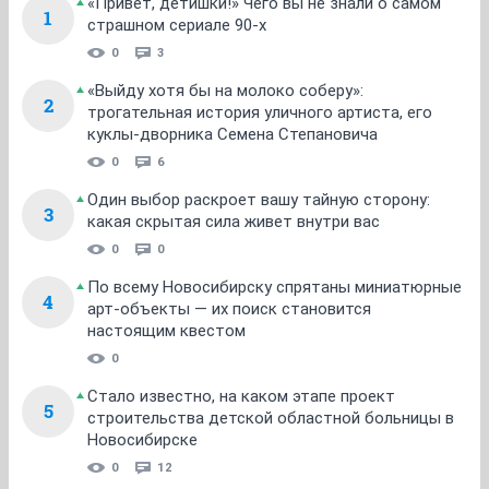
«Привет, детишки!» Чего вы не знали о самом
1
страшном сериале 90-х
0
3
«Выйду хотя бы на молоко соберу»:
2
трогательная история уличного артиста, его
куклы-дворника Семена Степановича
0
6
Один выбор раскроет вашу тайную сторону:
3
какая скрытая сила живет внутри вас
0
0
По всему Новосибирску спрятаны миниатюрные
4
арт-объекты — их поиск становится
настоящим квестом
0
Стало известно, на каком этапе проект
5
строительства детской областной больницы в
Новосибирске
0
12