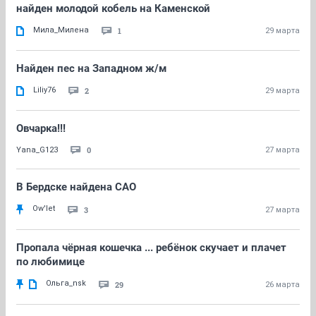
найден молодой кобель на Каменской
Мила_Милена
1
29 марта
Найден пес на Западном ж/м
Liliy76
2
29 марта
Овчарка!!!
0
Yana_G123
27 марта
В Бердске найдена САО
Ow'let
3
27 марта
Пропала чёрная кошечка ... ребёнок скучает и плачет
по любимице
Ольга_nsk
29
26 марта