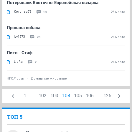
Потерялась Восточно-Европейская овчарка
Котопес79
10
25 марта
Пропала собака
lvv1973
78
24 марта
Пито - Стаф
LigRa
2
24 марта
НГС.Форум
Домашние животные
1
...
102
103
104
105
106
...
126
ТОП 5