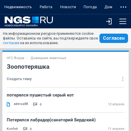
Недвижимость
Работа
Новости
Погода
Дом
На информационном ресурсе применяются cookie-
Согласен
файлы. Оставаясь на сайте, вы подтверждаете свое
согласие
на их использование.
НГС.Форум
Домашние животные
Зоопотеряшка
Создать тему
потерялся пушистый серый кот
aktrisa88
0
12 апреля
Потерялся лабрадор(санаторий Бердский)
0
Konfeti
11 апреля