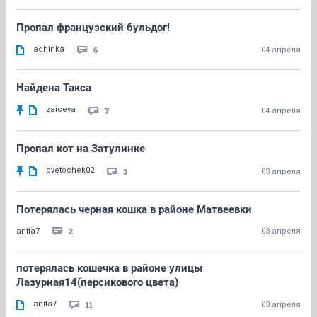
Пропал французский бульдог!
achinka
6
04 апреля
Найдена Такса
zaiceva
7
04 апреля
Пропал кот на Затулинке
cvetochek02
3
03 апреля
Потерялась черная кошка в районе Матвеевки
2
anita7
03 апреля
потерялась кошечка в районе улицы
Лазурная14(персикового цвета)
anita7
11
03 апреля