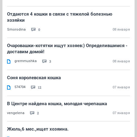
Отдаются 4 кошки в связи с тяжелой болезнью
хозяйки
0
Smorodina
08 января
Очаровашки-котятки ищут хозяев:) Определившимся -
доставим домой!
gremmushka
3
08 января
Соня королевская кошка
574704
12
07 января
В Центре найдена кошка, молодая черепашка
2
vengelena
07 января
Жюль,6 мес.,ищет хозяина.