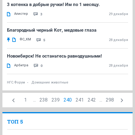
3 котенка в добрые ручки! Им по 1 месяцу.
Алистер
3
29 декабря
Благородный черный Кот, медовые глаза
ФС_КМ
5
28 декабря
Новоибирск! Не останьтесь равнодушными!
Арбитра
0
28 декабря
НГС.Форум
Домашние животные
1
...
238
239
240
241
242
...
298
ТОП 5