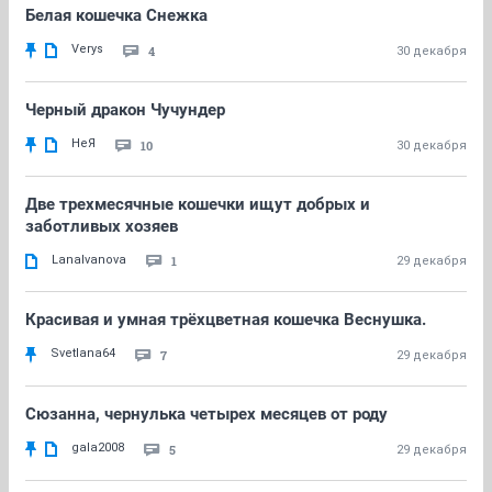
Белая кошечка Снежка
Verys
4
30 декабря
Черный дракон Чучундер
НеЯ
10
30 декабря
Две трехмесячные кошечки ищут добрых и
заботливых хозяев
LanaIvanova
1
29 декабря
Красивая и умная трёхцветная кошечка Веснушка.
Svetlana64
7
29 декабря
Сюзанна, чернулька четырех месяцев от роду
gala2008
5
29 декабря