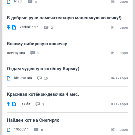
lvladi
4
06 января
В добрые руки замечательную маленькую кошечку!)
VerkaPerka
2
04 января
Возьму сибирскую кошечку
5
неигрушка
04 января
Отдам чудесную котёнку Варьку)
kitsune-ars
10
04 января
Красивая котёнок-девочка 4 мес.
llassta
9
03 января
Найден кот на Снегирях
19550511
0
03 января