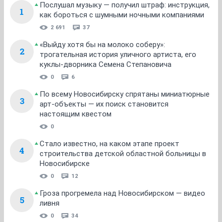
Послушал музыку — получил штраф: инструкция,
1
как бороться с шумными ночными компаниями
2 691
37
«Выйду хотя бы на молоко соберу»:
2
трогательная история уличного артиста, его
куклы-дворника Семена Степановича
0
6
По всему Новосибирску спрятаны миниатюрные
3
арт-объекты — их поиск становится
настоящим квестом
0
Стало известно, на каком этапе проект
4
строительства детской областной больницы в
Новосибирске
0
12
Гроза прогремела над Новосибирском — видео
5
ливня
0
34