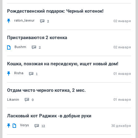
Рождественский подарок: Черный котенок!
raton_laveur
2
02 января
Пристраиваются 2 котенка
Bushm
2
02 января
Кошка, похожая на персидскую, ищет новый дом!
Risha
1
01 января
Отдам чисто черного котика, 2 мес.
0
Likanin
01 января
Ласковый кот Раджик -в добрые руки
Verys
12
30 декабря