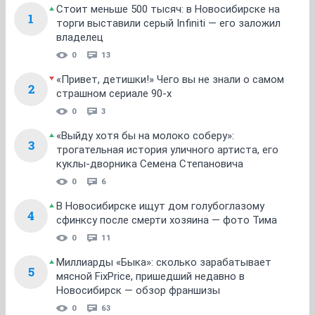
Стоит меньше 500 тысяч: в Новосибирске на
1
торги выставили серый Infiniti — его заложил
владелец
0
13
«Привет, детишки!» Чего вы не знали о самом
2
страшном сериале 90-х
0
3
«Выйду хотя бы на молоко соберу»:
3
трогательная история уличного артиста, его
куклы-дворника Семена Степановича
0
6
В Новосибирске ищут дом голубоглазому
4
сфинксу после смерти хозяина — фото Тима
0
11
Миллиарды «Быка»: сколько зарабатывает
5
мясной FixPrice, пришедший недавно в
Новосибирск — обзор франшизы
0
63