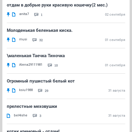
отдам в добрые руки красивую кошечку(2 мес.)
anita7
1
02 сентября
Молоденькая беленькая киска.
musi
32
01 сентября
\маленькая Таечка Тиночка
Alena29111981
10
01 сентября
Огромный пушистый белый кот
ksiu1988
29
31 августа
прелестные меховушки
bel4ishe
3
31 августа
котик кремовый - отдам!