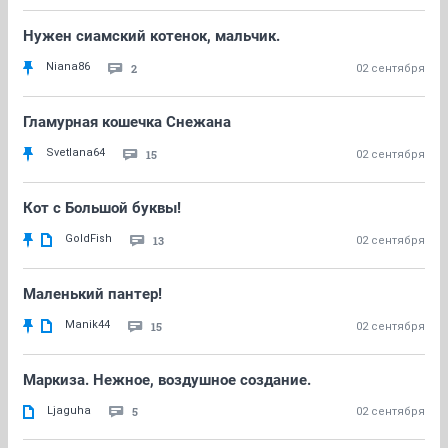
Нужен сиамский котенок, мальчик.
Niana86
2
02 сентября
Гламурная кошечка Снежана
Svetlana64
15
02 сентября
Кот с Большой буквы!
GoldFish
13
02 сентября
Маленький пантер!
Manik44
15
02 сентября
Маркиза. Нежное, воздушное создание.
Ljaguha
5
02 сентября