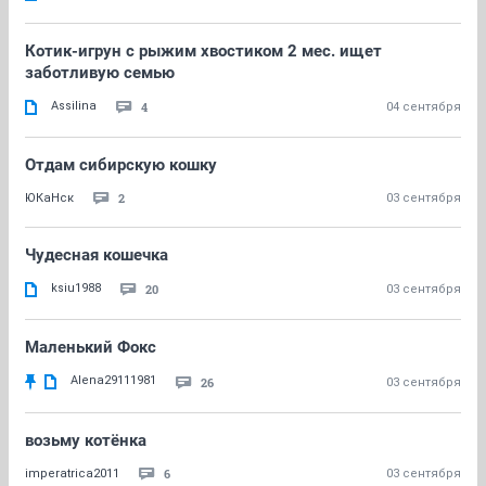
Котик-игрун с рыжим хвостиком 2 мес. ищет
заботливую семью
Assilina
4
04 сентября
Отдам сибирскую кошку
2
ЮКаНск
03 сентября
Чудесная кошечка
ksiu1988
20
03 сентября
Маленький Фокс
Alena29111981
26
03 сентября
возьму котёнка
6
imperatrica2011
03 сентября