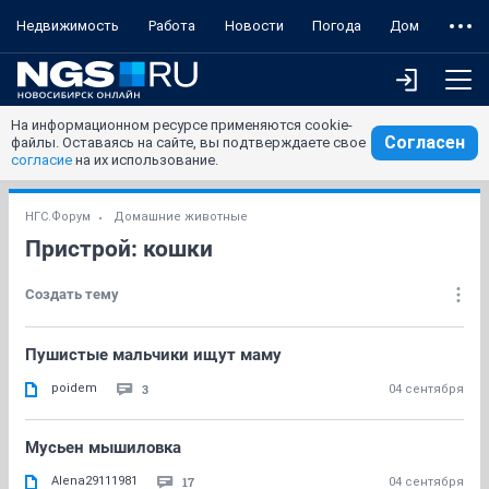
Недвижимость
Работа
Новости
Погода
Дом
На информационном ресурсе применяются cookie-
Согласен
файлы. Оставаясь на сайте, вы подтверждаете свое
согласие
на их использование.
НГС.Форум
Домашние животные
Пристрой: кошки
Создать тему
Пушистые мальчики ищут маму
poidem
3
04 сентября
Мусьен мышиловка
Alena29111981
17
04 сентября