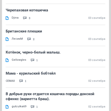
Черепаховая котешечка
Djina
3
03 сентября
Британские плюшки
ЛесикМ
2
03 сентября
Котёнок, черно-белый малыш.
Gellowgles
1
03 сентября
Мама - курильский бобтейл
1
СЕМАХ
02 сентября
В добрые руки отдается кошечка породы донской
сфинкс (вариетта браш).
gutculka69
1
02 сентября