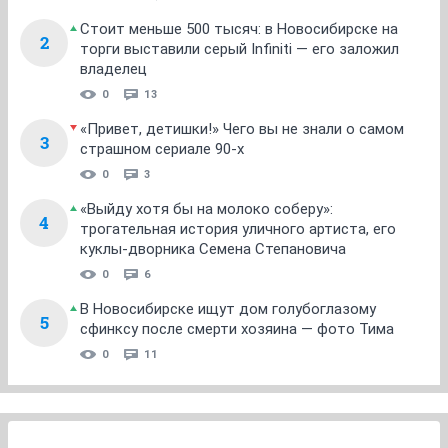
Стоит меньше 500 тысяч: в Новосибирске на
2
торги выставили серый Infiniti — его заложил
владелец
0
13
«Привет, детишки!» Чего вы не знали о самом
3
страшном сериале 90-х
0
3
«Выйду хотя бы на молоко соберу»:
4
трогательная история уличного артиста, его
куклы-дворника Семена Степановича
0
6
В Новосибирске ищут дом голубоглазому
5
сфинксу после смерти хозяина — фото Тима
0
11