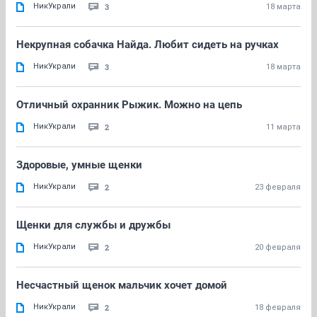
НикУкрали
3
18 марта
Некрупная собачка Найда. Любит сидеть на ручках
НикУкрали
3
18 марта
Отличный охранник Рыжик. Можно на цепь
НикУкрали
2
11 марта
Здоровые, умные щенки
НикУкрали
2
23 февраля
Щенки для службы и дружбы
НикУкрали
2
20 февраля
Несчастный щенок мальчик хочет домой
НикУкрали
2
18 февраля