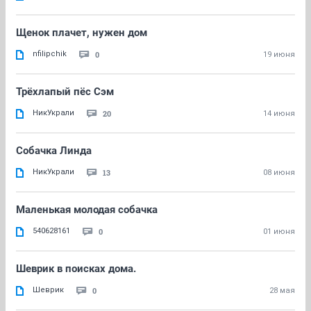
Щенок плачет, нужен дом
nfilipchik
0
19 июня
Трёхлапый пёс Сэм
НикУкрали
20
14 июня
Собачка Линда
НикУкрали
13
08 июня
Маленькая молодая собачка
540628161
0
01 июня
Шеврик в поисках дома.
Шеврик
0
28 мая