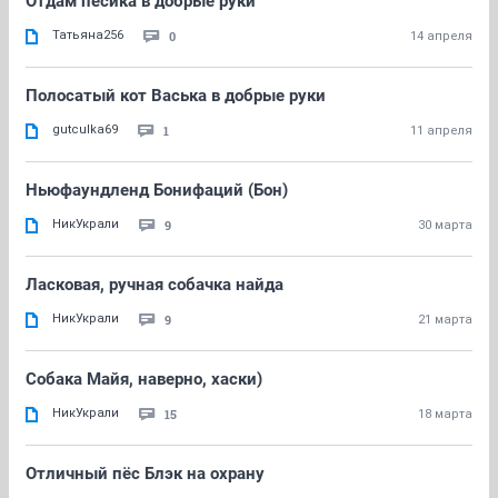
Отдам пёсика в добрые руки
Татьяна256
0
14 апреля
Полосатый кот Васька в добрые руки
gutculka69
1
11 апреля
Ньюфаундленд Бонифаций (Бон)
НикУкрали
9
30 марта
Ласковая, ручная собачка найда
НикУкрали
9
21 марта
Собака Майя, наверно, хаски)
НикУкрали
15
18 марта
Отличный пёс Блэк на охрану