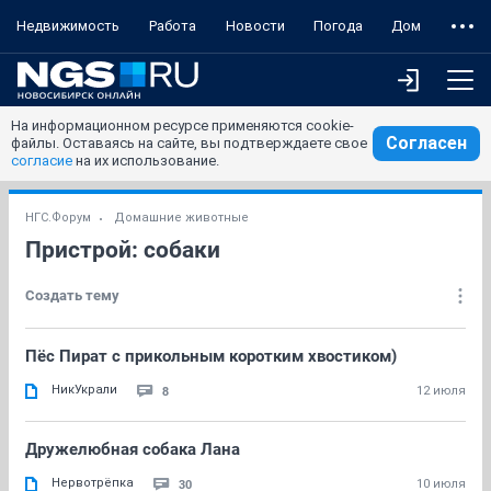
Недвижимость
Работа
Новости
Погода
Дом
На информационном ресурсе применяются cookie-
Согласен
файлы. Оставаясь на сайте, вы подтверждаете свое
согласие
на их использование.
НГС.Форум
Домашние животные
Пристрой: собаки
Создать тему
Пёс Пират с прикольным коротким хвостиком)
НикУкрали
8
12 июля
Дружелюбная собака Лана
Нервотрёпка
30
10 июля