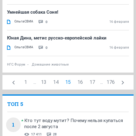
Умнейшая собака Соня!
ОльгаСВИА
0
16 февраля
Юная Дина, метис русско-европейской лайки
ОльгаСВИА
0
16 февраля
НГС.Форум
Домашние животные
1
...
13
14
15
16
17
...
176
ТОП 5
Кто тут воду мутит? Почему нельзя купаться
1
после 2 августа
17 411
28