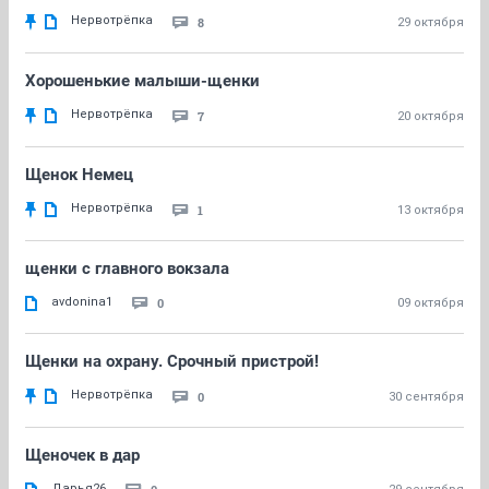
Нервотрёпка
8
29 октября
Хорошенькие малыши-щенки
Нервотрёпка
7
20 октября
Щенок Немец
Нервотрёпка
1
13 октября
щенки с главного вокзала
avdonina1
0
09 октября
Щенки на охрану. Срочный пристрой!
Нервотрёпка
0
30 сентября
Щеночек в дар
Дарья26