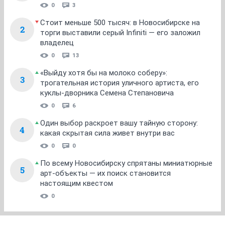
0
3
Стоит меньше 500 тысяч: в Новосибирске на
2
торги выставили серый Infiniti — его заложил
владелец
0
13
«Выйду хотя бы на молоко соберу»:
3
трогательная история уличного артиста, его
куклы-дворника Семена Степановича
0
6
Один выбор раскроет вашу тайную сторону:
4
какая скрытая сила живет внутри вас
0
0
По всему Новосибирску спрятаны миниатюрные
5
арт-объекты — их поиск становится
настоящим квестом
0