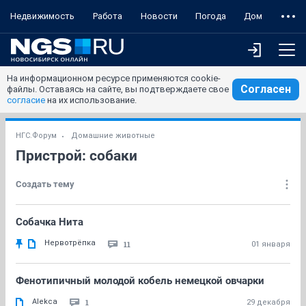
Недвижимость
Работа
Новости
Погода
Дом
На информационном ресурсе применяются cookie-
Согласен
файлы. Оставаясь на сайте, вы подтверждаете свое
согласие
на их использование.
НГС.Форум
Домашние животные
Пристрой: собаки
Создать тему
Собачка Нита
Нервотрёпка
11
01 января
Фенотипичный молодой кобель немецкой овчарки
Alekca
1
29 декабря