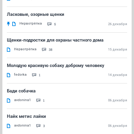
Ласковые, озорные щенки
Нервотрёпка
5
26 декабря
Щенки-подростки для охраны частного дома
Нервотрёпка
38
15 декабря
Молодую красивую собаку доброму человеку
fedorka
1
14 декабря
Бади собачка
avdonina1
1
06 декабря
Найк метис лайки
avdonina1
3
06 декабря