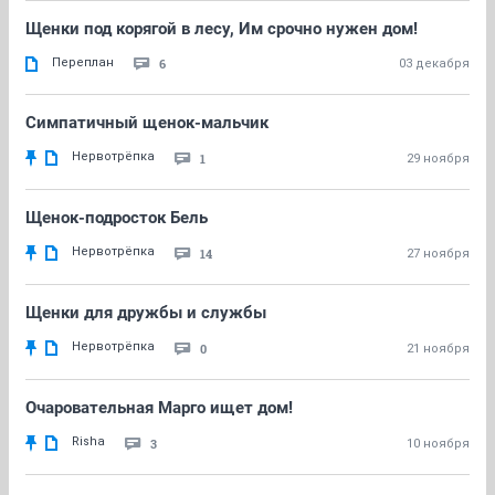
Щенки под корягой в лесу, Им срочно нужен дом!
Переплан
6
03 декабря
Симпатичный щенок-мальчик
Нервотрёпка
1
29 ноября
Щенок-подросток Бель
Нервотрёпка
14
27 ноября
Щенки для дружбы и службы
Нервотрёпка
0
21 ноября
Очаровательная Марго ищет дом!
Risha
3
10 ноября