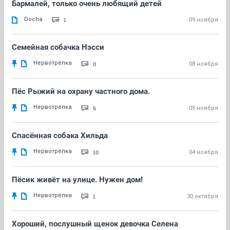
Бармалей, только очень любящий детей
Docha
1
09 ноября
Семейная собачка Нэсси
Нервотрёпка
0
08 ноября
Пёс Рыжий на охрану частного дома.
Нервотрёпка
6
05 ноября
Спасённая собака Хильда
Нервотрёпка
10
04 ноября
Пёсик живёт на улице. Нужен дом!
Нервотрёпка
1
30 октября
Хороший, послушный щенок девочка Селена