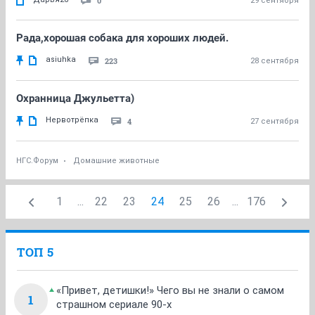
0
29 сентября
Рада,хорошая собака для хороших людей.
asiuhka
223
28 сентября
Охранница Джульетта)
Нервотрёпка
4
27 сентября
НГС.Форум
Домашние животные
1
...
22
23
24
25
26
...
176
ТОП 5
«Привет, детишки!» Чего вы не знали о самом
1
страшном сериале 90-х