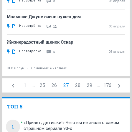
Нервотрёпка
0
06 апреля
Малышке Джуне очень нужен дом
Нервотрёпка
12
06 апреля
Жизнерадостный щенок Оскар
Нервотрёпка
5
05 апреля
НГС.Форум
Домашние животные
1
...
25
26
27
28
29
...
176
ТОП 5
«Привет, детишки!» Чего вы не знали о самом
1
страшном сериале 90-х