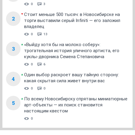
0
3
Стоит меньше 500 тысяч: в Новосибирске на
2
торги выставили серый Infiniti — его заложил
владелец
0
13
«Выйду хотя бы на молоко соберу»:
3
трогательная история уличного артиста, его
куклы-дворника Семена Степановича
0
6
Один выбор раскроет вашу тайную сторону:
4
какая скрытая сила живет внутри вас
0
0
По всему Новосибирску спрятаны миниатюрные
5
арт-объекты — их поиск становится
настоящим квестом
0