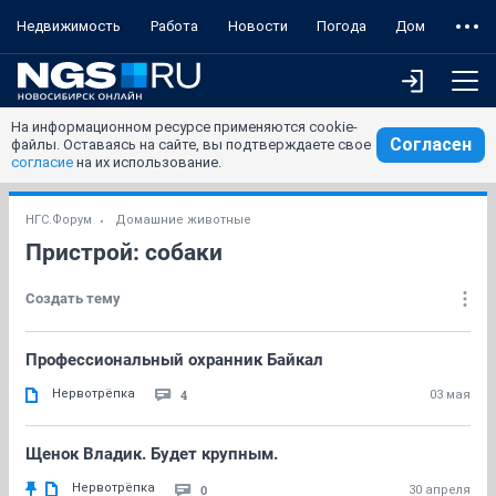
Недвижимость
Работа
Новости
Погода
Дом
На информационном ресурсе применяются cookie-
Согласен
файлы. Оставаясь на сайте, вы подтверждаете свое
согласие
на их использование.
НГС.Форум
Домашние животные
Пристрой: собаки
Создать тему
Профессиональный охранник Байкал
Нервотрёпка
4
03 мая
Щенок Владик. Будет крупным.
Нервотрёпка
0
30 апреля