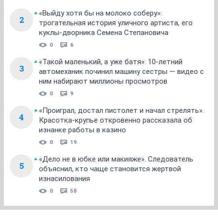
«Выйду хотя бы на молоко соберу»:
2
трогательная история уличного артиста, его
куклы-дворника Семена Степановича
0
6
«Такой маленький, а уже батя»: 10-летний
3
автомеханик починил машину сестры — видео с
ним набирают миллионы просмотров
0
9
«Проиграл, достал пистолет и начал стрелять».
4
Красотка-крупье откровенно рассказала об
изнанке работы в казино
0
19
«Дело не в юбке или макияже». Следователь
5
объяснил, кто чаще становится жертвой
изнасилования
0
58