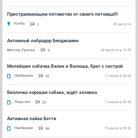
Пристраивающим потомство от своего питомца!!!
FireFly
1
30 августа
Активный лабрадор Бенджамин
2
Мистер_Пропер
04 августа в 15:39
Милейшие собачка Валик и Валюша, брат с сестрой
НикУкрали
47
17 июля в 09:33
Беллочка хорошая собака, ждёт хозяина
Ледочка
27
17 июля в 09:33
Активная лайка Бэтти
НикУкрали
46
16 июля в 09:26