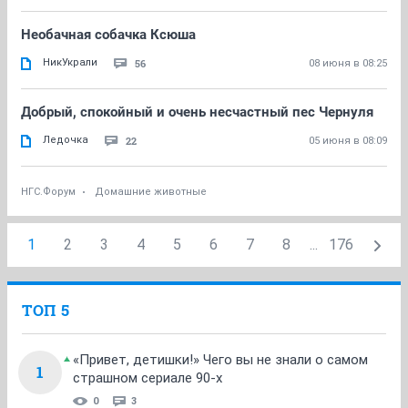
Необачная собачка Ксюша
НикУкрали
56
08 июня в 08:25
Добрый, спокойный и очень несчастный пес Чернуля
Ледочка
22
05 июня в 08:09
НГС.Форум
Домашние животные
1
2
3
4
5
6
7
8
...
176
ТОП 5
«Привет, детишки!» Чего вы не знали о самом
1
страшном сериале 90-х
0
3