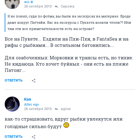
wii-й
26 октября 2010
Сирожа
Я не понял, судя по фотма, вы были на экскурсах на материке. Вроде
даже вокруг Паттайи. Вас на экскурсы с Пуккета возили чтоли?? Или
там эти все примечательности есть на острове?
Все на Пукете... Ездили на Пхи-Пхи, в FantaSea и на
рифы с рыбками... В остальном батонились...
Для озабоченных: Морковки и трансы есть, но тихие.
Не кидаюца. Кто хочет буйных - они есть на пляже
Патонг...
ОТВЕТИТЬ
Кая
Alter ego
26 октября 2010
aglow
как-то страшновато, вдруг рыбки увлекутся или
голодные сильно будут
ОТВЕТИТЬ