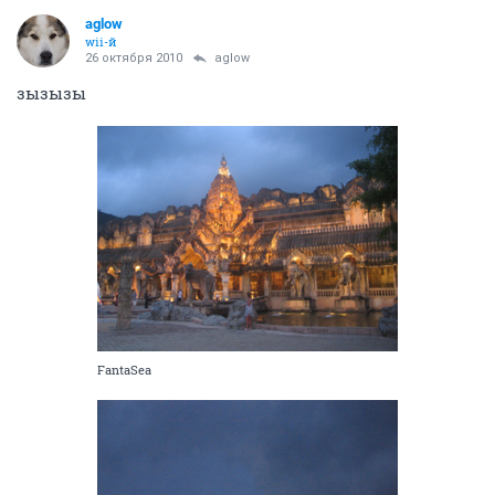
aglow
wii-й
26 октября 2010
aglow
зызызы
FantaSea