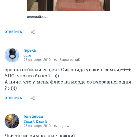
воровайки...
ОТВЕТИТЬ
гирька
guru
26 октября 2010
БарагозниК
срочна отбивай его, как Сифонида уводи с семьи)++++
УПС..что это было ? :-)))
А ничё, что у меня флюс на морде со вчерашнего дня
? :-))))
ОТВЕТИТЬ
fensterbau
Едкий Калий
26 октября 2010
aglow
Чьи такие симпотные ножки?