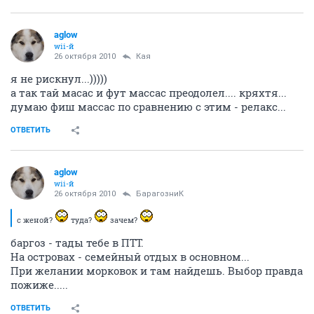
aglow
wii-й
26 октября 2010
Кая
я не рискнул...)))))
а так тай масас и фут массас преодолел.... кряхтя...
думаю фиш массас по сравнению с этим - релакс...
ОТВЕТИТЬ
aglow
wii-й
26 октября 2010
БарагозниК
с женой?
туда?
зачем?
баргоз - тады тебе в ПТТ.
На островах - семейный отдых в основном...
При желании морковок и там найдешь. Выбор правда
пожиже.....
ОТВЕТИТЬ