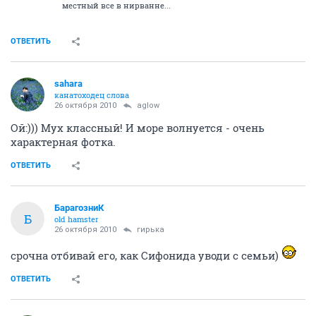
местный все в нирванне...
ОТВЕТИТЬ
sahara
канатоходец слова
26 октября 2010
aglow
Ой:))) Мух классный! И море волнуется - очень
характерная фотка.
ОТВЕТИТЬ
БарагозниК
Б
old hamster
26 октября 2010
гирька
срочна отбивай его, как Сифонида уводи с семьи)
ОТВЕТИТЬ