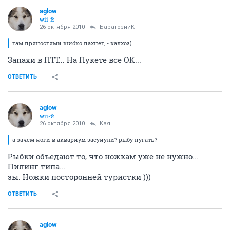
aglow
wii-й
26 октября 2010
БарагозниК
там пряностями шибко пахнет, - калхоз)
Запахи в ПТТ... На Пукете все ОК...
ОТВЕТИТЬ
aglow
wii-й
26 октября 2010
Кая
а зачем ноги в аквариум засунули? рыбу пугать?
Рыбки объедают то, что ножкам уже не нужно...
Пилинг типа...
зы. Ножки посторонней туристки )))
ОТВЕТИТЬ
aglow