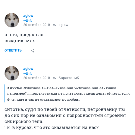
aglow
wii-й
26 октября 2010
aglow
о пля, предалгал...
сводник. мля....
ОТВЕТИТЬ
aglow
wii-й
26 октября 2010
БарагозниК
а почему морковки а не капустки или свеколки или картошки
например? я праститутками не пользуюсь, у меня деньгаф нету.. если
ф че.. мне и так не отказывают, по любви..
ситотка, судя по твоей отчетности, петровчанку ты
до сих пор не ознакомил с подробностями строения
сибирского тела.
Ты в курсах, что это сказывается на нас?