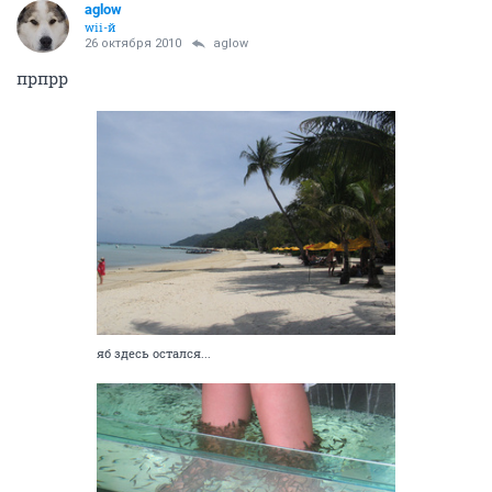
aglow
wii-й
26 октября 2010
aglow
прпрр
яб здесь остался...