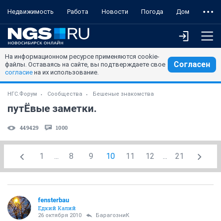
Недвижимость
Работа
Новости
Погода
Дом
На информационном ресурсе применяются cookie-
Согласен
файлы. Оставаясь на сайте, вы подтверждаете свое
согласие
на их использование.
НГС.Форум
Сообщества
Бешеные знакомства
путЁвые заметки.
449429
1000
1
...
8
9
10
11
12
...
21
fensterbau
Едкий Калий
26 октября 2010
БарагозниК