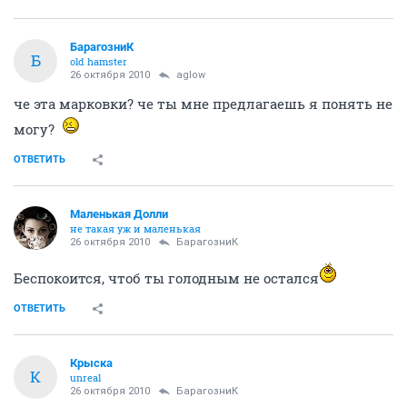
БарагозниК
Б
old hamster
26 октября 2010
aglow
че эта марковки? че ты мне предлагаешь я понять не
могу?
ОТВЕТИТЬ
Маленькая Долли
не такая уж и маленькая
26 октября 2010
БарагозниК
Беспокоится, чтоб ты голодным не остался
ОТВЕТИТЬ
Крыска
К
unreal
26 октября 2010
БарагозниК