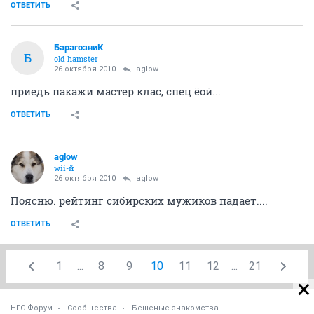
ОТВЕТИТЬ
БарагозниК
Б
old hamster
26 октября 2010
aglow
приедь пакажи мастер клас, спец ёой...
ОТВЕТИТЬ
aglow
wii-й
26 октября 2010
aglow
Поясню. рейтинг сибирских мужиков падает....
ОТВЕТИТЬ
1
...
8
9
10
11
12
...
21
НГС.Форум
Сообщества
Бешеные знакомства