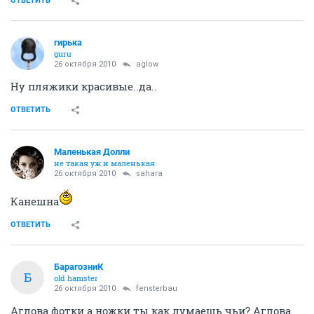
ОТВЕТИТЬ
гирька
guru
26 октября 2010
aglow
Ну пляжики красивые..да..
ОТВЕТИТЬ
Маленькая Долли
не такая уж и маленькая
26 октября 2010
sahara
Канешна
ОТВЕТИТЬ
БарагозниК
Б
old hamster
26 октября 2010
fensterbau
Аглова фотки а ножки ты как думаешь чьи? Аглова