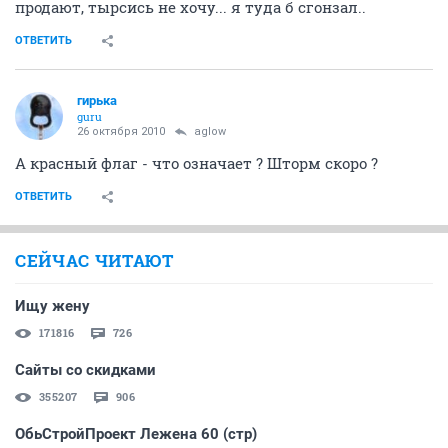
продают, тырсись не хочу... я туда б сгонзал..
ОТВЕТИТЬ
гирька
guru
26 октября 2010
aglow
А красный флаг - что означает ? Шторм скоро ?
ОТВЕТИТЬ
СЕЙЧАС ЧИТАЮТ
Ищу жену
171816
726
Сайты со скидками
355207
906
ОбьСтройПроект Лежена 60 (стр)