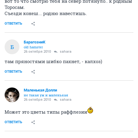
вот то что смотрю тебя на север потянуло.. к родным
Торосам.
Съезди конеш... родню навестишь.
ОТВЕТИТЬ
БарагозниК
Б
old hamster
26 октября 2010
sahara
там пряностями шибко пахнет, - калхоз)
ОТВЕТИТЬ
Маленькая Долли
не такая уж и маленькая
26 октября 2010
sahara
Может это цветы типы раффлезии
ОТВЕТИТЬ