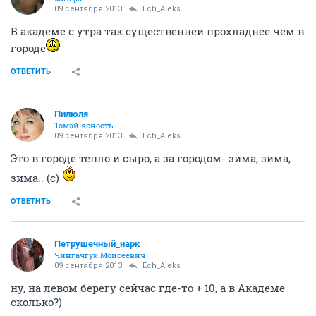
09 сентября 2013
Ech_Aleks
В академе с утра так существенней прохладнее чем в
городе
ОТВЕТИТЬ
Пилюля
Томэй ясность
09 сентября 2013
Ech_Aleks
Это в городе тепло и сыро, а за городом- зима, зима,
зима.. (с)
ОТВЕТИТЬ
Петрушечный_нарк
Чингачгук Моисеевич
09 сентября 2013
Ech_Aleks
ну, на левом берегу сейчас где-то + 10, а в Академе
сколько?)