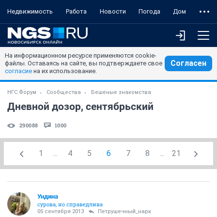
Недвижимость
Работа
Новости
Погода
Дом
На информационном ресурсе применяются cookie-
Согласен
файлы. Оставаясь на сайте, вы подтверждаете свое
согласие
на их использование.
НГС.Форум
Сообщества
Бешеные знакомства
Дневной дозор, сентябрьский
290088
1000
1
...
4
5
6
7
8
...
21
Ундинa
сурова, но справедлива
05 сентября 2013
Петрушечный_нарк