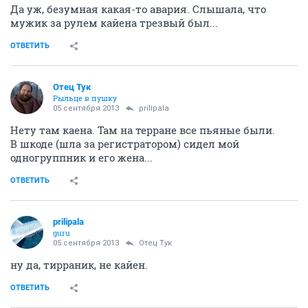
Да уж, безумная какая-то авария. Слышала, что
мужик за рулем кайена трезвый был...
ОТВЕТИТЬ
Отец Тук
Рыльце в пушку
05 сентября 2013
prilipala
Нету там каена. Там на терране все пьяные были.
В шкоде (шла за регистратором) сидел мой
одногруппник и его жена...
ОТВЕТИТЬ
prilipala
guru
05 сентября 2013
Отец Тук
ну да, тирраник, не кайен.
ОТВЕТИТЬ