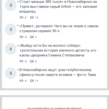
Стоит меньше 500 тысяч: в Новосибирске на
2
торги выставили серый Infiniti — его заложил
владелец
0
13
«Привет, детишки!» Чего вы не знали о самом
3
страшном сериале 90-х
0
3
«Выйду хотя бы на молоко соберу»:
4
трогательная история уличного артиста, его
куклы-дворника Семена Степановича
0
6
В Новосибирске ищут дом голубоглазому
5
сфинксу после смерти хозяина — фото Тима
0
11