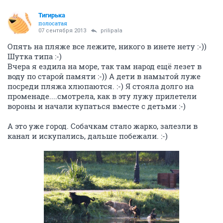
Тигирька
полосатая
07 сентября 2013
prilipala
Опять на пляже все лежите, никого в инете нету :-))
Шутка типа :-)
Вчера я ездила на море, так там народ ещё лезет в
воду по старой памяти :-)) А дети в намытой луже
посреди пляжа хлюпаются. :-) Я стояла долго на
променаде....смотрела, как в эту лужу прилетели
вороны и начали купаться вместе с детьми :-)
А это уже город. Собачкам стало жарко, залезли в
канал и искупались, дальше побежали. :-)