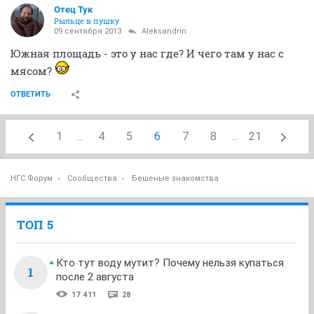
Отец Тук
Рыльце в пушку
09 сентября 2013
Aleksandrin
Южная площадь - это у нас где? И чего там у нас с
мясом?
ОТВЕТИТЬ
1
...
4
5
6
7
8
...
21
НГС.Форум
Сообщества
Бешеные знакомства
ТОП 5
Кто тут воду мутит? Почему нельзя купаться
1
после 2 августа
17 411
28