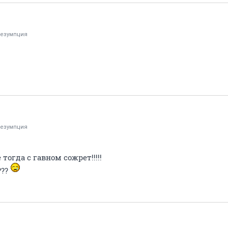
езумпция
езумпция
огда с гавном сожрет!!!!!
???