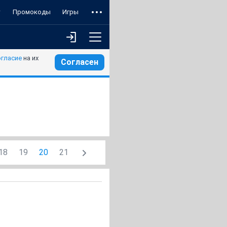
т
Промокоды
Игры
огласие
на их
Согласен
18
19
20
21