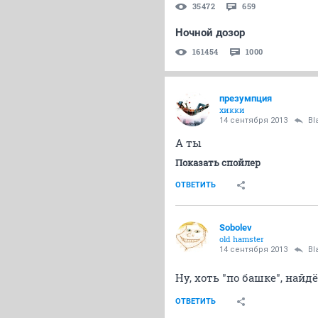
35472
659
Ночной дозор
161454
1000
презумпция
хикки
14 сентября 2013
Bl
А ты
Показать спойлер
ОТВЕТИТЬ
Sobolev
old hamster
14 сентября 2013
Bl
Ну, хоть "по башке", найд
ОТВЕТИТЬ