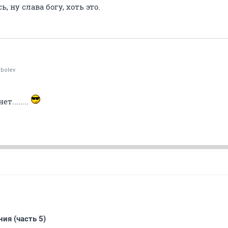
, ну слава богу, хоть это.
bolev
т........
ия (часть 5)