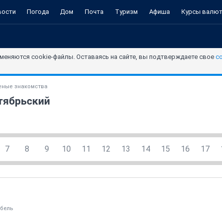
вости
Погода
Дом
Почта
Туризм
Афиша
Курсы валю
меняются cookie-файлы. Оставаясь на сайте, вы подтверждаете свое
с
ные знакомства
нтябрьский
7
8
9
10
11
12
13
14
15
16
17
бель