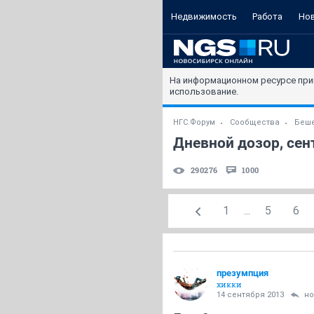
Недвижимость
Работа
Но
На информационном ресурсе при
использование.
НГС.Форум
Сообщества
Беше
Дневной дозор, се
290276
1000
1
...
5
6
презумпция
хикки
14 сентября 2013
но