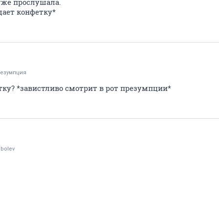
уже прослушала.
 дает конфетку*
езумпция
тку? *завистливо смотрит в рот презумпции*
bolev