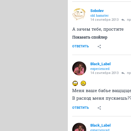
Sobolev
old hamster
14 сентября 2013
пр
А зачем тебе, простите
Показать спойлер
ОТВЕТИТЬ
Black_Label
experienced
14 сентября 2013
пр
Меня ваше бабье ващщще т
В расход меня пускаешь?
ОТВЕТИТЬ
Black_Label
experienced