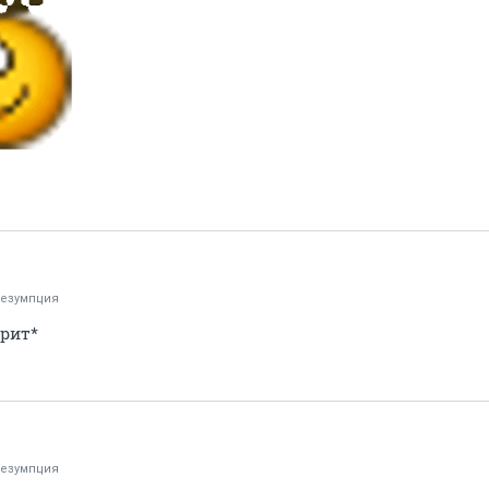
езумпция
трит*
езумпция