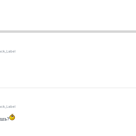
ack_Label
ack_Label
ёшь?