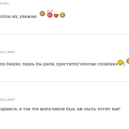
bolev
люблю их, уважаю
ack_Label
ь по башке, лишь бы дали, простите(голосом слонёнка
)
ack_Label
ходимся, я так тех мальчиков бью, аж пыль летит как!