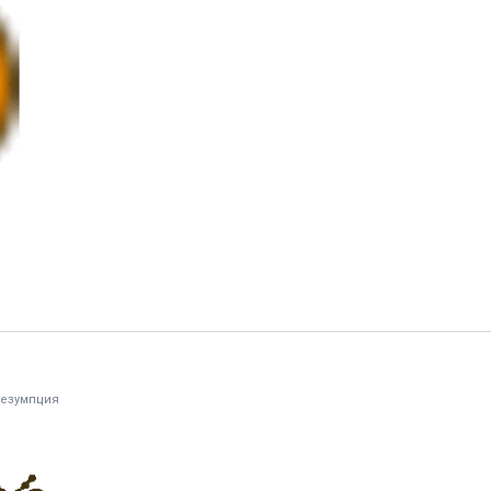
езумпция