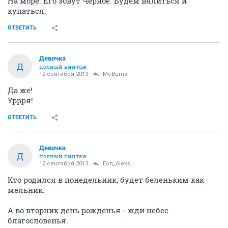
На море. Его зовут Чёрное. Будем вялиться и
купаться.
ОТВЕТИТЬ
Девочка
Д
полный винтаж
12 сентября 2013
McBurns
Да же!
Уррря!
ОТВЕТИТЬ
Девочка
Д
полный винтаж
12 сентября 2013
Ech_Aleks
Кто родился в понедельник, будет беленьким как
мельник.
А во вторник день рожденья - жди небес
благословенья.