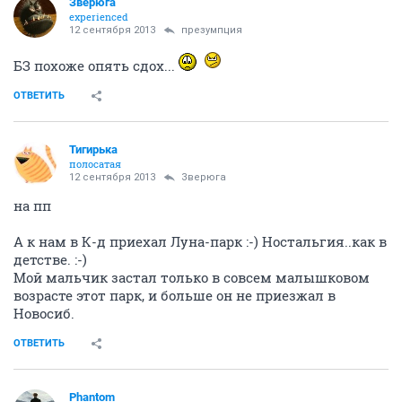
Зверюга
experienced
12 сентября 2013
презумпция
БЗ похоже опять сдох...
ОТВЕТИТЬ
Тигирька
полосатая
12 сентября 2013
Зверюга
на пп
А к нам в К-д приехал Луна-парк :-) Ностальгия..как в
детстве. :-)
Мой мальчик застал только в совсем малышковом
возрасте этот парк, и больше он не приезжал в
Новосиб.
ОТВЕТИТЬ
Phantom