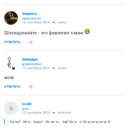
Зверюга
experienced
12 сентября 2013
svaliz
Шлендренайте - это фамилия такая
ОТВЕТИТЬ
Шлёндра
grandmother
12 сентября 2013
svaliz
мож
ОТВЕТИТЬ
svaliz
S
guru
12 сентября 2013
McBurns
— Ку-ку?.. Не-а... Карр?.. Не, не то... Аф? Не-а... о! Ш-ш-ш-ш-ш-ш! ©