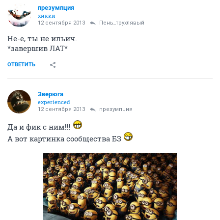
презумпция
хикки
12 сентября 2013
Пень_трухлявый
Не-е, ты не ильич.
*завершив ЛАТ*
ОТВЕТИТЬ
Зверюга
experienced
12 сентября 2013
презумпция
Да и фик с ним!!!
А вот картинка сообщества БЗ