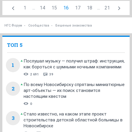
1
...
14
15
16
17
18
...
21
НГС.Форум
Сообщества
Бешеные знакомства
ТОП 5
Послушал музыку — получил штраф: инструкция,
1
как бороться с шумными ночными компаниями
2 691
39
По всему Новосибирску спрятаны миниатюрные
2
арт-объекты — их поиск становится
настоящим квестом
0
Стало известно, на каком этапе проект
3
строительства детской областной больницы в
Новосибирске