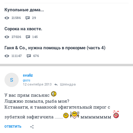
Купольные дома...
21586
29
Сорока на хвосте.
27026
145
Ганя & Co., нужна помощь в прокорме (часть 4)
111147
676
svaliz
S
guru
12 сентября 2013
Шлёндра
У вас прям пасьянс
Лоджию помыла, рыба моя?
Кстаааати, я тааакооой офигительный пирог с
зубаткой зафигачила .......
мммммммм
ОТВЕТИТЬ