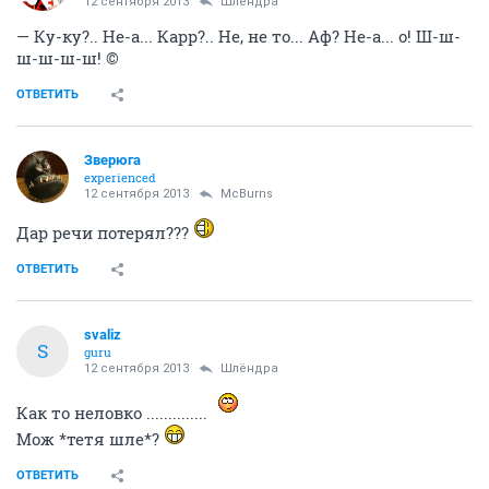
12 сентября 2013
Шлёндра
— Ку-ку?.. Не-а... Карр?.. Не, не то... Аф? Не-а... о! Ш-ш-
ш-ш-ш-ш! ©
ОТВЕТИТЬ
Зверюга
experienced
12 сентября 2013
McBurns
Дар речи потерял???
ОТВЕТИТЬ
svaliz
S
guru
12 сентября 2013
Шлёндра
Как то неловко ..............
Мож *тетя шле*?
ОТВЕТИТЬ