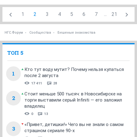
1
2
3
4
5
6
7
...
21
НГС.Форум
Сообщества
Бешеные знакомства
ТОП 5
Кто тут воду мутит? Почему нельзя купаться
1
после 2 августа
17 411
28
Стоит меньше 500 тысяч: в Новосибирске на
2
торги выставили серый Infiniti — его заложил
владелец
0
13
«Привет, детишки!» Чего вы не знали о самом
3
страшном сериале 90-х