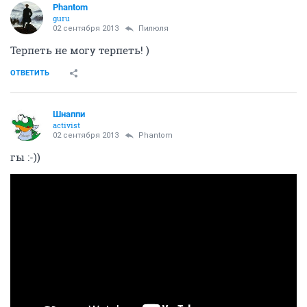
Phantom
guru
02 сентября 2013
Пилюля
Терпеть не могу терпеть! )
ОТВЕТИТЬ
Шнаппи
activist
02 сентября 2013
Phantom
гы :-))