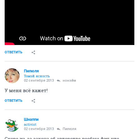
ОТВЕТИТЬ
Пилюля
Томэй ясность
02 сентября 2013
нонэйм
У меня всё кажет!
ОТВЕТИТЬ
Шнаппи
activist
02 сентября 2013
Пилюля
Скоро из-за закона об авторстве вообще фиг что