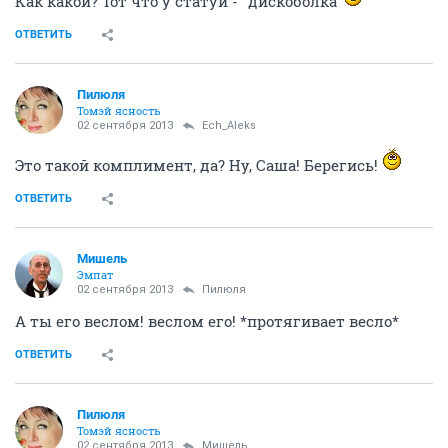
Как какой? Тот что у статуи - "дискоболка"
ОТВЕТИТЬ
Пилюля
Томэй ясность
02 сентября 2013
Ech_Aleks
Это такой комплимент, да? Ну, Саша! Берегись!
ОТВЕТИТЬ
Мишель
Эмпат
02 сентября 2013
Пилюля
А ты его веслом! веслом его! *протягивает весло*
ОТВЕТИТЬ
Пилюля
Томэй ясность
02 сентября 2013
Мишель