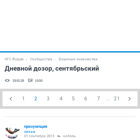
НГС.Форум
Сообщества
Бешеные знакомства
Дневной дозор, сентябрьский
290128
1000
1
2
3
4
5
6
7
...
21
презумпция
хикки
01 сентября 2013
нобель