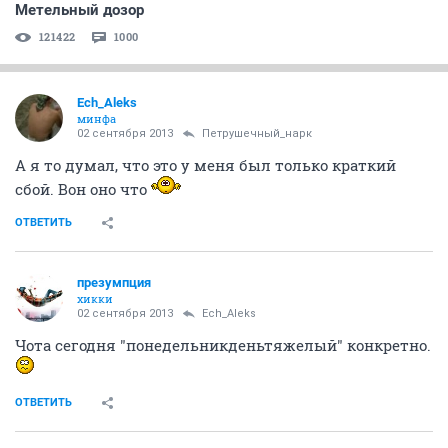
Метельный дозор
121422
1000
Ech_Aleks
минфа
02 сентября 2013
Петрушечный_нарк
А я то думал, что это у меня был только краткий
сбой. Вон оно что
ОТВЕТИТЬ
презумпция
хикки
02 сентября 2013
Ech_Aleks
Чота сегодня "понедельникденьтяжелый" конкретно.
ОТВЕТИТЬ