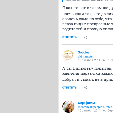
Я как-то вот в таком же д
навтыкали так, что до сих
сволочь сама по себе, чт
глаза видят прекрасные
водителей и прочую спл
ОТВЕТИТЬ
Sobolev
old hamster
10 октября 2014
д_О
А ты Пилюльку попытай, 
наличия паразитов каких
добрая и умная, не в при
ОТВЕТИТЬ
Серафимм
mentally ill people hunter
10 октября 2014
Се