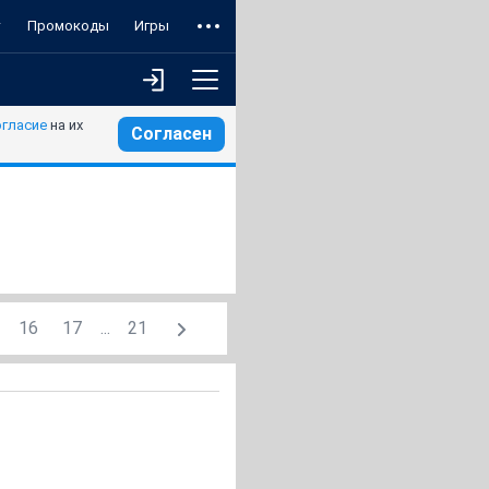
т
Промокоды
Игры
огласие
на их
Согласен
16
17
...
21