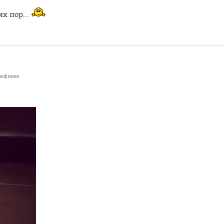
их пор...
рафимм