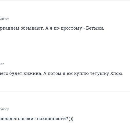
tymoy
кадием обзывают. А я по-простому - Бетмен.
ran
него будет хижина. А потом я ем куплю тетушку Хлою.
tymoy
бовладельческие наклонности? )))