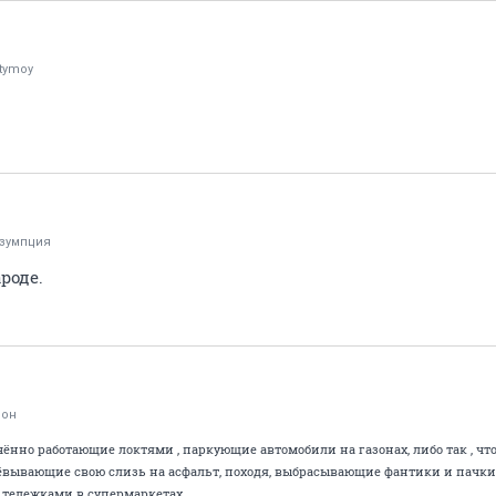
tymoy
зумпция
ароде.
фон
ённо работающие локтями , паркующие автомобили на газонах, либо так , чт
вывающие свою слизь на асфальт, походя, выбрасывающие фантики и пачки 
 тележками в супермаркетах..