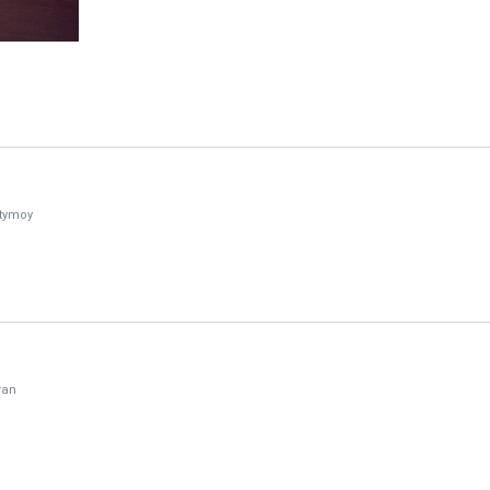
tymoy
ran