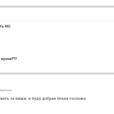
ть 46)
 кухня???
зумпция
вать за ними. я буду добрая белая госпожа.