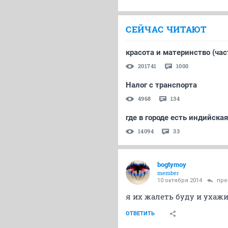
СЕЙЧАС ЧИТАЮТ
красота и материнство (час
201741
1000
Налог с транспорта
4968
134
где в городе есть индийская
14094
33
bogtymoy
member
10 октября 2014
пре
я их жалеть буду и ухажи
ОТВЕТИТЬ