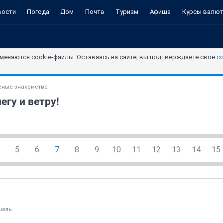
вости
Погода
Дом
Почта
Туризм
Афиша
Курсы валю
меняются cookie-файлы. Оставаясь на сайте, вы подтверждаете свое
с
ные знакомства
егу и ветру!
5
6
7
8
9
10
11
12
13
14
15
шель