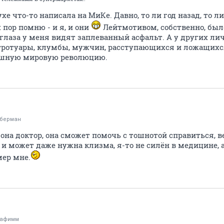
ухе что-то написала на МиКе. Давно, то ли год назад, то 
 пор помню - и я, и они
Лейтмотивом, собственно, было 
о глаза у меня видят заплеванный асфальт. А у других ли
 тротуары, клумбы, мужчин, расступающихся и ложащих
ошную мировую революцию.
берман
она доктор, она сможет помочь с тошнотой справиться, 
 и может даже нужна клизма, я-то не силён в медицине, 
мер мне.
рафимм