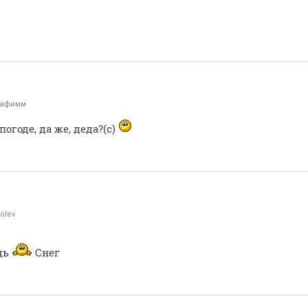
рафимм
огоде, да же, деда?(с)
olev
дь
Снег