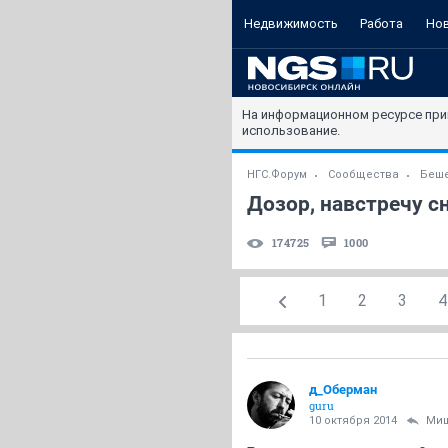
Недвижимость
Работа
Но
На информационном ресурсе при
использование.
НГС.Форум
Сообщества
Беше
Дозор, навстречу сн
174725
1000
1
2
3
4
д_Оберман
guru
10 октября 2014
Ми