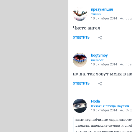
презумпция
хикки
10 октября 2014
bog
Чисто ангел!
ОТВЕТИТЬ
bogtymoy
member
10 октября 2014
пре
ну да. так зовут меня в н
ОТВЕТИТЬ
Hoda
Княжья птица Паулин
10 октября 2014
Си
злые неулыбчивые люди, ожесточ
выехать, плюющие окурки и сплё
квартиры, толкающие друг друга