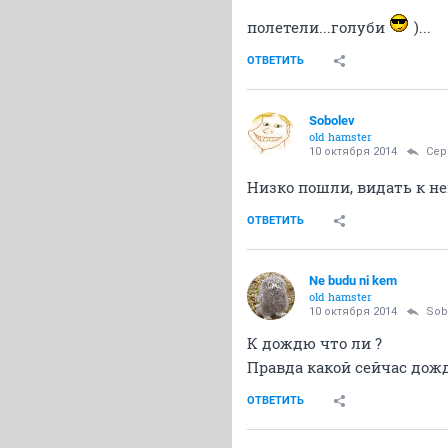
полетели...голуби
)...
ОТВЕТИТЬ
Sobolev
old hamster
10 октября 2014
Се
Низко пошли, видать к неп
ОТВЕТИТЬ
Ne budu ni kem
old hamster
10 октября 2014
Sob
К дождю что ли ?
Правда какой сейчас дож
ОТВЕТИТЬ