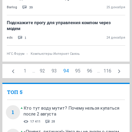
39
Barlog
25 декабря
Подскажите прогу для управления компом через
модем
1
eds
24 декабря
НГС.Форум
Компьютеры Интернет Связь
1
...
92
93
94
95
96
...
116
ТОП 5
Кто тут воду мутит? Почему нельзя купаться
1
после 2 августа
17 411
28
«Привет, детишки!» Чего вы не знали о самом