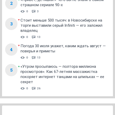
2
страшном сериале 90-х
0
3
Стоит меньше 500 тысяч: в Новосибирске на
3
торги выставили серый Infiniti — его заложил
владелец
0
13
Погода 30 июля укажет, каким ждать август —
4
поверья и приметы
0
13
«Утром просыпаюсь — полтора миллиона
5
просмотров». Как 67-летняя массажистка
покоряет интернет танцами на шпильках — ее
секрет
0
26