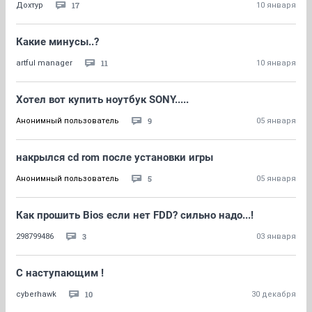
17
Дохтур
10 января
Какие минусы..?
11
artful manager
10 января
Хотел вот купить ноутбук SONY.....
9
Анонимный пользователь
05 января
накрылся сd rom после установки игры
5
Анонимный пользователь
05 января
Как прошить Bios если нет FDD? сильно надо...!
3
298799486
03 января
C наступающим !
10
cyberhawk
30 декабря